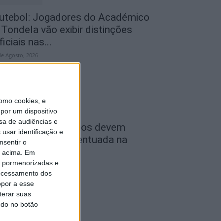
utebol: Jogadores do Académico
 Tondela vão exibir distinções
ficiais nas...
de Agosto, 2026
omo cookies, e
por um dispositivo
sa de audiências e
ombustíveis: Preços devem
usar identificação e
aixar de forma acentuada na
nsentir o
róxima semana
o acima. Em
is pormenorizadas e
de Agosto, 2026
ocessamento dos
opor a esse
terar suas
ndo no botão