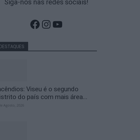
Siga-nos nas redes sociais!
Facebook
Instagram
YouTube
DESTAQUES
ncêndios: Viseu é o segundo
istrito do país com mais área...
de Agosto, 2026