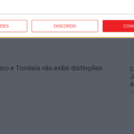
I
t
7 
ÇÕES
DISCORDO
CON
o e Tondela vão exibir distinções
C
J
d
7 