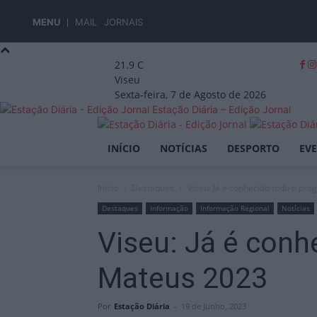
MENU
MAIL
JORNAIS
21.9
C
Viseu
Sexta-feira, 7 de Agosto de 2026
Estação Diária – Edição Jornal
INÍCIO
NOTÍCIAS
DESPORTO
EV
Início
Destaques
Viseu: Já é conhecido todo o pro
Destaques
Informação
Informação Regional
Notícias
Viseu: Já é conh
Mateus 2023
Por
Estação Diária
-
19 de Junho, 2023