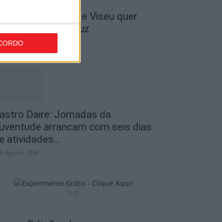
 Liga: Académico de Viseu quer
ravar Benfica na Luz
de Agosto, 2026
CORDO
astro Daire: Jornadas da
uventude arrancam com seis dias
e atividades...
de Agosto, 2026
PUB