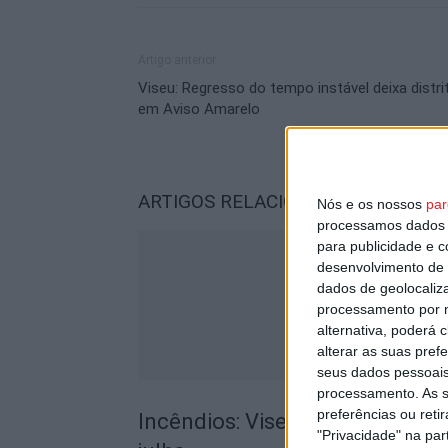
Artigo anterior
Viseu: Regresso do tempo instável deixa distri
em Aviso Amarelo
ARTIGOS RELACIONADOS
Mais do a
Nós e os nossos
par
processamos dados p
para publicidade e 
desenvolvimento de 
dados de geolocaliza
processamento por n
alternativa, poderá
alterar as suas pref
seus dados pessoais
processamento. As s
preferências ou reti
Incêndios: Viseu é o segundo di
"Privacidade" na part