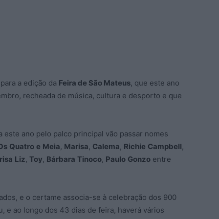
 para a edição da
Feira de São Mateus
, que este ano
tembro, recheada de música, cultura e desporto e que
a este ano pelo palco principal vão passar nomes
Os
Quatro
e
Meia
,
Marisa
,
Calema
,
Richie
Campbell
,
risa
Liz
,
Toy
,
Bárbara
Tinoco
,
Paulo
Gonzo
entre
rados, e o certame associa-se à celebração dos 900
u, e ao longo dos 43 dias de feira, haverá vários