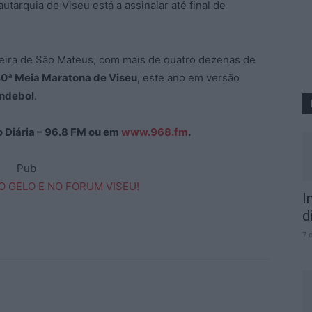
tarquia de Viseu está a assinalar até final de
Feira de São Mateus, com mais de quatro dezenas de
0ª Meia Maratona de Viseu
, este ano em versão
Andebol
.
ão Diária – 96.8 FM ou em
www.968.fm
.
Pub
I
d
7 