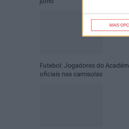
julho
MAIS OP
Futebol: Jogadores do Académic
oficiais nas camisolas