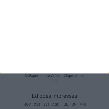
país com mais área...
7 de Agosto, 2026
Futebol: Jogadores do Académico e
Tondela vão exibir distinções oficiais nas...
7 de Agosto, 2026
PUB
Edições Impressas
NOV
·
OUT
·
SET
·
AGO
·
JUL
·
JUN
·
MAI