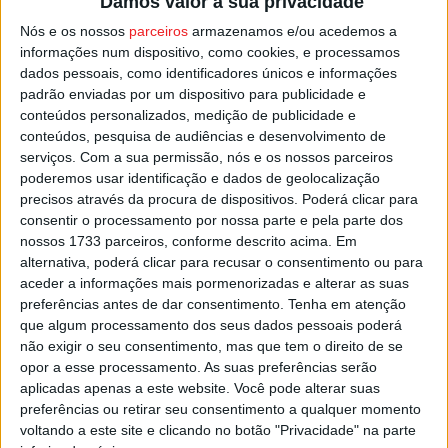
Damos valor à sua privacidade
Nós e os nossos
parceiros
armazenamos e/ou acedemos a
A Noite Europeia dos Museus é uma iniciativa criada em
informações num dispositivo, como cookies, e processamos
2005 pelo Ministério da Cultura francês e que
dados pessoais, como identificadores únicos e informações
padrão enviadas por um dispositivo para publicidade e
gradualmente foi adotada em vários países europeus,
conteúdos personalizados, medição de publicidade e
com os museus a ficarem de portas abertas muito para lá
conteúdos, pesquisa de audiências e desenvolvimento de
da hora normal de encerramento.
serviços.
Com a sua permissão, nós e os nossos parceiros
poderemos usar identificação e dados de geolocalização
precisos através da procura de dispositivos. Poderá clicar para
Esta e outras notícias para ouvir na Estação Diária – 96.8
consentir o processamento por nossa parte e pela parte dos
FM ou em
www.968.fm
nossos 1733 parceiros, conforme descrito acima. Em
alternativa, poderá clicar para recusar o consentimento ou para
Pub
aceder a informações mais pormenorizadas e alterar as suas
preferências antes de dar consentimento.
Tenha em atenção
que algum processamento dos seus dados pessoais poderá
não exigir o seu consentimento, mas que tem o direito de se
opor a esse processamento. As suas preferências serão
TAGS
Museu Nacional Grão Vasco
Noite dos Museus
Viseu
aplicadas apenas a este website. Você pode alterar suas
preferências ou retirar seu consentimento a qualquer momento
voltando a este site e clicando no botão "Privacidade" na parte