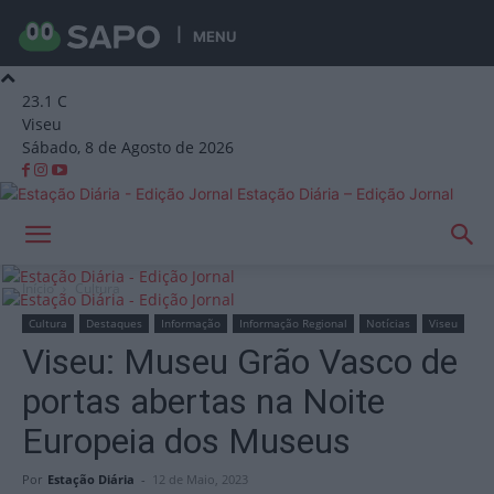
MENU
23.1
C
Viseu
Sábado, 8 de Agosto de 2026
Estação Diária – Edição Jornal
Início
Cultura
Cultura
Destaques
Informação
Informação Regional
Notícias
Viseu
Viseu: Museu Grão Vasco de
portas abertas na Noite
Europeia dos Museus
Por
Estação Diária
-
12 de Maio, 2023