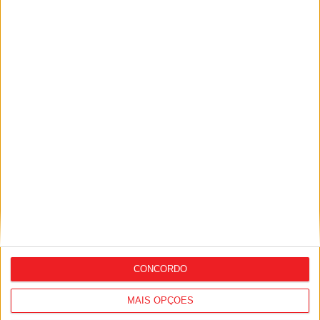
Combustíveis: Preços devem baixar de
forma acentuada na próxima semana
CONCORDO
MAIS OPÇÕES
Viseu: Associação de Vila Chã de Sá