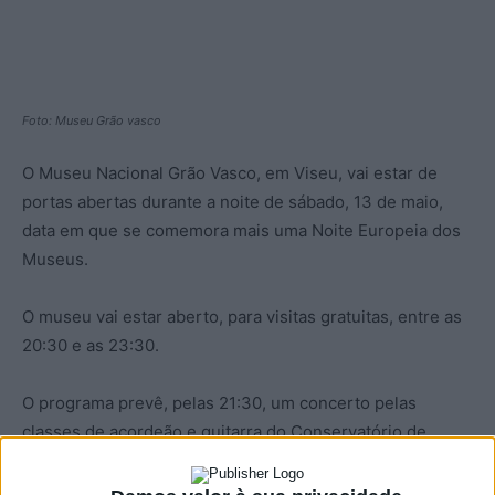
Foto: Museu Grão vasco
O Museu Nacional Grão Vasco, em Viseu, vai estar de
portas abertas durante a noite de sábado, 13 de maio,
data em que se comemora mais uma Noite Europeia dos
Museus.
O museu vai estar aberto, para visitas gratuitas, entre as
20:30 e as 23:30.
O programa prevê, pelas 21:30, um concerto pelas
classes de acordeão e guitarra do Conservatório de
Música de Viseu, seguido de uma visita guiada às
exposições do Museu Grão Vasco.