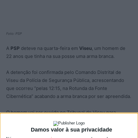
Foto: PSP
A
PSP
deteve na quarta-feira em
Viseu
, um homem de
22 anos que tinha na sua posse uma arma branca.
A detenção foi confirmada pelo Comando Distrital de
Viseu da Polícia de Segurança Pública, acrescentando
que ocorreu “pelas 12:15, na Rotunda da Fonte
Cibernética” acabando a arma branca por ser apreendida.
O homem vai ser ouvido no Tribunal de Viseu para
conhecer a medida de coação por este crime de posse
de arma proibida.
Damos valor à sua privacidade