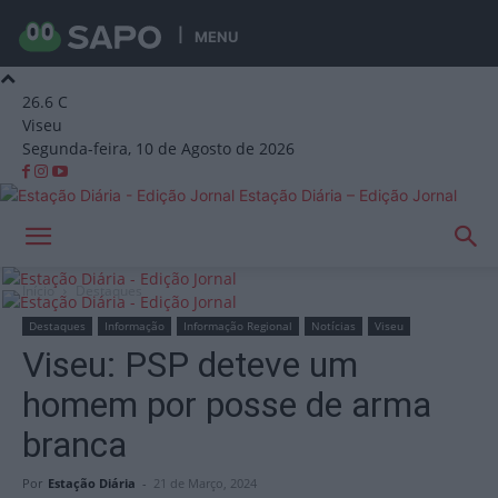
MENU
26.6
C
Viseu
Segunda-feira, 10 de Agosto de 2026
Estação Diária – Edição Jornal
Início
Destaques
Destaques
Informação
Informação Regional
Notícias
Viseu
Viseu: PSP deteve um
homem por posse de arma
branca
Por
Estação Diária
-
21 de Março, 2024