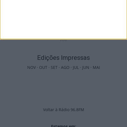
I Liga: Académico de Viseu já conhece datas
e horários das jornadas...
9 de Agosto, 2026
PUB
Edições Impressas
NOV
·
OUT
·
SET
·
AGO
·
JUL
·
JUN
·
MAI
Voltar à Rádio 96.8FM
Estamos em: