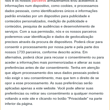
Nós e os nossos
parceiros
armazenamos e/ou acedemos a
Esta e outras notícias para ouvir na Estação Diária – 96.8
informações num dispositivo, como cookies, e processamos
dados pessoais, como identificadores únicos e informações
FM ou em
www.968.fm
.
padrão enviadas por um dispositivo para publicidade e
conteúdos personalizados, medição de publicidade e
Pub
conteúdos, pesquisa de audiências e desenvolvimento de
serviços.
Com a sua permissão, nós e os nossos parceiros
poderemos usar identificação e dados de geolocalização
precisos através da procura de dispositivos. Poderá clicar para
TAGS
PSP
Viseu
consentir o processamento por nossa parte e pela parte dos
nossos 1733 parceiros, conforme descrito acima. Em
alternativa, poderá clicar para recusar o consentimento ou para
aceder a informações mais pormenorizadas e alterar as suas
preferências antes de dar consentimento.
Tenha em atenção
que algum processamento dos seus dados pessoais poderá
não exigir o seu consentimento, mas que tem o direito de se
opor a esse processamento. As suas preferências serão
aplicadas apenas a este website. Você pode alterar suas
Artigo anterior
Próximo artigo
preferências ou retirar seu consentimento a qualquer momento
Legislativas 2024: Viseense
Futsal Feminino: Cinfães
voltando a este site e clicando no botão "Privacidade" na parte
José Cesário eleito pelo
entrou a perder na Taça
inferior da página.
círculo Fora da Europa
Nacional, Casa do Benfica de