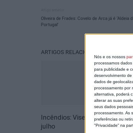
Artigo anterior
Oliveira de Frades: Covelo de Arca já é ‘Aldeia 
Portugal’
ARTIGOS RELACIONADOS
Mais do a
Nós e os nossos
par
processamos dados p
para publicidade e 
desenvolvimento de 
dados de geolocaliza
processamento por n
alternativa, poderá
alterar as suas pref
seus dados pessoais
processamento. As s
Incêndios: Viseu é o segundo di
preferências ou reti
julho
"Privacidade" na part