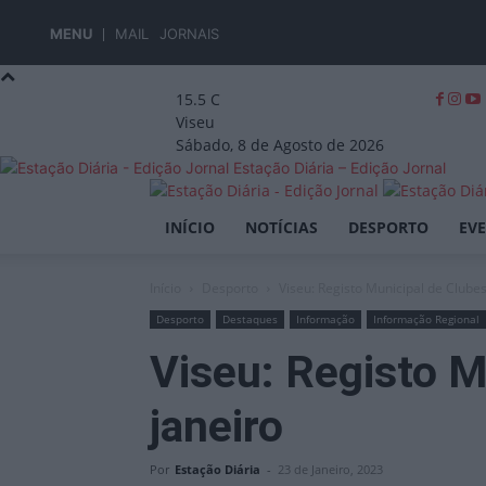
MENU
MAIL
JORNAIS
15.5
C
Viseu
Sábado, 8 de Agosto de 2026
Estação Diária – Edição Jornal
INÍCIO
NOTÍCIAS
DESPORTO
EV
Início
Desporto
Viseu: Registo Municipal de Clubes
Desporto
Destaques
Informação
Informação Regional
Viseu: Registo M
janeiro
Por
Estação Diária
-
23 de Janeiro, 2023