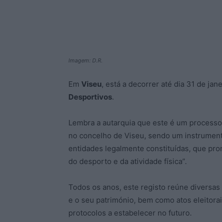
Imagem: D.R.
Em
Viseu
, está a decorrer até dia 31 de jan
Desportivos
.
Lembra a autarquia que este é um processo
no concelho de Viseu, sendo um instrumento
entidades legalmente constituídas, que p
do desporto e da atividade física”.
Todos os anos, este registo reúne diversas
e o seu património, bem como atos eleitorai
protocolos a estabelecer no futuro.