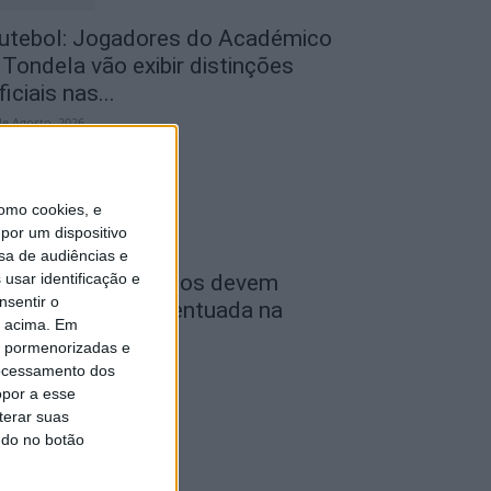
utebol: Jogadores do Académico
 Tondela vão exibir distinções
ficiais nas...
de Agosto, 2026
omo cookies, e
por um dispositivo
sa de audiências e
usar identificação e
ombustíveis: Preços devem
nsentir o
aixar de forma acentuada na
o acima. Em
róxima semana
is pormenorizadas e
de Agosto, 2026
ocessamento dos
opor a esse
terar suas
ndo no botão