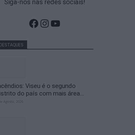
Siga-nos nas redes sociais!
Facebook
Instagram
YouTube
DESTAQUES
ncêndios: Viseu é o segundo
istrito do país com mais área...
de Agosto, 2026