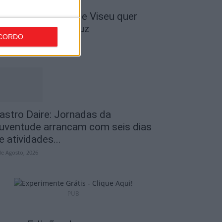
 Liga: Académico de Viseu quer
ravar Benfica na Luz
CORDO
de Agosto, 2026
astro Daire: Jornadas da
uventude arrancam com seis dias
e atividades...
de Agosto, 2026
PUB