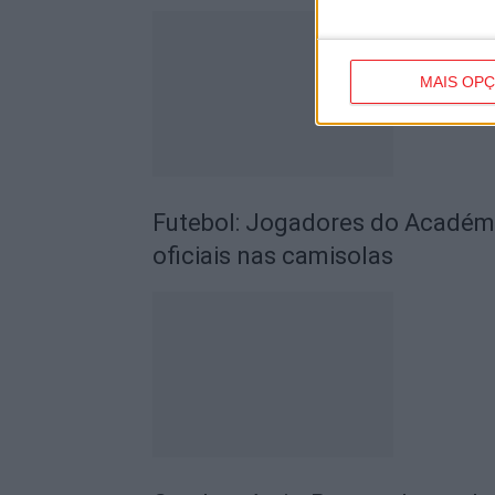
MAIS OP
Futebol: Jogadores do Académic
oficiais nas camisolas