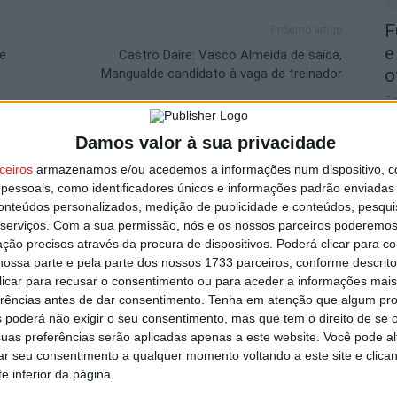
F
Próximo artigo
e
de
Castro Daire: Vasco Almeida de saída,
o
Mangualde candidato à vaga de treinador
7 
Damos valor à sua privacidade
utor
ceiros
armazenamos e/ou acedemos a informações num dispositivo, c
essoais, como identificadores únicos e informações padrão enviadas 
conteúdos personalizados, medição de publicidade e conteúdos, pesqui
serviços.
Com a sua permissão, nós e os nossos parceiros poderemos 
C
ção precisos através da procura de dispositivos. Poderá clicar para co
b
ossa parte e pela parte dos nossos 1733 parceiros, conforme descrit
p
 clicar para recusar o consentimento ou para aceder a informações ma
7 
erências antes de dar consentimento.
Tenha em atenção que algum pr
 poderá não exigir o seu consentimento, mas que tem o direito de se 
uas preferências serão aplicadas apenas a este website. Você pode al
strito do país com mais área ardida até
rar seu consentimento a qualquer momento voltando a este site e clica
e inferior da página.