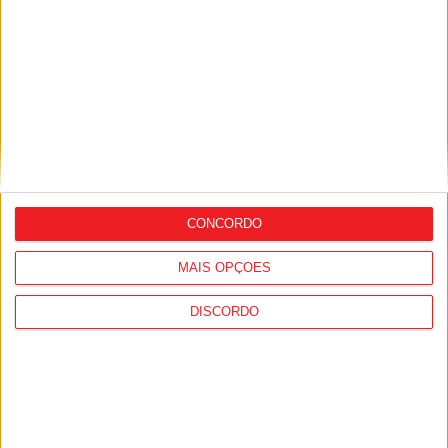
‘Viseu Destino Gastronómico’ vai animar
Mercado 02 de maio
CONCORDO
MAIS OPÇÕES
DISCORDO
Viseu: Restauração no Mercado 2 de
Maio tem contratos aprovados