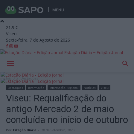
MENU
21.9
C
Viseu
Sexta-feira, 7 de Agosto de 2026
Estação Diária – Edição Jornal
Início
Destaques
Destaques
Informação
Informação Regional
Notícias
Viseu
Viseu: Requalificação do
antigo Mercado 2 de maio
concluída no início de outubro
Por
Estação Diária
-
30 de Setembro, 2023