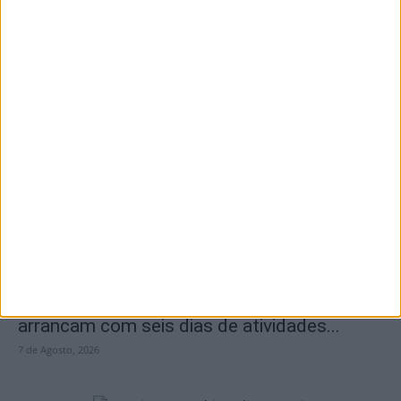
I Liga: Académico de Viseu quer travar
Benfica na Luz
7 de Agosto, 2026
Castro Daire: Jornadas da Juventude
arrancam com seis dias de atividades...
7 de Agosto, 2026