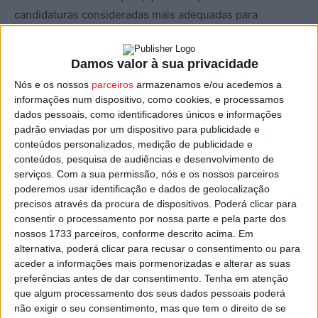
candidaturas consideradas mais adequadas para
ocuparem os espaços de restauração.
Damos valor à sua privacidade
A qualidade do projeto e o valor da renda mensal
Nós e os nossos
parceiros
armazenamos e/ou acedemos a
proposta serão os critérios que o júri terá em
informações num dispositivo, como cookies, e processamos
consideração na sua apreciação para a ocupação das oito
dados pessoais, como identificadores únicos e informações
lojas destinadas à restauração.
padrão enviadas por um dispositivo para publicidade e
conteúdos personalizados, medição de publicidade e
conteúdos, pesquisa de audiências e desenvolvimento de
As restantes lojas do mercado vão permitir o regresso de
serviços.
Com a sua permissão, nós e os nossos parceiros
atividades comerciais que por lá já existiram, sem estar
poderemos usar identificação e dados de geolocalização
posta de parte a possibilidade de alguma que não seja
precisos através da procura de dispositivos. Poderá clicar para
ocupado vir a ser também para espaço de restauração.
consentir o processamento por nossa parte e pela parte dos
nossos 1733 parceiros, conforme descrito acima. Em
alternativa, poderá clicar para recusar o consentimento ou para
A requalificação do Mercado 02 de Maio foi um projeto de
aceder a informações mais pormenorizadas e alterar as suas
Almeida Henriques, que arrancou no início de 2021, então
preferências antes de dar consentimento.
Tenha em atenção
muito contestado por algumas personalidades, entre
que algum processamento dos seus dados pessoais poderá
não exigir o seu consentimento, mas que tem o direito de se
dirigentes culturais, historiadores e arquitetos.