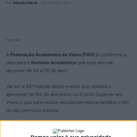
Por
Estação Diária
-
21 de Março, 2024
Foto: FAV
A
Federação Académica de Viseu (FAV)
já confirmou a
data para a
Semana
Académica
que este ano vai
decorrer de 24 a 30 de abril.
Vai ser a 38.ª edição deste evento que celebra o
aproximar do fim do ano letivo no Ensino Superior em
Viseu e que para muitos estudantes marca também o fim
do seu percurso escolar.
O Desfile Académico, a Serenata, a Missa de Finalistas e
a Marcha de Finalistas irão decorrer durante a semana,