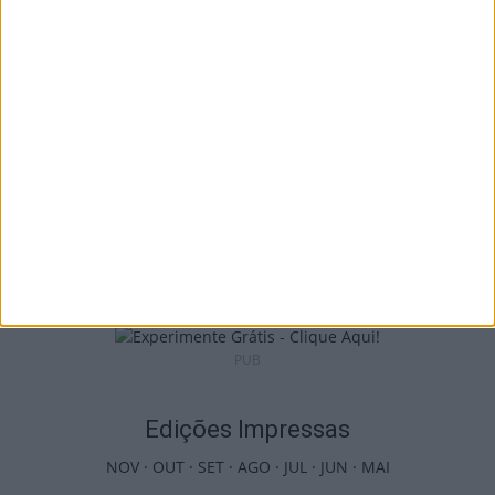
setembro com Rui...
5 de Agosto, 2026
Futebol: David Silva apita Benfica-
Académico de Viseu e Flávio Lima o...
5 de Agosto, 2026
PUB
Edições Impressas
NOV
·
OUT
·
SET
·
AGO
·
JUL
·
JUN
·
MAI