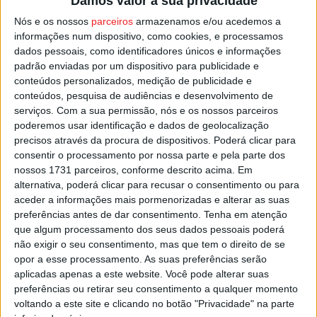
Damos valor à sua privacidade
como é hábito, mas quando a concertos apenas se sabe
Nós e os nossos
parceiros
armazenamos e/ou acedemos a
que decorrerão no Multiusos de Viseu.
informações num dispositivo, como cookies, e processamos
dados pessoais, como identificadores únicos e informações
padrão enviadas por um dispositivo para publicidade e
Sobre quem irá estar em palco, “em breve” haverá
conteúdos personalizados, medição de publicidade e
novidades, promete a FAV.
conteúdos, pesquisa de audiências e desenvolvimento de
serviços.
Com a sua permissão, nós e os nossos parceiros
Esta e outras notícias para ouvir na Estação Diária – 96.8
poderemos usar identificação e dados de geolocalização
FM ou em
www.968.fm
.
precisos através da procura de dispositivos. Poderá clicar para
consentir o processamento por nossa parte e pela parte dos
nossos 1731 parceiros, conforme descrito acima. Em
Pub
alternativa, poderá clicar para recusar o consentimento ou para
aceder a informações mais pormenorizadas e alterar as suas
preferências antes de dar consentimento.
Tenha em atenção
que algum processamento dos seus dados pessoais poderá
TAGS
FAV
Federação Académica de Viseu
Semana Académica
não exigir o seu consentimento, mas que tem o direito de se
Viseu
opor a esse processamento. As suas preferências serão
aplicadas apenas a este website. Você pode alterar suas
preferências ou retirar seu consentimento a qualquer momento
voltando a este site e clicando no botão "Privacidade" na parte