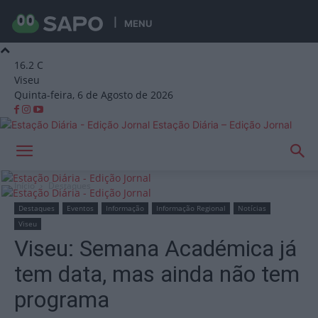
MENU
16.2
C
Viseu
Quinta-feira, 6 de Agosto de 2026
Estação Diária – Edição Jornal
Início
Destaques
Destaques
Eventos
Informação
Informação Regional
Notícias
Viseu
Viseu: Semana Académica já
tem data, mas ainda não tem
programa