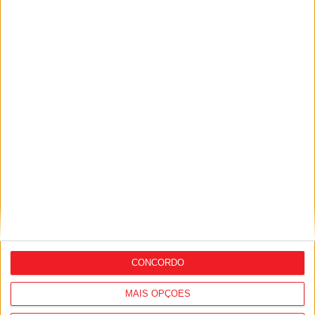
Viseu: Municípios têm quatro meses para
decidir adesão ao sistema
multimunicipal de água
CONCORDO
MAIS OPÇÕES