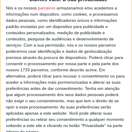
O dia de sexta deverá registar uma descida ligeira da
Nós e os nossos
parceiros
armazenamos e/ou acedemos a
temperatura máxima, mas o IPMA vai manter no distrito o
informações num dispositivo, como cookies, e processamos
alerta amarelo para tempo quente.
dados pessoais, como identificadores únicos e informações
padrão enviadas por um dispositivo para publicidade e
conteúdos personalizados, medição de publicidade e
Esta e outras notícias para ouvir na Estação Diária – 96.8
conteúdos, pesquisa de audiências e desenvolvimento de
FM ou em
www.968.fm
.
serviços.
Com a sua permissão, nós e os nossos parceiros
poderemos usar identificação e dados de geolocalização
Pub
precisos através da procura de dispositivos. Poderá clicar para
consentir o processamento por nossa parte e pela parte dos
nossos 1733 parceiros, conforme descrito acima. Em
alternativa, poderá clicar para recusar o consentimento ou para
aceder a informações mais pormenorizadas e alterar as suas
TAGS
Risco de Incêndio
Vaga de Calor
Viseu
preferências antes de dar consentimento.
Tenha em atenção
que algum processamento dos seus dados pessoais poderá
não exigir o seu consentimento, mas que tem o direito de se
opor a esse processamento. As suas preferências serão
aplicadas apenas a este website. Você pode alterar suas
preferências ou retirar seu consentimento a qualquer momento
voltando a este site e clicando no botão "Privacidade" na parte
inferior da página.