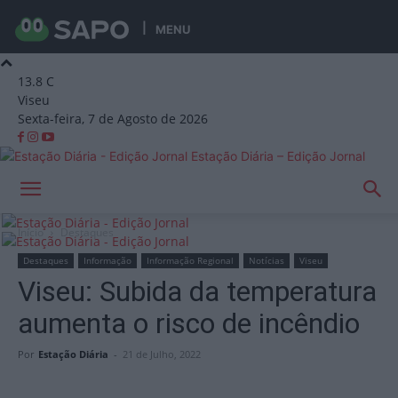
MENU
13.8
C
Viseu
Sexta-feira, 7 de Agosto de 2026
Estação Diária – Edição Jornal
Início
Destaques
Destaques
Informação
Informação Regional
Notícias
Viseu
Viseu: Subida da temperatura
aumenta o risco de incêndio
Por
Estação Diária
-
21 de Julho, 2022