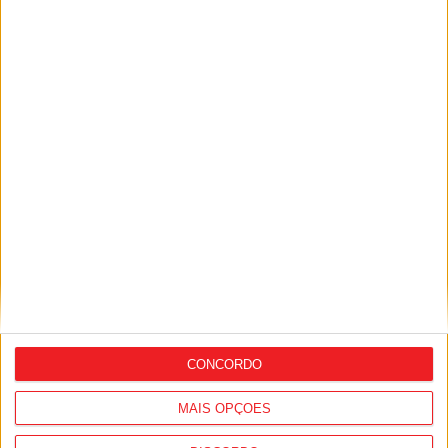
Viseu: Concurso nacional de argumentos
para curtas abre candidaturas com
prémio de mil euros
CONCORDO
MAIS OPÇÕES
Viseu: GNR deteve 13 pessoas e registou