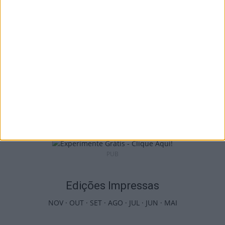
6 de Agosto, 2026
Viseu: APCVD vai instalar nova sede no
Centro Histórico após investimento...
6 de Agosto, 2026
PUB
Edições Impressas
NOV
·
OUT
·
SET
·
AGO
·
JUL
·
JUN
·
MAI