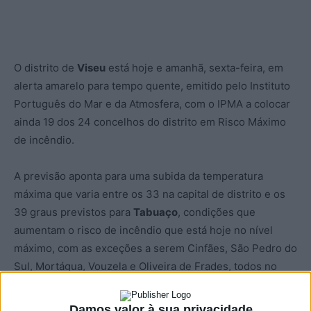
O distrito de
Viseu
está hoje e amanhã, sexta-feira, em
alerta amarelo para tempo quente, emitido pelo Instituto
Português do Mar e da Atmosfera, com o IPMA a colocar
ainda 19 dos 24 concelhos do distrito em Risco Máximo
de incêndio.
A previsão aponta para uma subida da temperatura
máxima que varia entre os 33 na capital de distrito e os
39 graus previstos para
Tabuaço
, condições que
aumentam o risco de incêndio que está hoje no nível
máximo, com as exceções a serem Cinfães, São Pedro do
Sul, Mortágua, Vouzela e Oliveira de Frades, todos no
nível de risco muito elevado.
Damos valor à sua privacidade