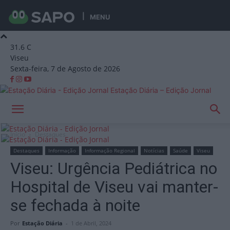
MENU
31.6
C
Viseu
Sexta-feira, 7 de Agosto de 2026
Estação Diária – Edição Jornal
Início
Destaques
Destaques
Informação
Informação Regional
Notícias
Saúde
Viseu
Viseu: Urgência Pediátrica no
Hospital de Viseu vai manter-
se fechada à noite
Por
Estação Diária
-
1 de Abril, 2024