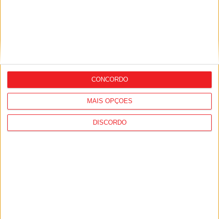
capacidade para 63 idosos
CONCORDO
MAIS OPÇÕES
Futebol: Académico de Viseu garante
DISCORDO
avançado marroquino