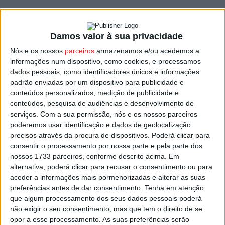
O plano de contingência vai manter o encerramento
Damos valor à sua privacidade
durante alguns períodos para poder garantir o
funcionamento das várias valências do Serviço de
Nós e os nossos
parceiros
armazenamos e/ou acedemos a
informações num dispositivo, como cookies, e processamos
Pediatria e do Bloco de Partos do Serviço de
dados pessoais, como identificadores únicos e informações
Ginecologia-Obstetrícia.
padrão enviadas por um dispositivo para publicidade e
conteúdos personalizados, medição de publicidade e
O normal funcionamento da Urgência Pediátrica
conteúdos, pesquisa de audiências e desenvolvimento de
serviços.
Com a sua permissão, nós e os nossos parceiros
acontecerá de segunda a quinta-feira e a Urgência
poderemos usar identificação e dados de geolocalização
Pediátrica Externa encerra nos períodos noturnos de
precisos através da procura de dispositivos. Poderá clicar para
sexta-feira, sábado e domingo, entre as 20:00 e as 09:00
consentir o processamento por nossa parte e pela parte dos
do dia seguinte.
nossos 1733 parceiros, conforme descrito acima. Em
alternativa, poderá clicar para recusar o consentimento ou para
aceder a informações mais pormenorizadas e alterar as suas
Mantém-se uma equipa de Pediatria que garante a
preferências antes de dar consentimento.
Tenha em atenção
Urgência Pediátrica Interna para crianças internadas e
que algum processamento dos seus dados pessoais poderá
crianças em vigilância ou tratamento no Serviço de
não exigir o seu consentimento, mas que tem o direito de se
Urgência.
opor a esse processamento. As suas preferências serão