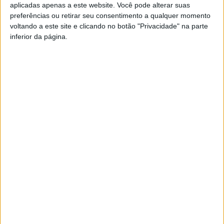
aplicadas apenas a este website. Você pode alterar suas
preferências ou retirar seu consentimento a qualquer momento
Fica também assegurado o normal funcionamento do
voltando a este site e clicando no botão "Privacidade" na parte
Bloco de Partos e Neonatologia nos sete dias da semana
inferior da página.
e haverá resposta garantida a emergências médicas
pediátricas com risco imediato de vida na Sala de
Emergência da Urgência Pediátrica, mesmo durante os
períodos de constrangimento.
Esta e outras notícias para ouvir na Estação Diária – 96.8
FM ou em
www.968.fm
.
Pub
TAGS
Hospital de São Teotónio
Urgência Pediátrica
Viseu