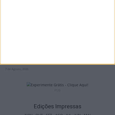
I Liga: Académico de Viseu quer travar
Benfica na Luz
7 de Agosto, 2026
Castro Daire: Jornadas da Juventude
arrancam com seis dias de atividades...
7 de Agosto, 2026
PUB
Edições Impressas