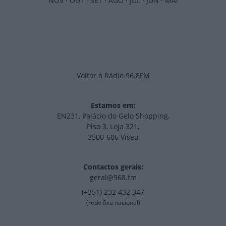
NOV
·
OUT
·
SET
·
AGO
·
JUL
·
JUN
·
MAI
Voltar à Rádio 96.8FM
Estamos em:
EN231, Palácio do Gelo Shopping,
Piso 3, Loja 321,
3500-606 Viseu
Contactos gerais:
geral@968.fm
(+351) 232 432 347
(rede fixa nacional)