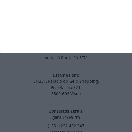
Edições Impressas
NOV
·
OUT
·
SET
·
AGO
·
JUL
·
JUN
·
MAI
Voltar à Rádio 96.8FM
Estamos em:
EN231, Palácio do Gelo Shopping,
Piso 3, Loja 321,
3500-606 Viseu
Contactos gerais:
geral@968.fm
(+351) 232 432 347
(rede fixa nacional)