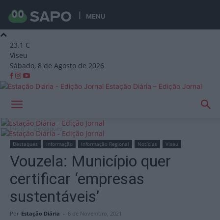
MENU
23.1
C
Viseu
Sábado, 8 de Agosto de 2026
Estação Diária – Edição Jornal
Início
Destaques
Destaques
Informação
Informação Regional
Notícias
Viseu
Vouzela: Município quer
certificar ‘empresas
sustentáveis’
Por
Estação Diária
-
6 de Novembro, 2021