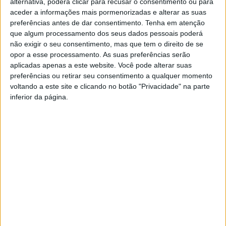
alternativa, poderá clicar para recusar o consentimento ou para
desde produtores locais, a escolas, a instituições
aceder a informações mais pormenorizadas e alterar as suas
preferências antes de dar consentimento.
Tenha em atenção
particulares de solidariedade social e juntas de
que algum processamento dos seus dados pessoais poderá
freguesia”. A ideia, ainda segundo o município lafonense,
não exigir o seu consentimento, mas que tem o direito de se
é que “a sustentabilidade seja alargada a todo o território
opor a esse processamento. As suas preferências serão
do concelho e envolva cada vez mais a comunidade e um
aplicadas apenas a este website. Você pode alterar suas
conjunto crescente de parceiros”.
preferências ou retirar seu consentimento a qualquer momento
voltando a este site e clicando no botão "Privacidade" na parte
inferior da página.
Esta e outras notícias para ouvir em desenvolvimento na
Estação Diária – 96.8 FM ou em
www.968.fm
.
Pub