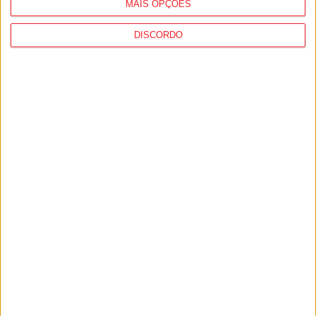
MAIS OPÇÕES
DISCORDO
Viseu: IP3 volta a fechar durante a noite a
partir de...
8 de Agosto, 2026
São Pedro do Sul: Governo aprova Centro
de Interpretação da Serra...
8 de Agosto, 2026