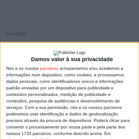
Foto: ESTGV
O Município de
Vouzela
e a Biosphere Portugal estão a
desenvolver um projeto de certificação para empresas
Damos valor à sua privacidade
do concelho no âmbito do
‘Vouzela Sustentável’
.
Nós e os nossos
parceiros
armazenamos e/ou acedemos a
informações num dispositivo, como cookies, e processamos
A certificação é gratuita e considerada pela autarquia
dados pessoais, como identificadores únicos e informações
padrão enviadas por um dispositivo para publicidade e
como “determinante para a afirmação do posicionamento
conteúdos personalizados, medição de publicidade e
e diferenciação de Vouzela nos mercados nacional e
conteúdos, pesquisa de audiências e desenvolvimento de
internacional, enquanto destino sustentável”.
serviços.
Com a sua permissão, nós e os nossos parceiros
poderemos usar identificação e dados de geolocalização
precisos através da procura de dispositivos. Poderá clicar para
Frisa que “esta ação é mais um passo no caminho que o
consentir o processamento por nossa parte e pela parte dos
município segue para se afirmar como destino turístico
nossos 1733 parceiros, conforme descrito acima. Em
sustentável” e, que “tem incluído diversas entidades,