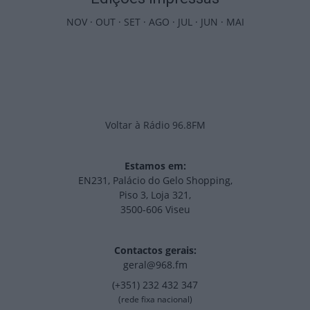
NOV
·
OUT
·
SET
·
AGO
·
JUL
·
JUN
·
MAI
Voltar à Rádio 96.8FM
Estamos em:
EN231, Palácio do Gelo Shopping,
Piso 3, Loja 321,
3500-606 Viseu
Contactos gerais:
geral@968.fm
(+351) 232 432 347
(rede fixa nacional)