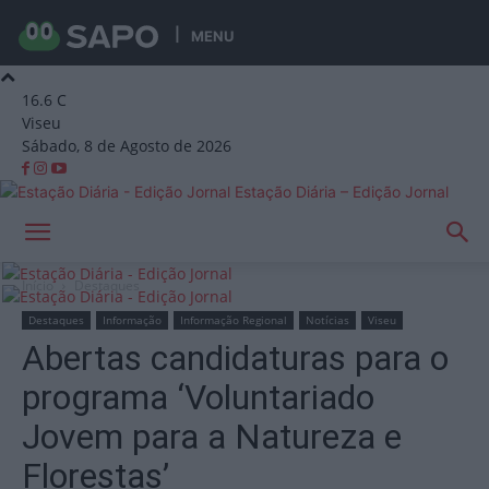
MENU
16.6
C
Viseu
Sábado, 8 de Agosto de 2026
Estação Diária – Edição Jornal
Início
Destaques
Destaques
Informação
Informação Regional
Notícias
Viseu
Abertas candidaturas para o
programa ‘Voluntariado
Jovem para a Natureza e
Florestas’