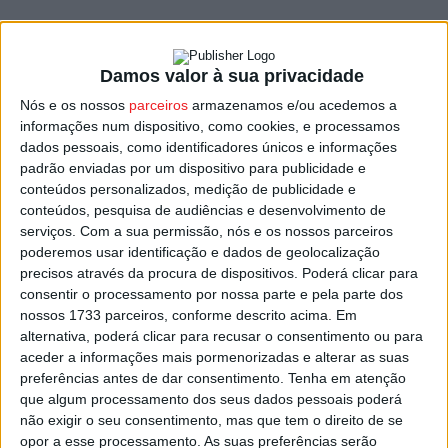
Serão promovidas ações de sensibilização das
populações sobre prevenção da floresta contra os
Damos valor à sua privacidade
incêndios e outras catástrofes com impacto ambiental,
Nós e os nossos
parceiros
armazenamos e/ou acedemos a
além de ações de monitorização e recuperação de
informações num dispositivo, como cookies, e processamos
territórios afetados.​
dados pessoais, como identificadores únicos e informações
padrão enviadas por um dispositivo para publicidade e
Podem concorrer entidades inscritas no Registo Nacional
conteúdos personalizados, medição de publicidade e
conteúdos, pesquisa de audiências e desenvolvimento de
das Organizações Não-Governamentais de Ambiente e
serviços.
Com a sua permissão, nós e os nossos parceiros
Equiparadas, produtores florestais, associações de
poderemos usar identificação e dados de geolocalização
jovens inscritas no Registo Nacional do Associativismo
precisos através da procura de dispositivos. Poderá clicar para
Jovem, autarquias, corporações de bombeiros e
consentir o processamento por nossa parte e pela parte dos
estabelecimentos de ensino, públicos ou privados, entre
nossos 1733 parceiros, conforme descrito acima. Em
alternativa, poderá clicar para recusar o consentimento ou para
outros.
aceder a informações mais pormenorizadas e alterar as suas
preferências antes de dar consentimento.
Tenha em atenção
Quanto aos participantes, quando fizerem a inscrição
que algum processamento dos seus dados pessoais poderá
deverão escolher, entre os projetos aprovados, qual o
não exigir o seu consentimento, mas que tem o direito de se
opor a esse processamento. As suas preferências serão
que pretenderão participar.