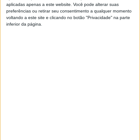
aplicadas apenas a este website. Você pode alterar suas
preferências ou retirar seu consentimento a qualquer momento
São parceiros do IPDJ no programa ‘Voluntariado Jovem
voltando a este site e clicando no botão "Privacidade" na parte
para a Natureza e Florestas’, a Autoridade Nacional de
inferior da página.
Emergência e Proteção Civil; a Agência Portuguesa do
Ambiente, o Instituto da Conservação da Natureza e das
Florestas e as Comissões distritais e municipais de
proteção civil.
Esta e outras notícias para ouvir na Estação Diária – 96.8
FM ou em
www.968.fm
.
Pub
TAGS
IPDJ
Voluntariado Jovem