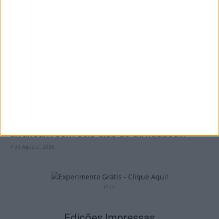
I Liga: Académico de Viseu quer travar
Benfica na Luz
7 de Agosto, 2026
Castro Daire: Jornadas da Juventude
arrancam com seis dias de atividades...
7 de Agosto, 2026
PUB
Edições Impressas