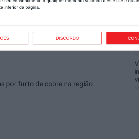
rar seu consentimento a qualquer momento voltando a este site e clica
n
e inferior da página.
o
garante avançado marroquino
6 
ÇÕES
DISCORDO
CON
V
i
v
s por furto de cobre na região
6 