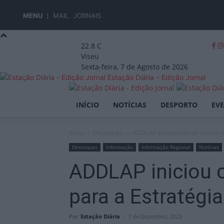
MENU
MAIL
JORNAIS
22.8
C
Viseu
Sexta-feira, 7 de Agosto de 2026
Estação Diária – Edição Jornal
INÍCIO
NOTÍCIAS
DESPORTO
EV
Início
Destaques
ADDLAP iniciou ciclo de oficinas
Destaques
Informação
Informação Regional
Notícias
ADDLAP iniciou c
para a Estratégi
Por
Estação Diária
-
7 de Dezembro, 2023