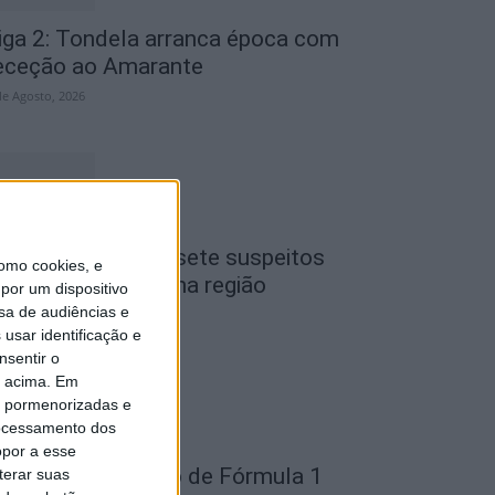
iga 2: Tondela arranca época com
eceção ao Amarante
de Agosto, 2026
iseu: GNR detém sete suspeitos
omo cookies, e
or furto de cobre na região
por um dispositivo
sa de audiências e
de Agosto, 2026
usar identificação e
nsentir o
o acima. Em
is pormenorizadas e
ocessamento dos
opor a esse
ondela: Exposição de Fórmula 1
terar suas