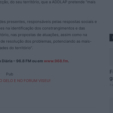
acção, do seu território, que a ADDLAP pretende “mais
des presentes, responsáveis pelas respostas sociais e
es na identificação dos constrangimentos e das
itório, nas propostas de atuações, assim como na
a de resolução dos problemas, potenciando as mais-
des do território”.
ão Diária – 96.8 FM ou em
www.968.fm
.
F
Pub
g
7 