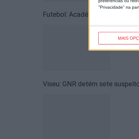
preferências ou reti
"Privacidade" na part
Futebol: Académico de Viseu 
MAIS OP
Viseu: GNR detém sete suspeito