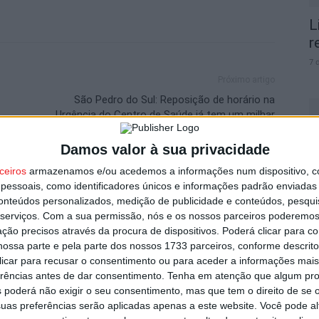
L
r
7 
Próximo artigo
São Pedro do Sul: Reposição de horário na
Urgência do Centro de Saúde já tem um milhar
de subscritores
Damos valor à sua privacidade
V
ceiros
armazenamos e/ou acedemos a informações num dispositivo, c
p
essoais, como identificadores únicos e informações padrão enviadas 
utor
conteúdos personalizados, medição de publicidade e conteúdos, pesqui
6 
serviços.
Com a sua permissão, nós e os nossos parceiros poderemos 
ção precisos através da procura de dispositivos. Poderá clicar para co
ossa parte e pela parte dos nossos 1733 parceiros, conforme descrit
 clicar para recusar o consentimento ou para aceder a informações ma
erências antes de dar consentimento.
Tenha em atenção que algum pr
 poderá não exigir o seu consentimento, mas que tem o direito de se 
T
uas preferências serão aplicadas apenas a este website. Você pode al