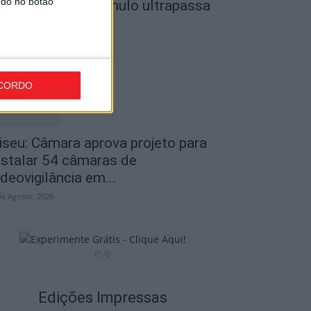
ndo no botão
o Museu do Caramulo ultrapassa
s...
de Agosto, 2026
CORDO
iseu: Câmara aprova projeto para
nstalar 54 câmaras de
ideovigilância em...
de Agosto, 2026
PUB
Edições Impressas