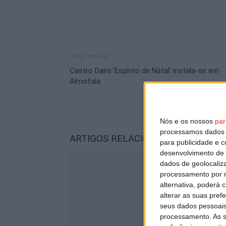
Artigo anterior
Castro Daire:’Espírito de Natal’ instala-se em
Almofala
Nós e os nossos
par
processamos dados p
ARTIGOS RELACIONADOS
Mais do a
para publicidade e 
desenvolvimento de 
dados de geolocaliza
processamento por n
alternativa, poderá
alterar as suas pref
seus dados pessoais
processamento. As s