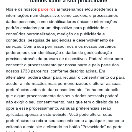
Damos valor à sua privacidade
conjunto de livros recomendados pelo Plano Nacional de
Nós e os nossos
parceiros
armazenamos e/ou acedemos a
Leitura 2027 e, depois disso, participam nos jogos
informações num dispositivo, como cookies, e processamos
propostos numa aplicação que poderá ser descarregada
dados pessoais, como identificadores únicos e informações
para dispositivos Android e IOS, onde os ‘jogadores’ que
padrão enviadas por um dispositivo para publicidade e
obtiverem a pontuação máxima ficam habilitados a um
conteúdos personalizados, medição de publicidade e
prémio”.
conteúdos, pesquisa de audiências e desenvolvimento de
serviços.
Com a sua permissão, nós e os nossos parceiros
poderemos usar identificação e dados de geolocalização
Os livros estão disponíveis para ser requisitados na
precisos através da procura de dispositivos. Poderá clicar para
Biblioteca Municipal.
consentir o processamento por nossa parte e pela parte dos
nossos 1733 parceiros, conforme descrito acima. Em
alternativa, poderá clicar para recusar o consentimento ou para
Esta e outras notícias para ouvir na Estação Diária – 96.8
aceder a informações mais pormenorizadas e alterar as suas
FM ou em
www.968.fm
.
preferências antes de dar consentimento.
Tenha em atenção
que algum processamento dos seus dados pessoais poderá
Pub
não exigir o seu consentimento, mas que tem o direito de se
opor a esse processamento. As suas preferências serão
aplicadas apenas a este website. Você pode alterar suas
preferências ou retirar seu consentimento a qualquer momento
voltando a este site e clicando no botão "Privacidade" na parte
TAGS
Armamar
Juntos de Férias
Páscoa