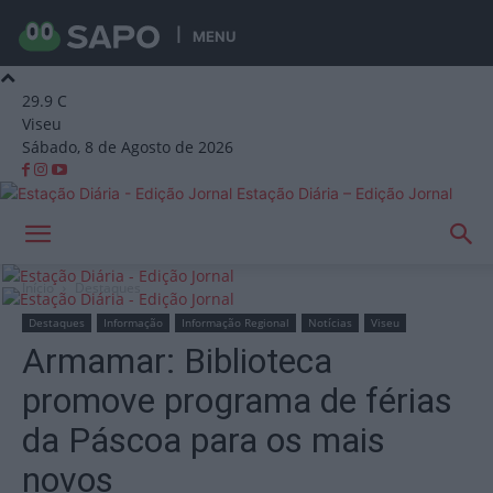
MENU
29.9
C
Viseu
Sábado, 8 de Agosto de 2026
Estação Diária – Edição Jornal
Início
Destaques
Destaques
Informação
Informação Regional
Notícias
Viseu
Armamar: Biblioteca
promove programa de férias
da Páscoa para os mais
novos