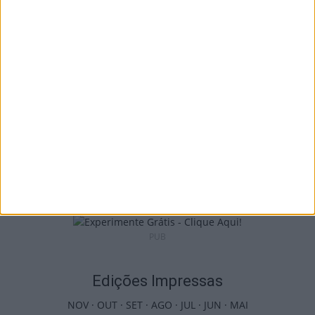
Incêndios: Viseu é o segundo distrito do
país com mais área...
7 de Agosto, 2026
Futebol: Jogadores do Académico e
Tondela vão exibir distinções oficiais nas...
7 de Agosto, 2026
PUB
Edições Impressas
NOV
·
OUT
·
SET
·
AGO
·
JUL
·
JUN
·
MAI