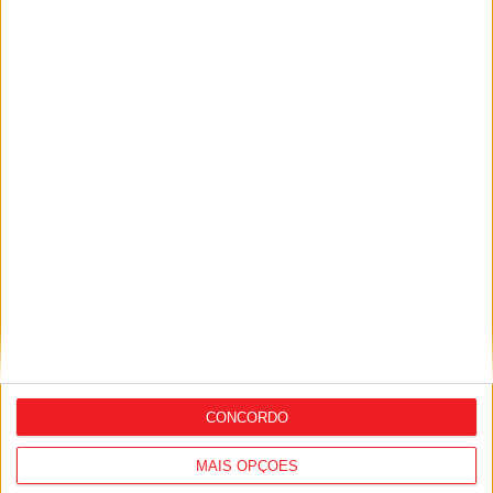
Armamar: Município reforça apoio a
vítimas de violência doméstica
CONCORDO
MAIS OPÇÕES