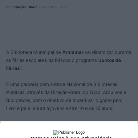
Por
Estação Diária
-
4 de Abril, 2022
A Biblioteca Municipal de
Armamar
vai dinamizar durante
as férias escolares da Páscoa o programa ‘
Juntos de
Férias’
.
É uma parceria com a Rede Nacional de Bibliotecas
Públicas, através da Direção-Geral do Livro, Arquivos e
Bibliotecas, com o objetivo de incentivar o gosto pelo
livro e pela leitura a jovens entre 10 e os 15 anos.
Segundo a autarquia de Armamar, a “ideia é os jovens
elegerem para leitura uma publicação, de entre um