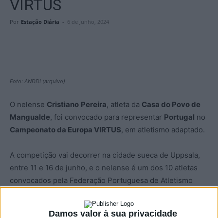
VIRTUS
Por
Estação Diária
-
6 de Junho, 2024
Foto: ANDDI (arquivo)
O nelense
Cristiano
Pereira
, atleta da
Casa do Povo de
Mangualde
, foi convocado para representar
Portugal
no
Campeonato da Europa VIRTUS
, em atletismo adaptado.
A competição vai decorrer na cidade sueca de Uppsala,
entre 11 e 16 de junho, e o nelense é um dos 10 atletas
convocados pela Federação Portuguesa de Atletismo
para esta presença no europeu,
Damos valor à sua privacidade