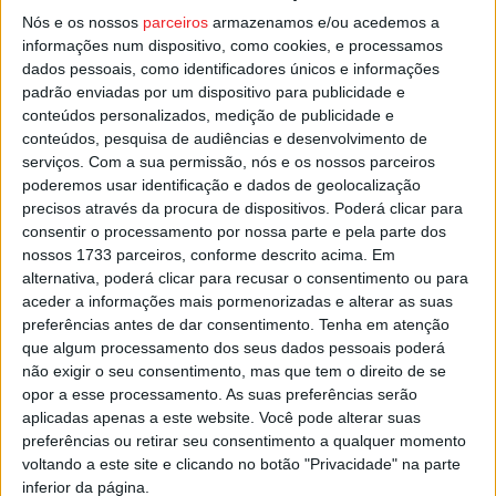
Nos recentes mundiais de atletismo paralímpico, em
Nós e os nossos
parceiros
armazenamos e/ou acedemos a
Kobe no Japão, Cristiano Pereira terminou no 4.º lugar a
informações num dispositivo, como cookies, e processamos
participação na prova dos 1500 metros, classe T20.
dados pessoais, como identificadores únicos e informações
padrão enviadas por um dispositivo para publicidade e
Esta e outras notícias para ouvir na Estação Diária – 96.8
conteúdos personalizados, medição de publicidade e
conteúdos, pesquisa de audiências e desenvolvimento de
FM ou em
www.968.fm
.
serviços.
Com a sua permissão, nós e os nossos parceiros
poderemos usar identificação e dados de geolocalização
Pub
precisos através da procura de dispositivos. Poderá clicar para
consentir o processamento por nossa parte e pela parte dos
nossos 1733 parceiros, conforme descrito acima. Em
alternativa, poderá clicar para recusar o consentimento ou para
TAGS
Atletismo Adaptado
Cristiano Pereira
Nelas
VIRTUS
aceder a informações mais pormenorizadas e alterar as suas
preferências antes de dar consentimento.
Tenha em atenção
que algum processamento dos seus dados pessoais poderá
não exigir o seu consentimento, mas que tem o direito de se
opor a esse processamento. As suas preferências serão
aplicadas apenas a este website. Você pode alterar suas
preferências ou retirar seu consentimento a qualquer momento
voltando a este site e clicando no botão "Privacidade" na parte
inferior da página.