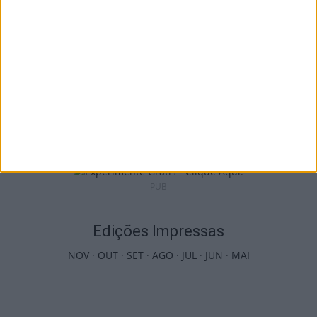
Viseu: Câmara aprova projeto para instalar
54 câmaras de videovigilância em...
6 de Agosto, 2026
PUB
Edições Impressas
NOV
·
OUT
·
SET
·
AGO
·
JUL
·
JUN
·
MAI