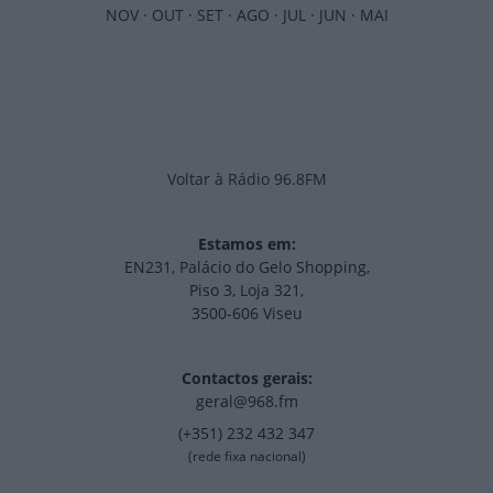
NOV
·
OUT
·
SET
·
AGO
·
JUL
·
JUN
·
MAI
Voltar à Rádio 96.8FM
Estamos em:
EN231, Palácio do Gelo Shopping,
Piso 3, Loja 321,
3500-606 Viseu
Contactos gerais:
geral@968.fm
(+351) 232 432 347
(rede fixa nacional)