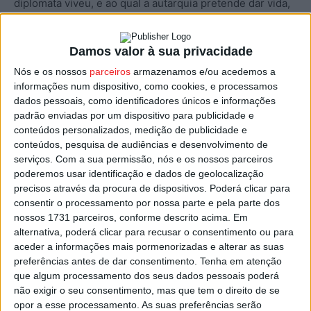
diplomata viveu, e ao qual a autarquia pretende dar vida,
utilizando o espaço para atividades culturais, entre as
quais concertos de música.
Damos valor à sua privacidade
Nós e os nossos
parceiros
armazenamos e/ou acedemos a
A Casa do Passal, transformada em museu, e que vai
informações num dispositivo, como cookies, e processamos
abrir portas a 29 de julho, tem nesta altura o exterior em
dados pessoais, como identificadores únicos e informações
fase de arranjos, onde estão a ser investidos 630 mil
padrão enviadas por um dispositivo para publicidade e
euros que vão permitir recuperar e transformar em
conteúdos personalizados, medição de publicidade e
conteúdos, pesquisa de audiências e desenvolvimento de
jardim um espaço com cerca de dois hectares, com a
serviços.
Com a sua permissão, nós e os nossos parceiros
coordenação dos trabalhos a envolver o Instituto de
poderemos usar identificação e dados de geolocalização
Conservação da Natureza e Florestas (ICNF).
precisos através da procura de dispositivos. Poderá clicar para
consentir o processamento por nossa parte e pela parte dos
nossos 1731 parceiros, conforme descrito acima. Em
Com a exceção das árvores de maior porte, que não
alternativa, poderá clicar para recusar o consentimento ou para
existem em viveiros e por isso terão que passar pelo
aceder a informações mais pormenorizadas e alterar as suas
normal processo de crescimento, a expetativa da
preferências antes de dar consentimento.
Tenha em atenção
autarquia é que no dia da abertura do Museu o jardim
que algum processamento dos seus dados pessoais poderá
não exigir o seu consentimento, mas que tem o direito de se
possa já estar próximo do que se pretende.
opor a esse processamento. As suas preferências serão