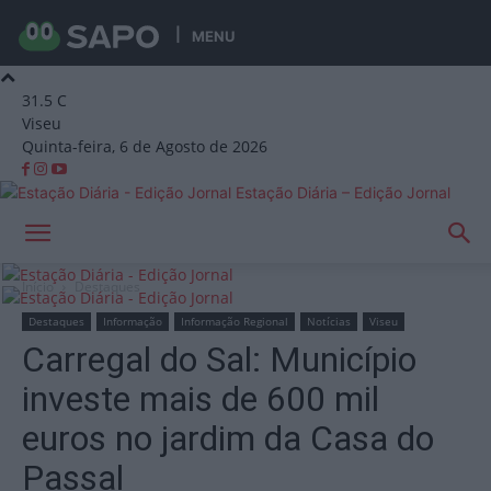
MENU
31.5
C
Viseu
Quinta-feira, 6 de Agosto de 2026
Estação Diária – Edição Jornal
Início
Destaques
Destaques
Informação
Informação Regional
Notícias
Viseu
Carregal do Sal: Município
investe mais de 600 mil
euros no jardim da Casa do
Passal