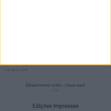
Lamego: Youth Cup junta futsal, andebol e
voleibol em três dias...
6 de Agosto, 2026
Futebol: Académico de Viseu oficializou
contratação de Andro Babić
6 de Agosto, 2026
PUB
Edições Impressas