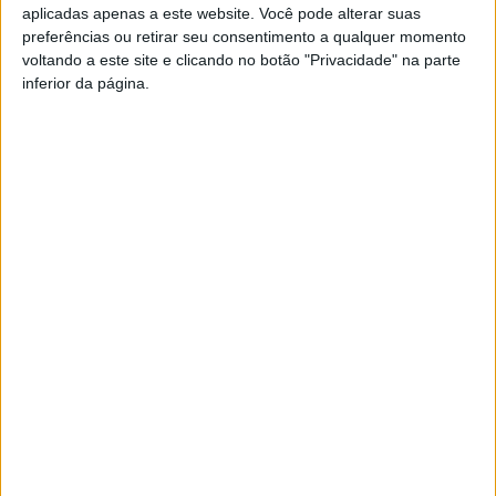
aplicadas apenas a este website. Você pode alterar suas
A autarquia de Carregal do Sal garantiu acordos com as
preferências ou retirar seu consentimento a qualquer momento
congéneres de Bordéus (França), Curitiba (Brasil) e
voltando a este site e clicando no botão "Privacidade" na parte
inferior da página.
Antuérpia (Bélgica), de onde vão chegar algumas das
espécies a plantar.
Esta e outras notícias para ouvir na Estação Diária – 96.8
FM ou em
www.968.fm
Pub
TAGS
Carregal do Sal
Casa do Passal
Viseu