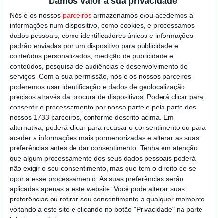
Damos valor à sua privacidade
As equipas da divisão de Elite entram em prova apenas
Nós e os nossos
parceiros
armazenamos e/ou acedemos a
no sorteio para a segunda eliminatória da Taça de
informações num dispositivo, como cookies, e processamos
dados pessoais, como identificadores únicos e informações
Portugal de futebol de praia.
padrão enviadas por um dispositivo para publicidade e
conteúdos personalizados, medição de publicidade e
O jogo está marcado para dia 16 de julho.
conteúdos, pesquisa de audiências e desenvolvimento de
serviços.
Com a sua permissão, nós e os nossos parceiros
poderemos usar identificação e dados de geolocalização
Esta e outras notícias para ouvir na Estação Diária – 96.8
precisos através da procura de dispositivos. Poderá clicar para
FM ou em
www.968.fm
.
consentir o processamento por nossa parte e pela parte dos
nossos 1733 parceiros, conforme descrito acima. Em
Pub
alternativa, poderá clicar para recusar o consentimento ou para
aceder a informações mais pormenorizadas e alterar as suas
preferências antes de dar consentimento.
Tenha em atenção
que algum processamento dos seus dados pessoais poderá
não exigir o seu consentimento, mas que tem o direito de se
TAGS
Casa do Benfica de Viseu
Futebol de Praia
opor a esse processamento. As suas preferências serão
Taça de Portugal
aplicadas apenas a este website. Você pode alterar suas
preferências ou retirar seu consentimento a qualquer momento
voltando a este site e clicando no botão "Privacidade" na parte