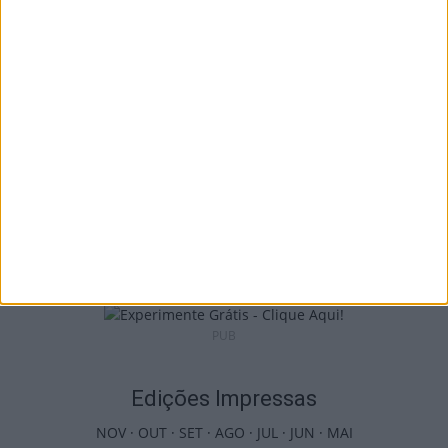
I Liga: Académico de Viseu quer travar
Benfica na Luz
7 de Agosto, 2026
Castro Daire: Jornadas da Juventude
arrancam com seis dias de atividades...
7 de Agosto, 2026
PUB
Edições Impressas
NOV
·
OUT
·
SET
·
AGO
·
JUL
·
JUN
·
MAI