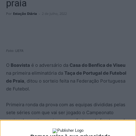
praia
Por
Estação Diária
-
2 de Julho, 2022
Foto: UEFA
O
Boavista
é o adversário da
Casa do Benfica de Viseu
na primeira eliminatória da
Taça de Portugal de Futebol
de Praia
, ditou o sorteio feita na Federação Portuguesa
de Futebol.
Primeira ronda da prova com as equipas divididas pelas
sete séries com que vai ser jogado o Campeonato
nacional, e assim os viseenses vão ter pela frente um dos
seus adversários no campeonato.