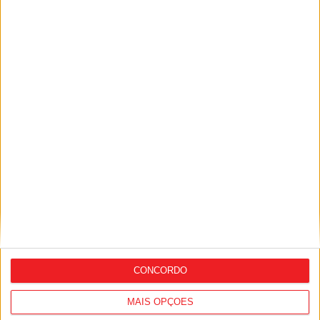
Futebol de Praia: Casa do Benfica de
Viseu vai jogar a Série Norte
CONCORDO
MAIS OPÇÕES
Futsal: Viseu 2001 cai nos quartos de