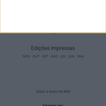
Castro Daire: Jornadas da Juventude
arrancam com seis dias de atividades...
7 de Agosto, 2026
PUB
Edições Impressas
NOV
·
OUT
·
SET
·
AGO
·
JUL
·
JUN
·
MAI
Voltar à Rádio 96.8FM
Estamos em: