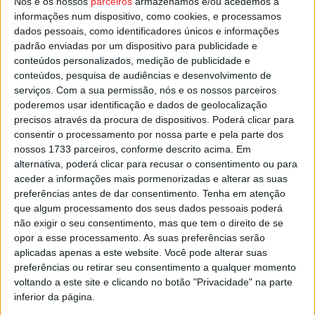
Nós e os nossos
parceiros
armazenamos e/ou acedemos a
Esta e outras notícias para ouvir na Estação Diária – 96.8
informações num dispositivo, como cookies, e processamos
dados pessoais, como identificadores únicos e informações
FM ou em
www.968.fm
.
padrão enviadas por um dispositivo para publicidade e
conteúdos personalizados, medição de publicidade e
Pub
conteúdos, pesquisa de audiências e desenvolvimento de
serviços.
Com a sua permissão, nós e os nossos parceiros
poderemos usar identificação e dados de geolocalização
precisos através da procura de dispositivos. Poderá clicar para
TAGS
Castro Daire
Jogos Sem Fronteiras
consentir o processamento por nossa parte e pela parte dos
nossos 1733 parceiros, conforme descrito acima. Em
alternativa, poderá clicar para recusar o consentimento ou para
aceder a informações mais pormenorizadas e alterar as suas
preferências antes de dar consentimento.
Tenha em atenção
que algum processamento dos seus dados pessoais poderá
não exigir o seu consentimento, mas que tem o direito de se
opor a esse processamento. As suas preferências serão
aplicadas apenas a este website. Você pode alterar suas
Artigo anterior
Próximo artigo
preferências ou retirar seu consentimento a qualquer momento
Académico confirma mais
Três equipas estrangeiras nas
voltando a este site e clicando no botão "Privacidade" na parte
quatro reforços para as
‘Bodas de Prata’ do Torneio
inferior da página.
equipas Sub19 e Sub 23
Internacional de Andebol de