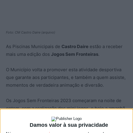
Foto: CM Castro Daire (arquivo)
As Piscinas Municipais de
Castro Daire
estão a receber
mais uma edição dos
Jogos Sem Fronteiras
.
O Município volta a promover esta atividade desportiva
que garante aos participantes, e também a quem assiste,
momentos de verdadeira animação e diversão.
Os Jogos Sem Fronteiras 2023 começaram na noite de
ontem, com a realização dos mini jogos, e hoje a amanhã
decorrem as eliminatórias que irão apurar as equipas
presentes na final agendada para sábado, dia 14.
Damos valor à sua privacidade