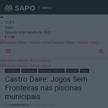
MENU
15.5
C
Viseu
Sábado, 8 de Agosto de 2026
Estação Diária – Edição Jornal
Início
Destaques
Destaques
Informação
Informação Regional
Notícias
Viseu
Castro Daire: Jogos Sem
Fronteiras nas piscinas
municipais
Por
Estação Diária
-
12 de Julho, 2023