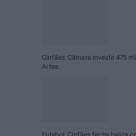
Cinfães: Câmara investe 475 mi
Artes
Futebol: Cinfães fecha baliza 