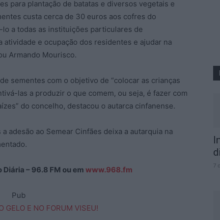
es para plantação de batatas e diversos vegetais e
entes custa cerca de 30 euros aos cofres do
lo a todas as instituições particulares de
a atividade e ocupação dos residentes e ajudar na
risou Armando Mourisco.
de sementes com o objetivo de “colocar as crianças
tivá-las a produzir o que comem, ou seja, é fazer com
ízes” do concelho, destacou o autarca cinfanense.
 a adesão ao Semear Cinfães deixa a autarquia na
I
mentado.
d
7 
ão Diária – 96.8 FM ou em
www.968.fm
Pub