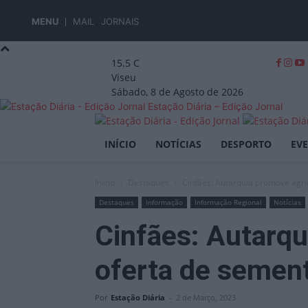
MENU
MAIL
JORNAIS
15.5
C
Viseu
Sábado, 8 de Agosto de 2026
Estação Diária – Edição Jornal
INÍCIO
NOTÍCIAS
DESPORTO
EV
Início
Destaques
Cinfães: Autarquia promove agri
Destaques
Informação
Informação Regional
Notícias
Cinfães: Autarqu
oferta de semen
Por
Estação Diária
-
2 de Março, 2023