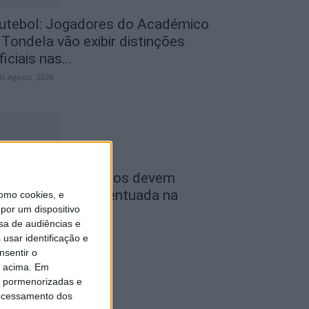
utebol: Jogadores do Académico
 Tondela vão exibir distinções
ficiais nas...
de Agosto, 2026
ombustíveis: Preços devem
aixar de forma acentuada na
omo cookies, e
por um dispositivo
róxima semana
sa de audiências e
de Agosto, 2026
usar identificação e
nsentir o
o acima. Em
is pormenorizadas e
ocessamento dos