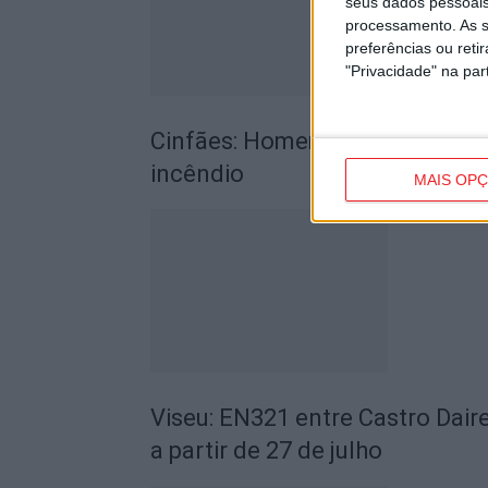
seus dados pessoais
processamento. As s
preferências ou reti
"Privacidade" na part
Cinfães: Homem de 60 anos deti
incêndio
MAIS OP
Viseu: EN321 entre Castro Dair
a partir de 27 de julho