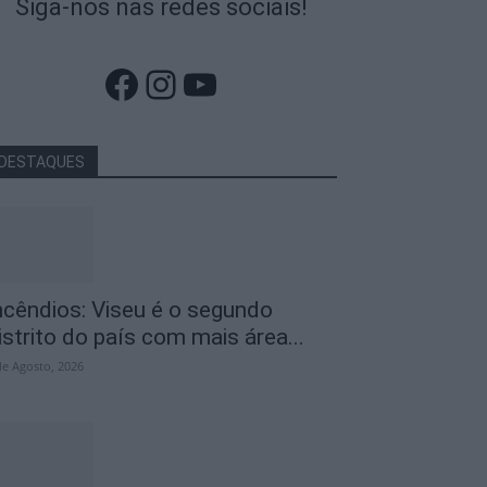
Siga-nos nas redes sociais!
Facebook
Instagram
YouTube
DESTAQUES
ncêndios: Viseu é o segundo
istrito do país com mais área...
de Agosto, 2026