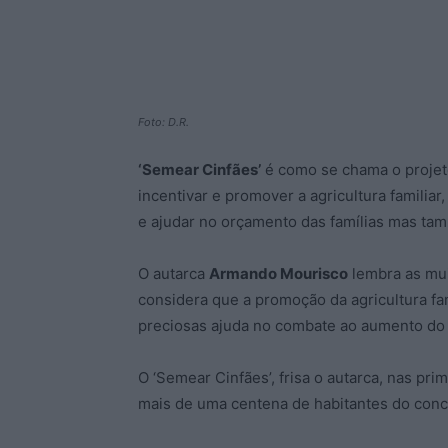
Foto: D.R.
‘Semear Cinfães’
é como se chama o projet
incentivar e promover a agricultura familia
e ajudar no orçamento das famílias mas tam
O autarca
Armando Mourisco
lembra as mui
considera que a promoção da agricultura fa
preciosas ajuda no combate ao aumento do p
O ‘Semear Cinfães’, frisa o autarca, nas p
mais de uma centena de habitantes do conc