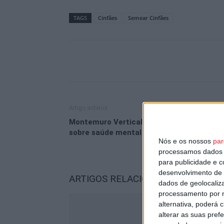
TAGS
Cinfães
Semear Cinfães
Artigo anterior
Montemuro Vertical Run vai incluir debate
sobre saúde mental no desporto
Nós e os nossos
par
processamos dados p
para publicidade e 
desenvolvimento de 
ARTIGOS RELACIONADOS
Mais do a
dados de geolocaliza
processamento por n
alternativa, poderá
alterar as suas pref