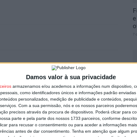
F
e
o
7 
Próximo artigo
Viseu: Feira de São Mateus será a primeira com
Damos valor à sua privacidade
C
selo de ‘Evento Sustentável’
b
ceiros
armazenamos e/ou acedemos a informações num dispositivo, c
essoais, como identificadores únicos e informações padrão enviadas 
p
conteúdos personalizados, medição de publicidade e conteúdos, pesqui
7 
serviços.
Com a sua permissão, nós e os nossos parceiros poderemos 
utor
ção precisos através da procura de dispositivos. Poderá clicar para co
ossa parte e pela parte dos nossos 1733 parceiros, conforme descrit
 clicar para recusar o consentimento ou para aceder a informações ma
erências antes de dar consentimento.
Tenha em atenção que algum pr