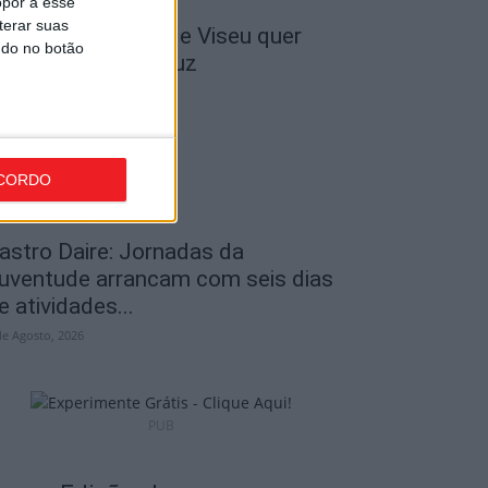
opor a esse
terar suas
 Liga: Académico de Viseu quer
ndo no botão
ravar Benfica na Luz
de Agosto, 2026
CORDO
astro Daire: Jornadas da
uventude arrancam com seis dias
e atividades...
de Agosto, 2026
PUB