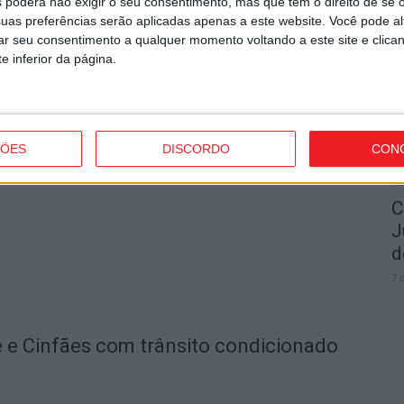
 poderá não exigir o seu consentimento, mas que tem o direito de se 
uas preferências serão aplicadas apenas a este website. Você pode al
I
rar seu consentimento a qualquer momento voltando a este site e clica
t
e inferior da página.
7 
do pelo PJ por suspeita de atear
ÇÕES
DISCORDO
CON
C
J
d
7 
e e Cinfães com trânsito condicionado