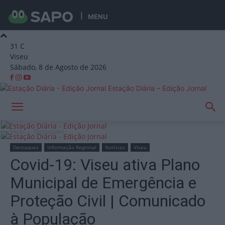
MENU
31
C
Viseu
Sábado, 8 de Agosto de 2026
Estação Diária – Edição Jornal
Início
Destaques
Destaques
Informação Regional
Notícias
Viseu
Covid-19: Viseu ativa Plano
Municipal de Emergência e
Proteção Civil | Comunicado
à População