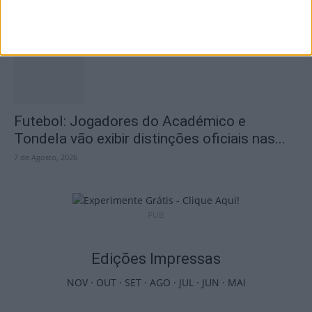
país com mais área...
7 de Agosto, 2026
Futebol: Jogadores do Académico e
Tondela vão exibir distinções oficiais nas...
7 de Agosto, 2026
PUB
Edições Impressas
NOV
·
OUT
·
SET
·
AGO
·
JUL
·
JUN
·
MAI