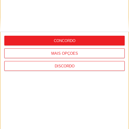
Incêndios: Viseu é o segundo distrito do
país com mais área ardida até julho
CONCORDO
MAIS OPÇÕES
DISCORDO
Futebol: Jogadores do Académico e
Tondela vão exibir distinções oficiais nas
camisolas