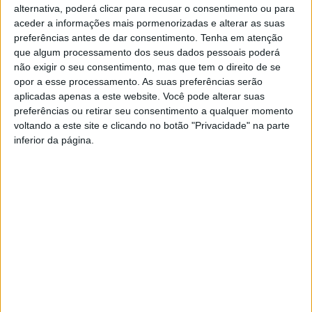
alternativa, poderá clicar para recusar o consentimento ou para
Respeitando o previsto na Resolução do Conselho de
aceder a informações mais pormenorizadas e alterar as suas
Ministros n.º 157/2021, de 27 de novembro, através da
preferências antes de dar consentimento.
Tenha em atenção
que algum processamento dos seus dados pessoais poderá
qual se declara, na sequência da situação epidemiológica
não exigir o seu consentimento, mas que tem o direito de se
da doença COVID-19, até às 23:59h do dia 20 de março
opor a esse processamento. As suas preferências serão
de 2022, a Situação de Calamidade em todo o território
aplicadas apenas a este website. Você pode alterar suas
nacional continental e o Decreto-Lei n.º 104/2021, de 27
preferências ou retirar seu consentimento a qualquer momento
voltando a este site e clicando no botão "Privacidade" na parte
de novembro, que altera as medidas no âmbito da
inferior da página.
pandemia da doença COVID-19,
o Presidente da Câmara
Municipal de Viseu, Dr. Fernando de Carvalho Ruas, com
o apoio unânime da Comissão Municipal de Proteção
Civil, deliberou a
ativação do Plano Municipal de
Emergência e Proteção Civil de Viseu
.
Sem prejuízo das regras, normas e orientações da
Direção-Geral da Saúde em vigor, a CMPC, face à
evolução pandémica observada, apela também, a toda a
comunidade, um empenho extraordinário para travarmos