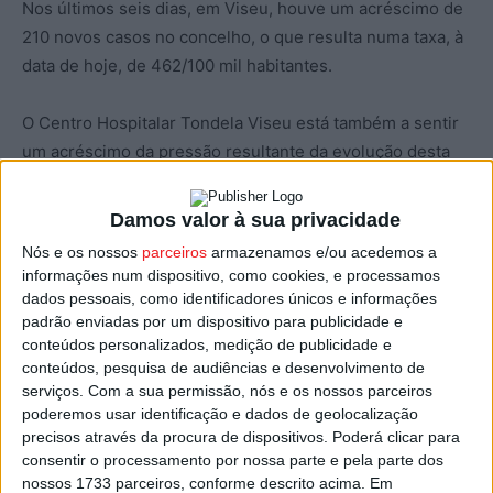
Nos últimos seis dias, em Viseu, houve um acréscimo de
210 novos casos no concelho, o que resulta numa taxa, à
data de hoje, de 462/100 mil habitantes.
O Centro Hospitalar Tondela Viseu está também a sentir
um acréscimo da pressão resultante da evolução desta
pandemia, motivando o recurso a novas medidas
previstas no seu plano de contingência, garantindo assim
Damos valor à sua privacidade
a manutenção da capacidade de resposta desejada.
Nós e os nossos
parceiros
armazenamos e/ou acedemos a
informações num dispositivo, como cookies, e processamos
Da avaliação à atual situação epidemiológica da COVID-19
dados pessoais, como identificadores únicos e informações
padrão enviadas por um dispositivo para publicidade e
no concelho concluiu-se, por unanimidade, pela
conteúdos personalizados, medição de publicidade e
necessidade de um empenho extraordinário de todas as
conteúdos, pesquisa de audiências e desenvolvimento de
instituições e da população na mitigação dos efeitos que
serviços.
Com a sua permissão, nós e os nossos parceiros
podem advir de uma, já evidenciada, trajetória
poderemos usar identificação e dados de geolocalização
ascendente desta pandemia com tendência de
precisos através da procura de dispositivos. Poderá clicar para
consentir o processamento por nossa parte e pela parte dos
agravamento nas próximas semanas.
nossos 1733 parceiros, conforme descrito acima. Em