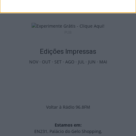
7 de Agosto, 2026
PUB
Edições Impressas
NOV
·
OUT
·
SET
·
AGO
·
JUL
·
JUN
·
MAI
Voltar à Rádio 96.8FM
Estamos em:
EN231, Palácio do Gelo Shopping,