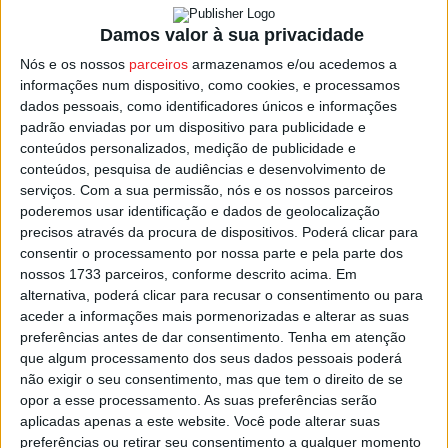
Damos valor à sua privacidade
Cinfães – Moimenta da Beira
Nós e os nossos
parceiros
armazenamos e/ou acedemos a
Sampedrense – Nespereira
informações num dispositivo, como cookies, e processamos
dados pessoais, como identificadores únicos e informações
Paivense – Lusitano de Vildemoinhos
padrão enviadas por um dispositivo para publicidade e
conteúdos personalizados, medição de publicidade e
Nelas – Sporting de Lamego
conteúdos, pesquisa de audiências e desenvolvimento de
Penalva do Castelo – Oliveira de Frades
serviços.
Com a sua permissão, nós e os nossos parceiros
poderemos usar identificação e dados de geolocalização
Mangualde – Ferreira d’ Aves
precisos através da procura de dispositivos. Poderá clicar para
consentir o processamento por nossa parte e pela parte dos
Sátão – Canas de Senhorim
nossos 1733 parceiros, conforme descrito acima. Em
Vouzelenses – Castro Daire
alternativa, poderá clicar para recusar o consentimento ou para
aceder a informações mais pormenorizadas e alterar as suas
Vale de Açores – Resende
preferências antes de dar consentimento.
Tenha em atenção
que algum processamento dos seus dados pessoais poderá
não exigir o seu consentimento, mas que tem o direito de se
Os jogos começam pelas 15:00 deste domingo.
opor a esse processamento. As suas preferências serão
aplicadas apenas a este website. Você pode alterar suas
Esta e outras notícias para ouvir na Estação Diária – 96.8
preferências ou retirar seu consentimento a qualquer momento