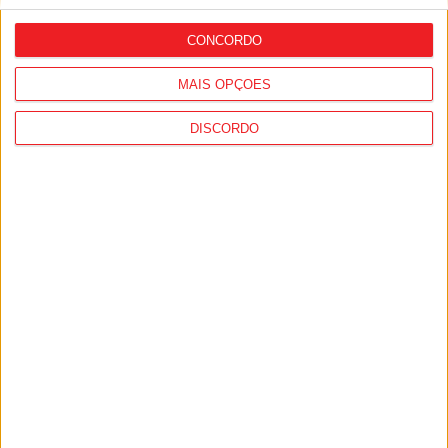
forma acentuada na próxima semana
CONCORDO
MAIS OPÇÕES
DISCORDO
I Liga: Académico de Viseu quer travar
Benfica na Luz