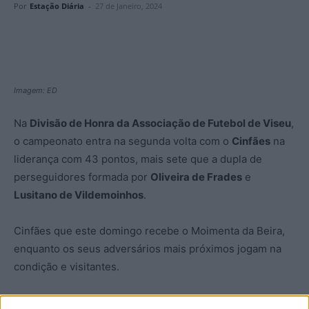
Por
Estação Diária
-
27 de Janeiro, 2024
Imagem: ED
Na
Divisão de Honra da Associação de Futebol de Viseu
,
o campeonato entra na segunda volta com o
Cinfães
na
liderança com 43 pontos, mais sete que a dupla de
perseguidores formada por
Oliveira de Frades
e
Lusitano de Vildemoinhos
.
Cinfães que este domingo recebe o Moimenta da Beira,
enquanto os seus adversários mais próximos jogam na
condição e visitantes.
Os jogos da jornada 18 são os seguintes: