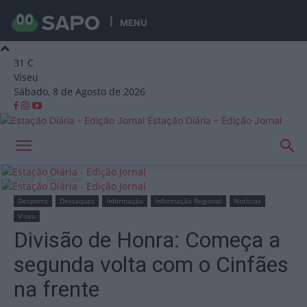
MENU
31
C
Viseu
Sábado, 8 de Agosto de 2026
Estação Diária – Edição Jornal
Início
Desporto
Desporto
Destaques
Informação
Informação Regional
Notícias
Viseu
Divisão de Honra: Começa a
segunda volta com o Cinfães
na frente