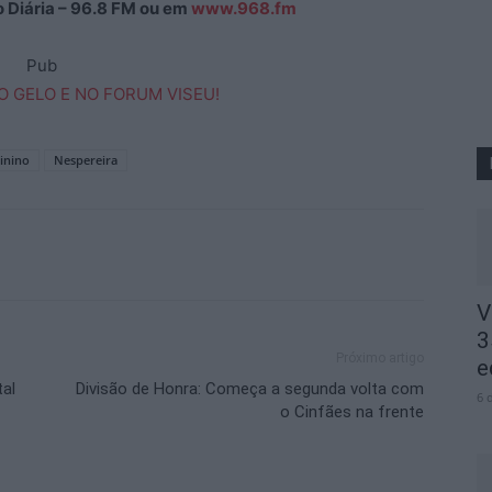
ão Diária – 96.8 FM ou em
www.968.fm
Pub
inino
Nespereira
V
3
Próximo artigo
e
tal
Divisão de Honra: Começa a segunda volta com
6 
o Cinfães na frente