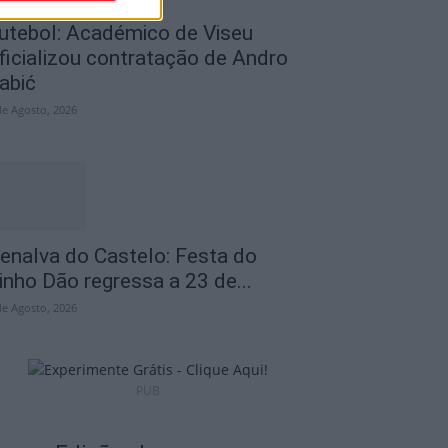
utebol: Académico de Viseu
ficializou contratação de Andro
abić
de Agosto, 2026
enalva do Castelo: Festa do
inho Dão regressa a 23 de...
de Agosto, 2026
PUB