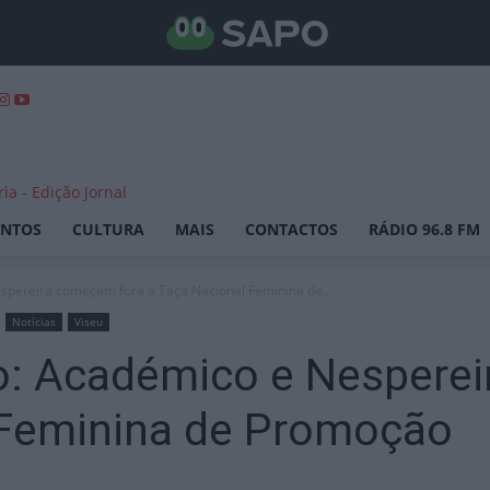
ENTOS
CULTURA
MAIS
CONTACTOS
RÁDIO 96.8 FM
spereira começam fora a Taça Nacional Feminina de...
Notícias
Viseu
o: Académico e Nespere
 Feminina de Promoção