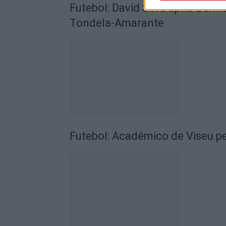
Futebol: David Silva apita Benf
Tondela-Amarante
Futebol: Académico de Viseu pe