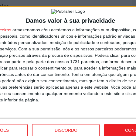
utor
V
Damos valor à sua privacidade
s
ceiros
armazenamos e/ou acedemos a informações num dispositivo, c
i
essoais, como identificadores únicos e informações padrão enviadas 
6 
conteúdos personalizados, medição de publicidade e conteúdos, pesqui
serviços.
Com a sua permissão, nós e os nossos parceiros poderemos 
ção precisos através da procura de dispositivos. Poderá clicar para co
ossa parte e pela parte dos nossos 1731 parceiros, conforme descrit
 clicar para recusar o consentimento ou para aceder a informações ma
icializou contratação de Andro Babić
erências antes de dar consentimento.
Tenha em atenção que algum pr
 poderá não exigir o seu consentimento, mas que tem o direito de se 
L
uas preferências serão aplicadas apenas a este website. Você pode al
a
rar seu consentimento a qualquer momento voltando a este site e clica
e inferior da página.
6 
ÇÕES
DISCORDO
CON