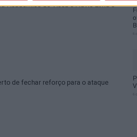
ica-Académico de Viseu e Flávio Lima o
F
o
B
6 
P
rto de fechar reforço para o ataque
V
6 