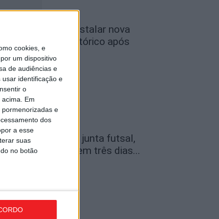
iseu: APCVD vai instalar nova
ede no Centro Histórico após
omo cookies, e
nvestimento...
por um dispositivo
de Agosto, 2026
sa de audiências e
usar identificação e
nsentir o
o acima. Em
is pormenorizadas e
ocessamento dos
opor a esse
amego: Youth Cup junta futsal,
terar suas
ndebol e voleibol em três dias...
ndo no botão
de Agosto, 2026
CORDO