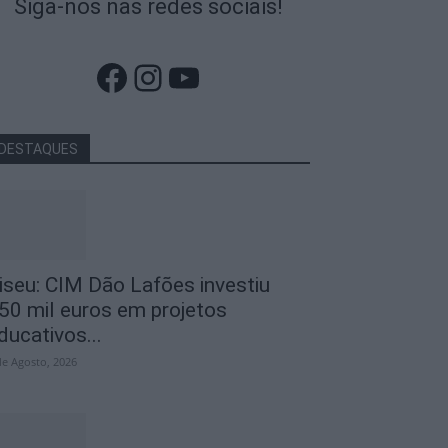
Siga-nos nas redes sociais!
Facebook
Instagram
YouTube
DESTAQUES
iseu: CIM Dão Lafões investiu
50 mil euros em projetos
ducativos...
de Agosto, 2026