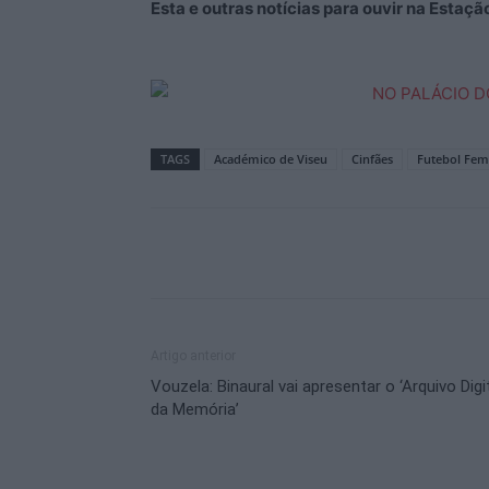
Esta e outras notícias para ouvir na Estaç
TAGS
Académico de Viseu
Cinfães
Futebol Fem
Artigo anterior
Vouzela: Binaural vai apresentar o ‘Arquivo Digi
da Memória’