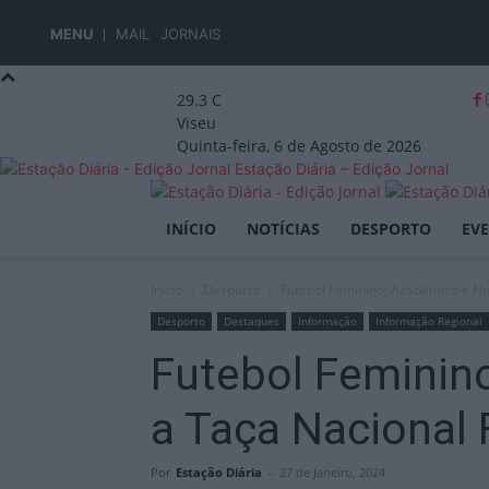
MENU
MAIL
JORNAIS
29.3
C
Viseu
Quinta-feira, 6 de Agosto de 2026
Estação Diária – Edição Jornal
INÍCIO
NOTÍCIAS
DESPORTO
EV
Início
Desporto
Futebol Feminino: Académico e Ne
Desporto
Destaques
Informação
Informação Regional
Futebol Feminin
a Taça Nacional
Por
Estação Diária
-
27 de Janeiro, 2024