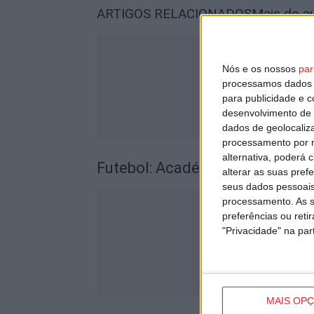
ARTIGOS RELACIONADOS
Mais do a
Nós e os nossos
par
processamos dados p
para publicidade e 
desenvolvimento de 
dados de geolocaliza
processamento por n
alternativa, poderá
Futebol: Académico de Viseu of
alterar as suas pref
seus dados pessoais
processamento. As s
preferências ou reti
"Privacidade" na part
MAIS OP