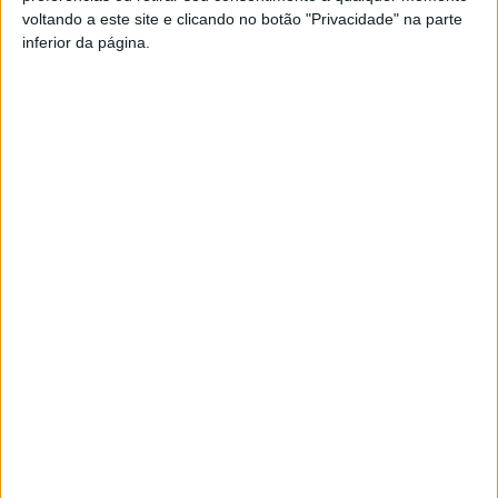
voltando a este site e clicando no botão "Privacidade" na parte
inferior da página.
Esta e outras notícias para ouvir em desenvolvimento na
Estação Diária – 96.8 FM ou em
www.968.fm
.
Pub
TAGS
Associação de Futebol de Viseu
Divisão de Honra
Futebol
Artigo anterior
Próximo artigo
Tondela perdeu em casa
Viseu: Politécnico organiza
frente ao FC Porto
conferência sobre
sustentabilidade ambiental