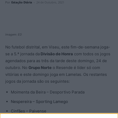
Por
Estação Diária
-
24 de Outubro, 2021
Imagem: ED
No futebol distrital, em Viseu, este fim-de-semana joga-
se a 5.ª jornada da
Divisão de Honra
com todos os jogos
agendados para as três da tarde deste domingo, 24 de
outubro. No
Grupo Norte
o Resende é líder só com
vitórias e este domingo joga em Lamelas. Os restantes
jogos da jornada são os seguintes:
Moimenta da Beira – Desportivo Parada
Nespereira – Sporting Lamego
Cinfães – Paivense