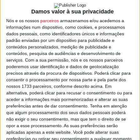
No
Grupo Centro
não há equipas 100% vitoriosas com a
Damos valor à sua privacidade
liderança a ser partilhada entre Sátão e Oliveira de
Nós e os nossos
parceiros
armazenamos e/ou acedemos a
Frades, ambos com 10 pontos. Este domingo jogam:
informações num dispositivo, como cookies, e processamos
dados pessoais, como identificadores únicos e informações
Lusitano de Vildemoinhos – Campia
padrão enviadas por um dispositivo para publicidade e
conteúdos personalizados, medição de publicidade e
Roriz – Sampedrense
conteúdos, pesquisa de audiências e desenvolvimento de
Oliveira de Frades – Penalva do Castelo
serviços.
Com a sua permissão, nós e os nossos parceiros
poderemos usar identificação e dados de geolocalização
Carvalhais – Sátão
precisos através da procura de dispositivos. Poderá clicar para
consentir o processamento por nossa parte e pela parte dos
nossos 1733 parceiros, conforme descrito acima. Em
No
Grupo Sul
é o Mortágua quem segue isolado na
alternativa, poderá clicar para recusar o consentimento ou para
frente, só com vitórias e este domingo joga em Carregal
aceder a informações mais pormenorizadas e alterar as suas
do Sal. A jornada completa-se com os jogos:
preferências antes de dar consentimento.
Tenha em atenção
que algum processamento dos seus dados pessoais poderá
Moimenta do Dão – Atlético Molelos
não exigir o seu consentimento, mas que tem o direito de se
opor a esse processamento. As suas preferências serão
Canas de Senhorim – Sport Lisboa e Nelas
aplicadas apenas a este website. Você pode alterar suas
Vale de Açores – Mangualde
preferências ou retirar seu consentimento a qualquer momento