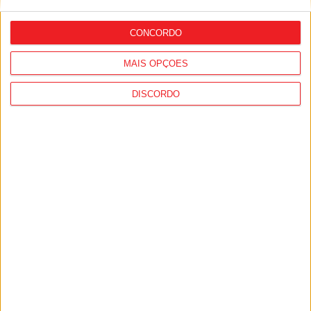
regras para a temporada 2026/27
CONCORDO
MAIS OPÇÕES
DISCORDO
Futebol: Jogadores do Académico e
Tondela vão exibir distinções oficiais nas
camisolas