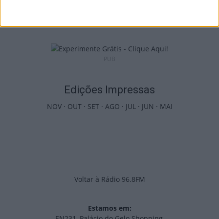
vence Amarante...
8 de Agosto, 2026
PUB
Edições Impressas
NOV
·
OUT
·
SET
·
AGO
·
JUL
·
JUN
·
MAI
Voltar à Rádio 96.8FM
Estamos em:
EN231, Palácio do Gelo Shopping,