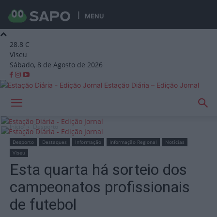
MENU
28.8
C
Viseu
Sábado, 8 de Agosto de 2026
Estação Diária – Edição Jornal
Início
Desporto
Desporto
Destaques
Informação
Informação Regional
Notícias
Viseu
Esta quarta há sorteio dos
campeonatos profissionais
de futebol