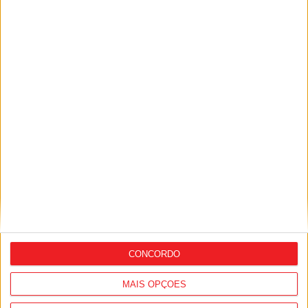
Futebol: Académico de Viseu garante
avançado marroquino
CONCORDO
MAIS OPÇÕES