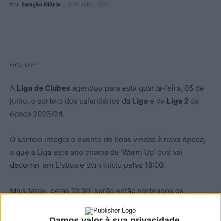
Por
Estação Diária
-
4 de Julho, 2023
Foto: LPFP
A
Liga de Clubes
agendou para esta quarta-feira, 05 de
julho, o sorteio dos calendários da
Liga
e da
Liga 2
da
época 2023/24.
O sorteio integra o evento de boas vindas à nova época,
a que a Liga este ano chama de ‘Warm Up’ que vai
decorrer em Lisboa e com início pelas 18:00.
Mais tarde, pelas 19:30, serão então sorteados os
calendários das competições profissionais, com
Académico de Viseu e Tondela a conheceram o percurso
Damos valor à sua privacidade