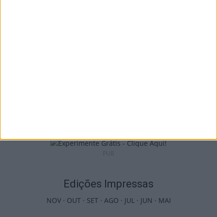
país com mais área...
7 de Agosto, 2026
Futebol: Jogadores do Académico e
Tondela vão exibir distinções oficiais nas...
7 de Agosto, 2026
PUB
Edições Impressas
NOV
·
OUT
·
SET
·
AGO
·
JUL
·
JUN
·
MAI