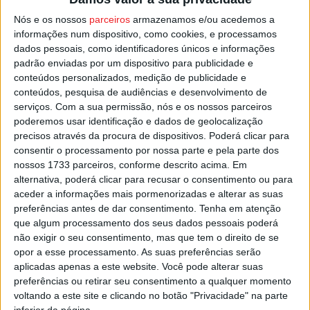
que terão que cumprir na nova época na Liga 2 de
Nós e os nossos
parceiros
armazenamos e/ou acedemos a
futebol.
informações num dispositivo, como cookies, e processamos
dados pessoais, como identificadores únicos e informações
padrão enviadas por um dispositivo para publicidade e
A competição arranca no fim de semana de 12 e 13 de
conteúdos personalizados, medição de publicidade e
agosto, com o final previsto para 19 de maio de 2024.
conteúdos, pesquisa de audiências e desenvolvimento de
serviços.
Com a sua permissão, nós e os nossos parceiros
Esta e outras notícias para ouvir na Estação Diária – 96.8
poderemos usar identificação e dados de geolocalização
precisos através da procura de dispositivos. Poderá clicar para
FM ou em
www.968.fm
.
consentir o processamento por nossa parte e pela parte dos
nossos 1733 parceiros, conforme descrito acima. Em
Pub
alternativa, poderá clicar para recusar o consentimento ou para
aceder a informações mais pormenorizadas e alterar as suas
preferências antes de dar consentimento.
Tenha em atenção
que algum processamento dos seus dados pessoais poderá
TAGS
Académico de Viseu
Futebol
Liga 2
Sorteio
não exigir o seu consentimento, mas que tem o direito de se
Tondela
Viseu
opor a esse processamento. As suas preferências serão
aplicadas apenas a este website. Você pode alterar suas
preferências ou retirar seu consentimento a qualquer momento
voltando a este site e clicando no botão "Privacidade" na parte