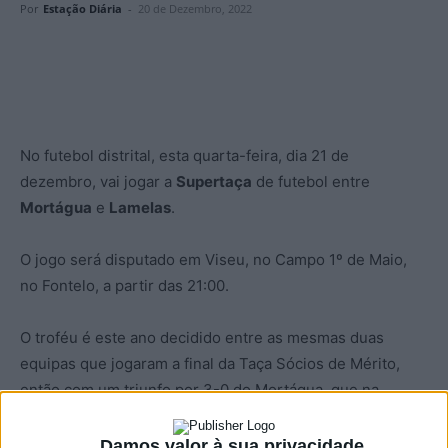
Por
Estação Diária
-
20 de Dezembro, 2022
No futebol distrital, esta quarta-feira, dia 21 de
dezembro, vai jogar a
Supertaça
de futebol entre
Mortágua
e
Lamelas
.
O jogo será disputado em Viseu, no Campo 1º de Maio,
no Fontelo, a partir das 21:00.
O troféu é este ano decidido entre as mesmas duas
equipas que jogaram a final da Taça Sócios de Mérito,
então com um triunfo por 3-0 do Mortágua, que na
ocasião fez a ‘dobradinha’ ao juntar a Taça ao título de
Campeão Distrital de Viseu.
Damos valor à sua privacidade