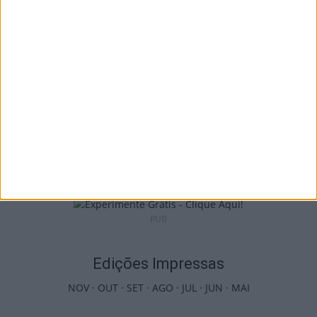
contratação de Andro Babić
6 de Agosto, 2026
Penalva do Castelo: Festa do Vinho Dão
regressa a 23 de...
6 de Agosto, 2026
PUB
Edições Impressas
NOV
·
OUT
·
SET
·
AGO
·
JUL
·
JUN
·
MAI