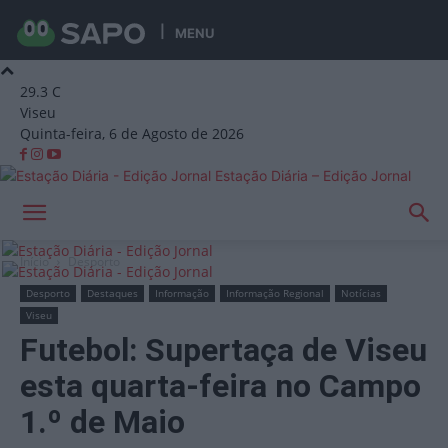
MENU
29.3
C
Viseu
Quinta-feira, 6 de Agosto de 2026
Estação Diária – Edição Jornal
Início
Desporto
Desporto
Destaques
Informação
Informação Regional
Notícias
Viseu
Futebol: Supertaça de Viseu
esta quarta-feira no Campo
1.º de Maio