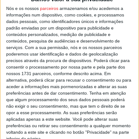
Nós e os nossos
parceiros
armazenamos e/ou acedemos a
O Mortágua joga esta época na Série C do Campeonato
informações num dispositivo, como cookies, e processamos
dados pessoais, como identificadores únicos e informações
de Portugal, enquanto o Lamelas disputa o Grupo Norte
padrão enviadas por um dispositivo para publicidade e
na Divisão de Honra de Viseu onde, a três jornadas do
conteúdos personalizados, medição de publicidade e
final da fase regular, assegurou já a presença entre as
conteúdos, pesquisa de audiências e desenvolvimento de
oito equipas que vão jogar pelo título distrital de futebol.
serviços.
Com a sua permissão, nós e os nossos parceiros
poderemos usar identificação e dados de geolocalização
precisos através da procura de dispositivos. Poderá clicar para
Esta e outras notícias para ouvir na Estação Diária – 96.8
consentir o processamento por nossa parte e pela parte dos
FM ou em
www.968.fm
nossos 1731 parceiros, conforme descrito acima. Em
alternativa, poderá clicar para recusar o consentimento ou para
Pub
aceder a informações mais pormenorizadas e alterar as suas
preferências antes de dar consentimento.
Tenha em atenção
que algum processamento dos seus dados pessoais poderá
não exigir o seu consentimento, mas que tem o direito de se
opor a esse processamento. As suas preferências serão
TAGS
AF Viseu
Futebol
Supertaça
aplicadas apenas a este website. Você pode alterar suas
preferências ou retirar seu consentimento a qualquer momento
voltando a este site e clicando no botão "Privacidade" na parte
inferior da página.