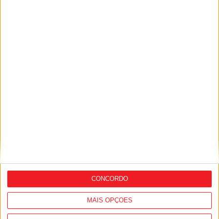
Liga Next Gen: Académico de Viseu
reforça equipa sub-23 com três
jogadores
CONCORDO
MAIS OPÇÕES
Taça de Portugal: Equipas do distrito de