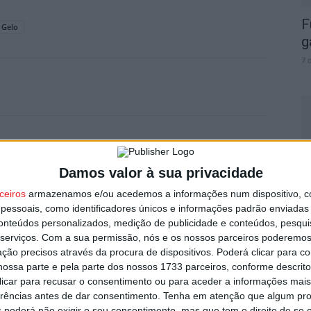
F
 Gelo
g
7 
Próximo artigo
L
Damos valor à sua privacidade
Moimenta da Beira: Mau tempo leva autarquia a
r
do
adiar para 07 de janeiro concertos de fim-de-
ceiros
armazenamos e/ou acedemos a informações num dispositivo, c
7 
ano
essoais, como identificadores únicos e informações padrão enviadas 
conteúdos personalizados, medição de publicidade e conteúdos, pesqui
serviços.
Com a sua permissão, nós e os nossos parceiros poderemos 
ção precisos através da procura de dispositivos. Poderá clicar para co
utor
ossa parte e pela parte dos nossos 1733 parceiros, conforme descrit
 clicar para recusar o consentimento ou para aceder a informações ma
erências antes de dar consentimento.
Tenha em atenção que algum pr
V
 poderá não exigir o seu consentimento, mas que tem o direito de se 