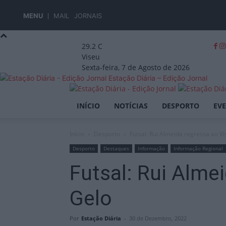
MENU
MAIL
JORNAIS
29.2
C
Viseu
Sexta-feira, 7 de Agosto de 2026
Estação Diária – Edição Jornal
INÍCIO
NOTÍCIAS
DESPORTO
EV
Início
Desporto
Futsal: Rui Almeida regressa ao V
Desporto
Destaques
Informação
Informação Regional
Futsal: Rui Alme
Gelo
Por
Estação Diária
-
30 de Dezembro, 2022