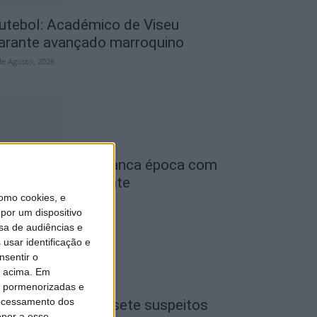
utebol: Académico de Viseu
arante avançado marroquino
de Agosto, 2026
iga 2: Tondela arranca época com
eceção ao Amarante
omo cookies, e
de Agosto, 2026
por um dispositivo
sa de audiências e
usar identificação e
nsentir o
o acima. Em
is pormenorizadas e
ocessamento dos
iseu: GNR detém sete suspeitos
opor a esse