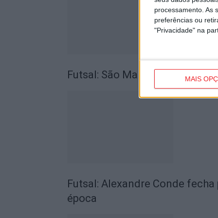
processamento. As s
preferências ou reti
"Privacidade" na part
Futsal: São Martinho de Mouro
MAIS OP
Futsal: Alexandre Conde fecha 
época