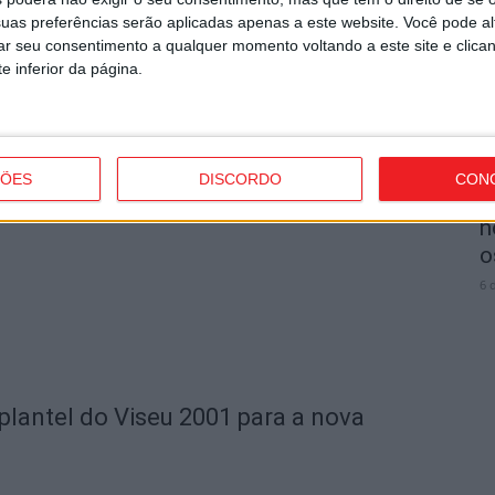
p
uas preferências serão aplicadas apenas a este website. Você pode al
6 
rar seu consentimento a qualquer momento voltando a este site e clica
e inferior da página.
s renova com oito jogadores
ÇÕES
DISCORDO
CON
T
n
o
6 
plantel do Viseu 2001 para a nova