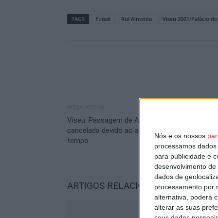
TAGS
Futsal
Rui Almeida
Viseu 2001/Palácio do
Artigo anterior
Viseu: Passagem de Ano no Campo de Viriato
cancelada devido ao agravamento do estado 
Nós e os nossos
par
tempo
processamos dados p
para publicidade e 
desenvolvimento de 
dados de geolocaliza
ARTIGOS RELACIONADOS
Mais do a
processamento por n
alternativa, poderá
alterar as suas pref
seus dados pessoais