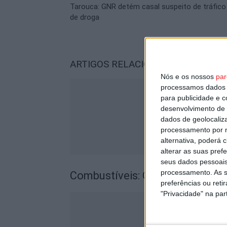
Tarouca: GNR detém casal suspeito de tráfico
de droga
ARTIGOS RELACIONADOS
Mais do a
Nós e os nossos
par
processamos dados p
para publicidade e 
desenvolvimento de 
dados de geolocaliza
processamento por n
alternativa, poderá
alterar as suas pref
seus dados pessoais
processamento. As s
Combustíveis: Gasóleo vai desc
preferências ou reti
"Privacidade" na part