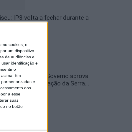
iseu: IP3 volta a fechar durante a
oite a partir de...
de Agosto, 2026
omo cookies, e
por um dispositivo
sa de audiências e
usar identificação e
nsentir o
ão Pedro do Sul: Governo aprova
o acima. Em
is pormenorizadas e
entro de Interpretação da Serra...
ocessamento dos
de Agosto, 2026
opor a esse
terar suas
ndo no botão