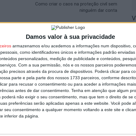
Como criar o caos na proteção civil sem
ninguém dar conta
V
n
8 
Damos valor à sua privacidade
utor
ceiros
armazenamos e/ou acedemos a informações num dispositivo, c
essoais, como identificadores únicos e informações padrão enviadas 
conteúdos personalizados, medição de publicidade e conteúdos, pesqui
serviços.
Com a sua permissão, nós e os nossos parceiros poderemos 
ção precisos através da procura de dispositivos. Poderá clicar para co
S
ossa parte e pela parte dos nossos 1733 parceiros, conforme descrit
 clicar para recusar o consentimento ou para aceder a informações ma
C
erências antes de dar consentimento.
Tenha em atenção que algum pr
8 
 poderá não exigir o seu consentimento, mas que tem o direito de se 
uas preferências serão aplicadas apenas a este website. Você pode al
er o dobro da gasolina
rar seu consentimento a qualquer momento voltando a este site e clica
e inferior da página.