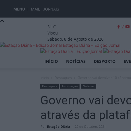
MENU
MAIL
JORNAIS
31
C
Viseu
Sábado, 8 de Agosto de 2026
Estação Diária – Edição Jornal
INÍCIO
NOTÍCIAS
DESPORTO
EV
Início
Destaques
Governo vai devolver 10 cêntimos
Destaques
Informação
Notícias
Governo vai devo
através da plata
Por
Estação Diária
-
22 de Outubro, 2021