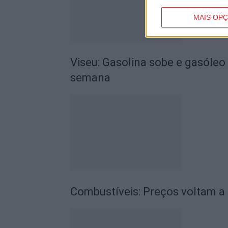
MAIS OP
Viseu: Gasolina sobe e gasóleo
semana
Combustíveis: Preços voltam a