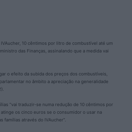
o IVAucher, 10 cêntimos por litro de combustível até um
o ministro das Finanças, assinalando que a medida vai
igar o efeito da subida dos preços dos combustíveis,
o parlamentar no âmbito a apreciação na generalidade
).
mílias “vai traduzir-se numa redução de 10 cêntimos por
ue atinge os cinco euros se o consumidor o usar na
as famílias através do IVAucher”.