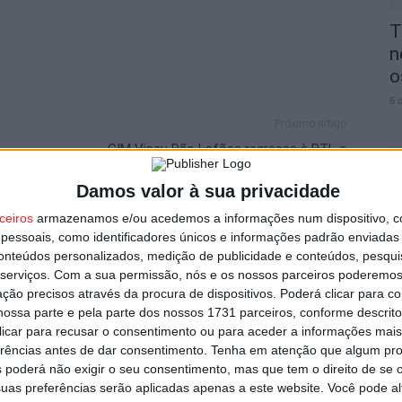
T
n
o
6 
Próximo artigo
CIM Viseu Dão Lafões regressa à BTL e
promete experiências sensoriais
Damos valor à sua privacidade
ceiros
armazenamos e/ou acedemos a informações num dispositivo, c
V
essoais, como identificadores únicos e informações padrão enviadas 
utor
i
conteúdos personalizados, medição de publicidade e conteúdos, pesqui
v
serviços.
Com a sua permissão, nós e os nossos parceiros poderemos 
ção precisos através da procura de dispositivos. Poderá clicar para co
6 
ossa parte e pela parte dos nossos 1731 parceiros, conforme descrit
 clicar para recusar o consentimento ou para aceder a informações ma
erências antes de dar consentimento.
Tenha em atenção que algum pr
 poderá não exigir o seu consentimento, mas que tem o direito de se 
uas preferências serão aplicadas apenas a este website. Você pode al