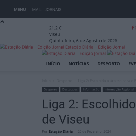
MENU
MAIL
JORNAIS
21.2
C
Viseu
Quinta-feira, 6 de Agosto de 2026
Estação Diária – Edição Jornal
INÍCIO
NOTÍCIAS
DESPORTO
EV
Início
Desporto
Liga 2: Escolhido o árbitro para o
Desporto
Destaques
Informação
Informação Regional
Liga 2: Escolhid
de Viseu
Por
Estação Diária
-
20 de Fevereiro, 2024