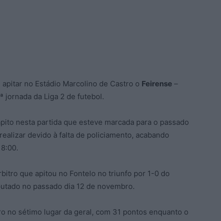
i apitar no Estádio Marcolino de Castro o
Feirense
–
ª jornada da Liga 2 de futebol.
apito nesta partida que esteve marcada para o passado
realizar devido à falta de policiamento, acabando
18:00.
itro que apitou no Fontelo no triunfo por 1-0 do
putado no passado dia 12 de novembro.
o no sétimo lugar da geral, com 31 pontos enquanto o