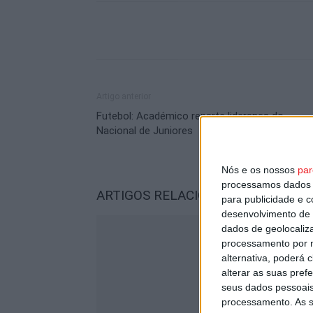
Artigo anterior
Futebol: Académico reparte liderança do
Nacional de Juniores
Nós e os nossos
par
processamos dados p
ARTIGOS RELACIONADOS
Mais do a
para publicidade e 
desenvolvimento de 
dados de geolocaliza
processamento por n
alternativa, poderá
alterar as suas pref
seus dados pessoais
processamento. As s