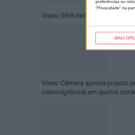
preferências ou reti
"Privacidade" na part
Viseu: GNR detém sete suspeito
MAIS OP
Viseu: Câmara aprova projeto p
videovigilância em quatro zona