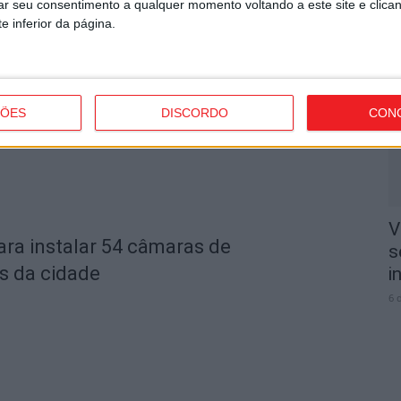
rar seu consentimento a qualquer momento voltando a este site e clica
e inferior da página.
V
s por furto de cobre na região
3
e
6 
ÇÕES
DISCORDO
CON
V
ara instalar 54 câmaras de
s
s da cidade
i
6 