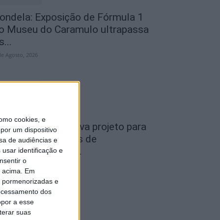
ondela: Exposição de Fórmula 1
o Museu do Caramulo ultrapassa
s...
de Agosto, 2026
omo cookies, e
iseu: Câmara aprova projeto para
por um dispositivo
nstalar 54 câmaras de
sa de audiências e
ideovigilância em...
usar identificação e
nsentir o
de Agosto, 2026
o acima. Em
is pormenorizadas e
ocessamento dos
opor a esse
terar suas