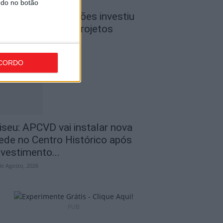
ndo no botão
iseu: CIM Dão Lafões investiu
50 mil euros em projetos
ducativos...
de Agosto, 2026
CORDO
iseu: APCVD vai instalar nova
ede no Centro Histórico após
nvestimento...
de Agosto, 2026
PUB