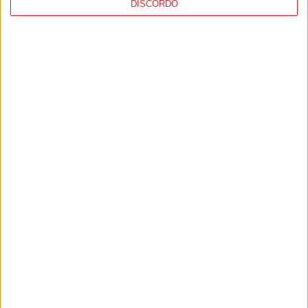
DISCORDO
Angeles2028
PUB