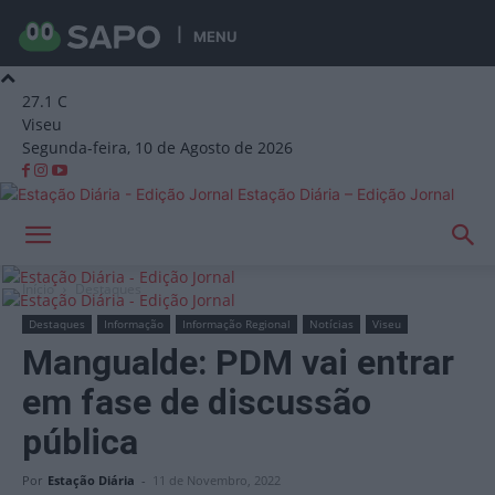
MENU
27.1
C
Viseu
Segunda-feira, 10 de Agosto de 2026
Estação Diária – Edição Jornal
Início
Destaques
Destaques
Informação
Informação Regional
Notícias
Viseu
Mangualde: PDM vai entrar
em fase de discussão
pública
Por
Estação Diária
-
11 de Novembro, 2022