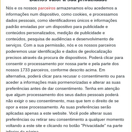
ponderadas alterações sobre delimitação do solo urbano,
Nós e os nossos
parceiros
armazenamos e/ou acedemos a
total ou parcialmente urbanizado ou edificado, que vão
informações num dispositivo, como cookies, e processamos
dados pessoais, como identificadores únicos e informações
ser regra no futuro de curto prazo ao nível da construção
padrão enviadas por um dispositivo para publicidade e
de imóveis.
conteúdos personalizados, medição de publicidade e
conteúdos, pesquisa de audiências e desenvolvimento de
Esta e outras notícias para ouvir na Estação Diária – 96.8
serviços.
Com a sua permissão, nós e os nossos parceiros
poderemos usar identificação e dados de geolocalização
FM ou em
www.968.fm
precisos através da procura de dispositivos. Poderá clicar para
consentir o processamento por nossa parte e pela parte dos
Pub
nossos 1733 parceiros, conforme descrito acima. Em
alternativa, poderá clicar para recusar o consentimento ou para
aceder a informações mais pormenorizadas e alterar as suas
preferências antes de dar consentimento.
Tenha em atenção
TAGS
Mangualde
PDM
que algum processamento dos seus dados pessoais poderá
não exigir o seu consentimento, mas que tem o direito de se
opor a esse processamento. As suas preferências serão
aplicadas apenas a este website. Você pode alterar suas
preferências ou retirar seu consentimento a qualquer momento
voltando a este site e clicando no botão "Privacidade" na parte
inferior da página.