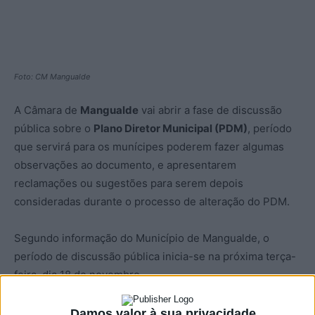
Foto: CM Mangualde
A Câmara de
Mangualde
vai abrir a fase de discussão
pública sobre o
Plano Diretor Municipal (PDM)
, período
que servirá para os munícipes poderem fazer algumas
observações ao documento, e apresentarem
reclamações ou sugestões para serem depois
consideradas durante o processo de alteração do PDM.
Segundo informação do Município de Mangualde, o
período de discussão pública inicia-se na próxima terça-
feira, dia 18 de novembro,
Para esta fase de alteração do PDM, estão a ser
Damos valor à sua privacidade