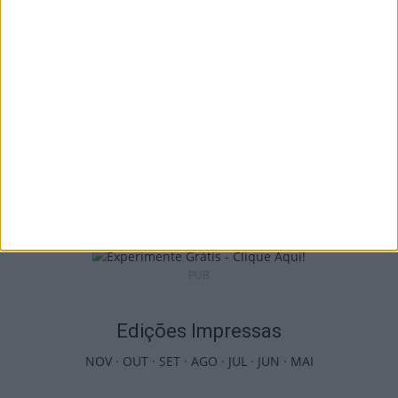
cria 20 postos...
10 de Agosto, 2026
Castro Daire: Festival Altitudes leva teatro e
música a Campo Benfeito
10 de Agosto, 2026
PUB
Edições Impressas
NOV
·
OUT
·
SET
·
AGO
·
JUL
·
JUN
·
MAI