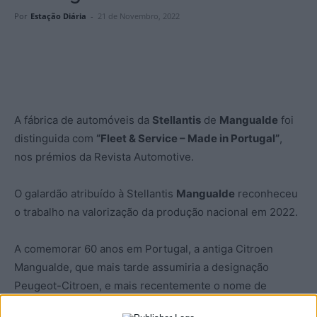
Por
Estação Diária
-
21 de Novembro, 2022
A fábrica de automóveis da
Stellantis
de
Mangualde
foi
distinguida com
“Fleet & Service – Made in Portugal”
,
nos prémios da Revista Automotive.
O galardão atribuído à Stellantis
Mangualde
reconheceu
o trabalho na valorização da produção nacional em 2022.
A comemorar 60 anos em Portugal, a antiga Citroen
Mangualde, que mais tarde assumiria a designação
Peugeot-Citroen, e mais recentemente o nome de
Stellantis, a empresa alcançou neste ano de 2022 o