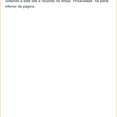
voltando a este site e clicando no botão "Privacidade" na parte
TAGS
Mangualde
Stellantis
inferior da página.
Artigo anterior
Próximo artigo
Viseu: PSP deteve 10
Viseu: ‘Jardins Efémeros’ em
cidadãos durante o fim-de-
risco nos próximos dois anos
semana, um andava fugido
à justiça
ARTIGOS RELACIONADOS
Mais do autor