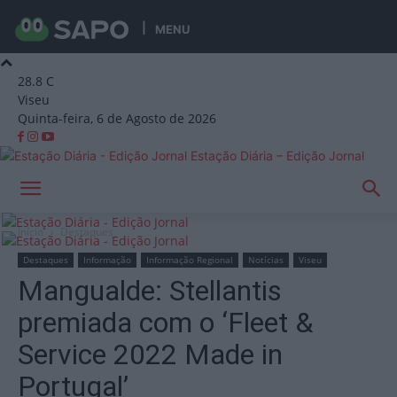
MENU
28.8
C
Viseu
Quinta-feira, 6 de Agosto de 2026
Estação Diária – Edição Jornal
Início
Destaques
Destaques
Informação
Informação Regional
Notícias
Viseu
Mangualde: Stellantis
premiada com o ‘Fleet &
Service 2022 Made in
Portugal’