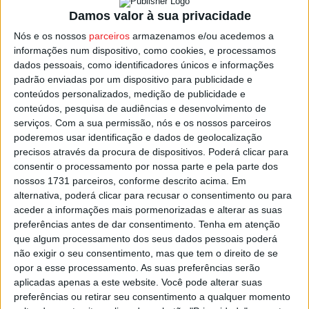
marco de um milhão e meio de veículos produzidos,
Damos valor à sua privacidade
tendo produzido 24 modelos diferentes.
Nós e os nossos
parceiros
armazenamos e/ou acedemos a
informações num dispositivo, como cookies, e processamos
Atualmente, a fábrica do grupo Stellantis assegura a
dados pessoais, como identificadores únicos e informações
produção dos veículos comerciais ligeiros e versões de
padrão enviadas por um dispositivo para publicidade e
conteúdos personalizados, medição de publicidade e
passageiros Peugeot Partner/Rifter, Citroën
conteúdos, pesquisa de audiências e desenvolvimento de
Berlingo/Berlingo Van, Opel Combo/Combo Cargo e,
serviços.
Com a sua permissão, nós e os nossos parceiros
desde o passado mês de outubro, também o Fiat Doblò,
poderemos usar identificação e dados de geolocalização
que têm como destino o mercado nacional e
precisos através da procura de dispositivos. Poderá clicar para
internacional.
consentir o processamento por nossa parte e pela parte dos
nossos 1731 parceiros, conforme descrito acima. Em
alternativa, poderá clicar para recusar o consentimento ou para
Esta e outras notícias para ouvir na Estação Diária – 96.8
aceder a informações mais pormenorizadas e alterar as suas
FM ou em
www.968.fm
preferências antes de dar consentimento.
Tenha em atenção
que algum processamento dos seus dados pessoais poderá
não exigir o seu consentimento, mas que tem o direito de se
Pub
opor a esse processamento. As suas preferências serão
aplicadas apenas a este website. Você pode alterar suas
preferências ou retirar seu consentimento a qualquer momento