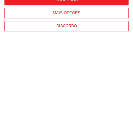
MAIS OPÇÕES
DISCORDO
Jogos Paralímpicos: Miguel Monteiro
carimbou passaporte para Los
Angeles2028