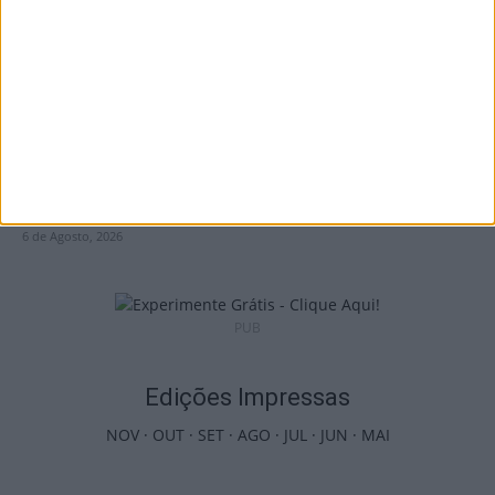
6 de Agosto, 2026
Viseu: APCVD vai instalar nova sede no
Centro Histórico após investimento...
6 de Agosto, 2026
PUB
Edições Impressas
NOV
·
OUT
·
SET
·
AGO
·
JUL
·
JUN
·
MAI