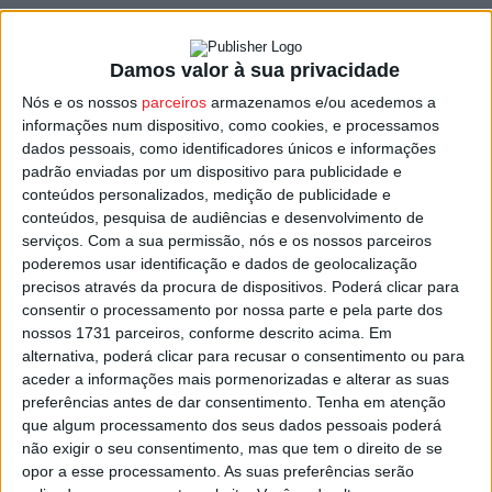
O protocolo do programa “Formação + próxima” envolve
diversos municípios em Portugal e 12 escolas de
Damos valor à sua privacidade
Turismo.
Nós e os nossos
parceiros
armazenamos e/ou acedemos a
informações num dispositivo, como cookies, e processamos
Lembra a autarquia de Moimenta da Beira, que este
dados pessoais, como identificadores únicos e informações
acordo com a Escola de Hotelaria e Turismo do Douro –
padrão enviadas por um dispositivo para publicidade e
Lamego, vai permitir concretizar o objetivo do programa,
conteúdos personalizados, medição de publicidade e
conteúdos, pesquisa de audiências e desenvolvimento de
que será uma mais valia para o tecido empresarial da
serviços.
Com a sua permissão, nós e os nossos parceiros
região, contribuindo para “ revigorar as competências de
poderemos usar identificação e dados de geolocalização
gestão das empresas” e “elevar a qualificação dos
precisos através da procura de dispositivos. Poderá clicar para
profissionais do setor e promover a captação e atração
consentir o processamento por nossa parte e pela parte dos
de talento, qualificando pessoas de outros setores, ou
nossos 1731 parceiros, conforme descrito acima. Em
alternativa, poderá clicar para recusar o consentimento ou para
desempregados que queiram ingressar no setor do
aceder a informações mais pormenorizadas e alterar as suas
turismo”.
preferências antes de dar consentimento.
Tenha em atenção
que algum processamento dos seus dados pessoais poderá
Esta formação em turismo é financiada pelo Plano de
não exigir o seu consentimento, mas que tem o direito de se
opor a esse processamento. As suas preferências serão
Recuperação e Resiliência – PRR, com a Escola de