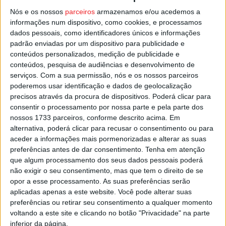
de calibre 4,5 mm”.
Nós e os nossos
parceiros
armazenamos e/ou acedemos a
informações num dispositivo, como cookies, e processamos
dados pessoais, como identificadores únicos e informações
A mulher foi constituída arguida, e o caso enviado para o
padrão enviadas por um dispositivo para publicidade e
Tribunal Judicial de Moimenta da Beira.
conteúdos personalizados, medição de publicidade e
conteúdos, pesquisa de audiências e desenvolvimento de
serviços.
Com a sua permissão, nós e os nossos parceiros
Esta e outras notícias para ouvir na Estação Diária – 96.8
poderemos usar identificação e dados de geolocalização
FM ou em
www.968.fm
.
precisos através da procura de dispositivos. Poderá clicar para
consentir o processamento por nossa parte e pela parte dos
Pub
nossos 1733 parceiros, conforme descrito acima. Em
alternativa, poderá clicar para recusar o consentimento ou para
aceder a informações mais pormenorizadas e alterar as suas
preferências antes de dar consentimento.
Tenha em atenção
que algum processamento dos seus dados pessoais poderá
TAGS
Armas ilegais
GNR
Moimenta da Beira
não exigir o seu consentimento, mas que tem o direito de se
opor a esse processamento. As suas preferências serão
aplicadas apenas a este website. Você pode alterar suas
preferências ou retirar seu consentimento a qualquer momento
voltando a este site e clicando no botão "Privacidade" na parte
inferior da página.