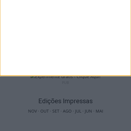
7 de Agosto, 2026
Castro Daire: Jornadas da Juventude
arrancam com seis dias de atividades...
7 de Agosto, 2026
PUB
Edições Impressas
NOV
·
OUT
·
SET
·
AGO
·
JUL
·
JUN
·
MAI