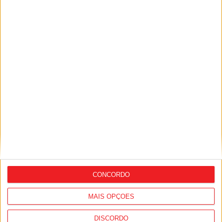
Nacional: GNR alerta para aumento dos
furtos de catalisadores no primeiro
semestre
CONCORDO
MAIS OPÇÕES
Viseu: Suspeito de furtos fica em prisão
DISCORDO