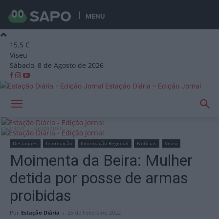
MENU
15.5
C
Viseu
Sábado, 8 de Agosto de 2026
Estação Diária – Edição Jornal
Início
Destaques
Destaques
Informação
Informação Regional
Notícias
Viseu
Moimenta da Beira: Mulher
detida por posse de armas
proibidas
Por
Estação Diária
-
25 de Fevereiro, 2022