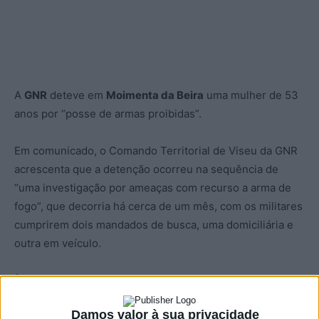
A
GNR
deteve em
Moimenta da Beira
uma mulher de 53
anos por “posse de armas proibidas”.
Em comunicado, o Comando Territorial de Viseu da GNR
acrescenta que a detenção ocorreu na sequência de
“uma investigação por ameaças com recurso a arma de
fogo”, que decorria há cerca de um mês, com os militares
cumprirem dois mandados de busca, uma domiciliária e
outra em veículo.
À detida, foram apreendidas “uma carabina, uma arma
elétrica (‘taser’), duas pistolas de ar comprimido, uma
Damos valor à sua privacidade
catana, 40 munições, um carregador e diversas munições