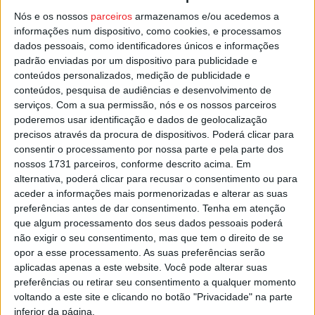
homem e a sua época”, “Emergência Médica – 112” e “Eça
Nós e os nossos
parceiros
armazenamos e/ou acedemos a
informações num dispositivo, como cookies, e processamos
de Queirós e o Realismo” e, nas oficinas, o destaque para
dados pessoais, como identificadores únicos e informações
a culinária, trabalhos em burel, cestaria, pastelaria e
padrão enviadas por um dispositivo para publicidade e
produção de mel e ainda instrumentos musicais.
conteúdos personalizados, medição de publicidade e
conteúdos, pesquisa de audiências e desenvolvimento de
serviços.
Com a sua permissão, nós e os nossos parceiros
Esta e outras notícias para ouvir na Estação Diária – 96.8
poderemos usar identificação e dados de geolocalização
FM ou em
www.968.fm
.
precisos através da procura de dispositivos. Poderá clicar para
consentir o processamento por nossa parte e pela parte dos
Pub
nossos 1731 parceiros, conforme descrito acima. Em
alternativa, poderá clicar para recusar o consentimento ou para
aceder a informações mais pormenorizadas e alterar as suas
preferências antes de dar consentimento.
Tenha em atenção
TAGS
Moimenta da Beira
que algum processamento dos seus dados pessoais poderá
não exigir o seu consentimento, mas que tem o direito de se
opor a esse processamento. As suas preferências serão
aplicadas apenas a este website. Você pode alterar suas
preferências ou retirar seu consentimento a qualquer momento
voltando a este site e clicando no botão "Privacidade" na parte
inferior da página.