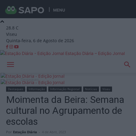
MENU
28.8
C
Viseu
Quinta-feira, 6 de Agosto de 2026
Estação Diária – Edição Jornal
Início
Destaques
Destaques
Informação
Informação Regional
Notícias
Viseu
Moimenta da Beira: Semana
cultural no Agrupamento de
escolas
Por
Estação Diária
-
4 de Abril, 2023