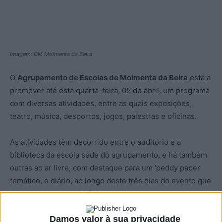
Imagem: CM Moimenta da Beira
O
Agrupamento de Escolas de Moimenta da Beira
está a
promover até esta quarta-feira, 05 de abril, um programa
com diversas atividades, entre as quais exposições,
teatro, música, desportos, jogos, palestras e oficinas.
As atividades têm decorrido entre o auditório e a
biblioteca da escola sede do agrupamento, e há também
outras ao ar livre, com destaque para um ‘peddy paper’
temático, e diário, ao longo deste três dias do evento que
começou na segunda-feira.
Damos valor à sua privacidade
Nas palestras, abordados temas como “D. João V – O