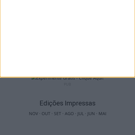
Viseu: APCVD vai instalar nova sede no
Centro Histórico após investimento...
6 de Agosto, 2026
PUB
Edições Impressas
NOV
·
OUT
·
SET
·
AGO
·
JUL
·
JUN
·
MAI