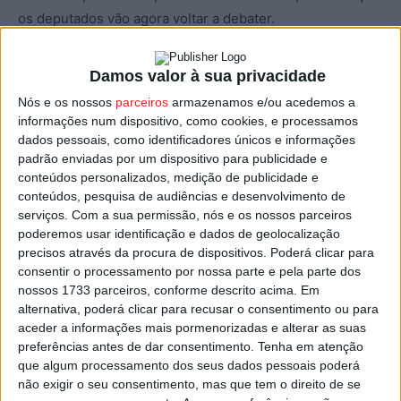
os deputados vão agora voltar a debater.
No distrito de Viseu há pedidos da atual
União de
Damos valor à sua privacidade
Freguesias de Carvalhal Redondo e Aguieira
e da de
Nós e os nossos
parceiros
armazenamos e/ou acedemos a
Santar e Moreira
, ambas no concelho de
Nelas
, em
informações num dispositivo, como cookies, e processamos
Sátão
da
União de Freguesias de Romãs, Decermilo e
dados pessoais, como identificadores únicos e informações
Vila Longa
, em
Tarouca
das uniões de freguesias de
padrão enviadas por um dispositivo para publicidade e
conteúdos personalizados, medição de publicidade e
Gouviães e Ucanha
e de
Dálvares e Tarouca
, em
conteúdos, pesquisa de audiências e desenvolvimento de
Tondela
há o pedido de três uniões de freguesias, casos
serviços.
Com a sua permissão, nós e os nossos parceiros
de
Barreiro de Besteiros e Tourigo
,
Vilar de Besteiros e
poderemos usar identificação e dados de geolocalização
Mosteiro de Fráguas
e de
São Miguel do Outeiro e
precisos através da procura de dispositivos. Poderá clicar para
consentir o processamento por nossa parte e pela parte dos
Sabugosa
, em
Viseu
o da
União de Freguesias de Boa
nossos 1733 parceiros, conforme descrito acima. Em
Aldeia, Farminhão e Torredeita
, e em
Vouzela
querem a
alternativa, poderá clicar para recusar o consentimento ou para
desagregação a
União de Freguesias de Cambra e
aceder a informações mais pormenorizadas e alterar as suas
Carvalhal de Vermilhas
,
Vouzela e Paços de Vilharigues
preferências antes de dar consentimento.
Tenha em atenção
que algum processamento dos seus dados pessoais poderá
e
Fataunços e Figueiredo das Donas
.
não exigir o seu consentimento, mas que tem o direito de se