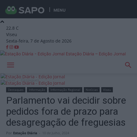
MENU
22.8
C
Viseu
Sexta-feira, 7 de Agosto de 2026
Estação Diária – Edição Jornal
Início
Destaques
Destaques
Informação
Informação Regional
Notícias
Viseu
Parlamento vai decidir sobre
pedidos fora de prazo para
desagregação de freguesias
Por
Estação Diária
-
10 de Julho, 2024