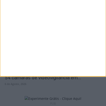
Tondela: Exposição de Fórmula 1 no Museu
do Caramulo ultrapassa os...
6 de Agosto, 2026
Viseu: Câmara aprova projeto para instalar
54 câmaras de videovigilância em...
6 de Agosto, 2026
PUB