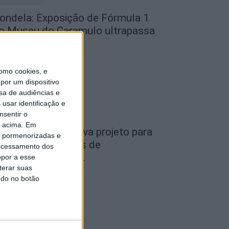
ondela: Exposição de Fórmula 1
o Museu do Caramulo ultrapassa
s...
de Agosto, 2026
omo cookies, e
por um dispositivo
sa de audiências e
usar identificação e
nsentir o
o acima. Em
iseu: Câmara aprova projeto para
is pormenorizadas e
nstalar 54 câmaras de
ocessamento dos
ideovigilância em...
opor a esse
terar suas
de Agosto, 2026
ndo no botão