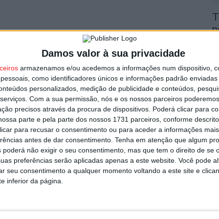
T
n
utor
o
Damos valor à sua privacidade
6 
ceiros
armazenamos e/ou acedemos a informações num dispositivo, c
essoais, como identificadores únicos e informações padrão enviadas 
conteúdos personalizados, medição de publicidade e conteúdos, pesqui
serviços.
Com a sua permissão, nós e os nossos parceiros poderemos 
ção precisos através da procura de dispositivos. Poderá clicar para co
ossa parte e pela parte dos nossos 1731 parceiros, conforme descrit
V
 clicar para recusar o consentimento ou para aceder a informações ma
i
erências antes de dar consentimento.
Tenha em atenção que algum pr
s por suspeita de terem ateado cinco
v
 poderá não exigir o seu consentimento, mas que tem o direito de se 
uas preferências serão aplicadas apenas a este website. Você pode al
6 
rar seu consentimento a qualquer momento voltando a este site e clica
e inferior da página.