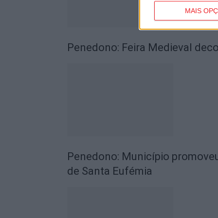
MAIS OP
Penedono: Feira Medieval dec
Penedono: Município promoveu 
de Santa Eufémia