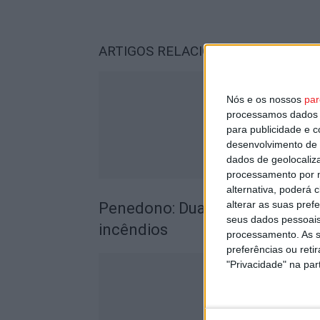
ARTIGOS RELACIONADOS
Mais do a
Nós e os nossos
par
processamos dados p
para publicidade e 
desenvolvimento de 
dados de geolocaliza
processamento por n
alternativa, poderá
alterar as suas pref
Penedono: Duas pessoas detida
seus dados pessoais
incêndios
processamento. As s
preferências ou reti
"Privacidade" na part