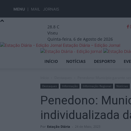
MENU
MAIL
JORNAIS
28.8
C
Viseu
Quinta-feira, 6 de Agosto de 2026
Estação Diária – Edição Jornal
INÍCIO
NOTÍCIAS
DESPORTO
EV
Início
Destaques
Penedono: Município garante ser
Destaques
Informação
Informação Regional
Notícias
Penedono: Munic
individualizada 
Por
Estação Diária
-
24 de Maio, 2023