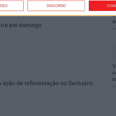
ÇÕES
DISCORDO
CON
V
3
e
orre até domingo
6 
V
s
i
ação de reflorestação no Santuário
6 