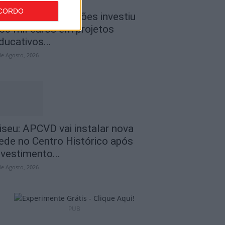
CORDO
iseu: CIM Dão Lafões investiu
50 mil euros em projetos
ducativos...
de Agosto, 2026
iseu: APCVD vai instalar nova
ede no Centro Histórico após
nvestimento...
de Agosto, 2026
PUB