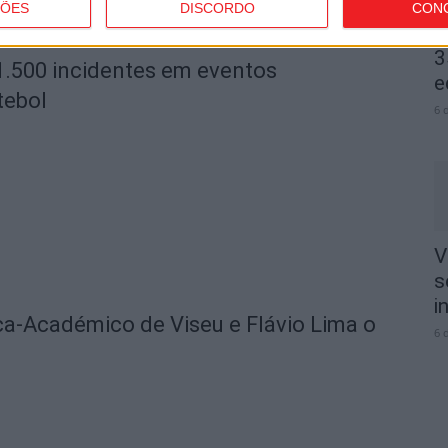
ÇÕES
DISCORDO
CON
V
3
1.500 incidentes em eventos
e
tebol
6 
V
s
i
ica-Académico de Viseu e Flávio Lima o
6 