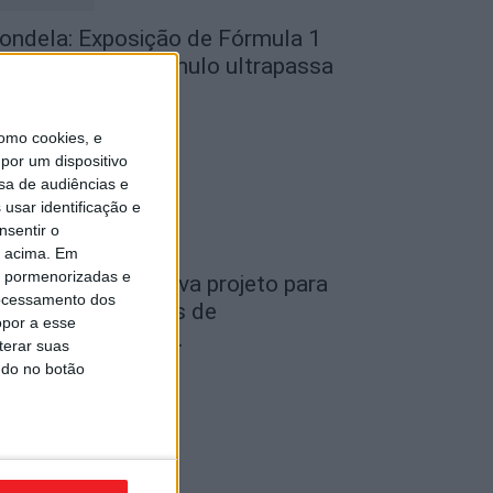
ondela: Exposição de Fórmula 1
o Museu do Caramulo ultrapassa
s...
de Agosto, 2026
omo cookies, e
por um dispositivo
sa de audiências e
usar identificação e
nsentir o
o acima. Em
is pormenorizadas e
iseu: Câmara aprova projeto para
ocessamento dos
nstalar 54 câmaras de
opor a esse
ideovigilância em...
terar suas
ndo no botão
de Agosto, 2026