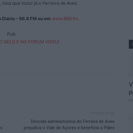
lista que inclui já o Ferreira de Aves.
o Diária – 96.8 FM ou em
www.968.fm
.
Pub
V
p
6 
Próximo artigo
Descida administrativa do Ferreira de Aves
as
prejudica o Vale de Açores e beneficia o Piães