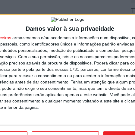
T
n
utor
o
Damos valor à sua privacidade
6 
ceiros
armazenamos e/ou acedemos a informações num dispositivo, c
essoais, como identificadores únicos e informações padrão enviadas 
conteúdos personalizados, medição de publicidade e conteúdos, pesqui
serviços.
Com a sua permissão, nós e os nossos parceiros poderemos 
ção precisos através da procura de dispositivos. Poderá clicar para co
ossa parte e pela parte dos nossos 1731 parceiros, conforme descrit
 clicar para recusar o consentimento ou para aceder a informações ma
V
erências antes de dar consentimento.
Tenha em atenção que algum pr
i
icializou contratação de Andro Babić
 poderá não exigir o seu consentimento, mas que tem o direito de se 
v
uas preferências serão aplicadas apenas a este website. Você pode al
rar seu consentimento a qualquer momento voltando a este site e clica
6 
e inferior da página.