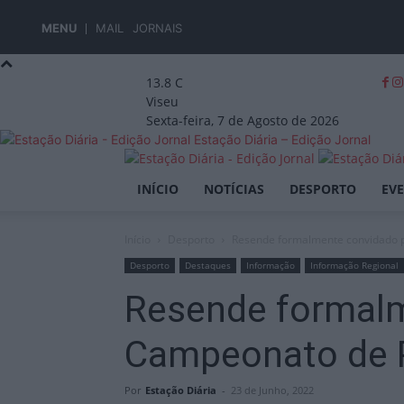
MENU
MAIL
JORNAIS
13.8
C
Viseu
Sexta-feira, 7 de Agosto de 2026
Estação Diária – Edição Jornal
INÍCIO
NOTÍCIAS
DESPORTO
EV
Início
Desporto
Resende formalmente convidado p
Desporto
Destaques
Informação
Informação Regional
Resende formalm
Campeonato de 
Por
Estação Diária
-
23 de Junho, 2022