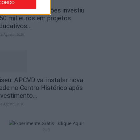
CORDO
iseu: CIM Dão Lafões investiu
50 mil euros em projetos
ducativos...
de Agosto, 2026
iseu: APCVD vai instalar nova
ede no Centro Histórico após
nvestimento...
de Agosto, 2026
PUB