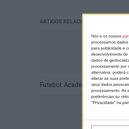
ARTIGOS RELACIONADOS
Mais do a
Nós e os nossos
par
processamos dados p
para publicidade e 
desenvolvimento de 
dados de geolocaliza
processamento por n
alternativa, poderá
alterar as suas pref
Futebol: Académico de Viseu of
seus dados pessoais
processamento. As s
preferências ou reti
"Privacidade" na part