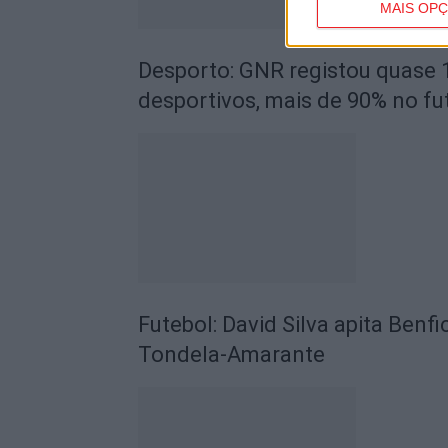
MAIS OP
Desporto: GNR registou quase 
desportivos, mais de 90% no fu
Futebol: David Silva apita Benf
Tondela-Amarante