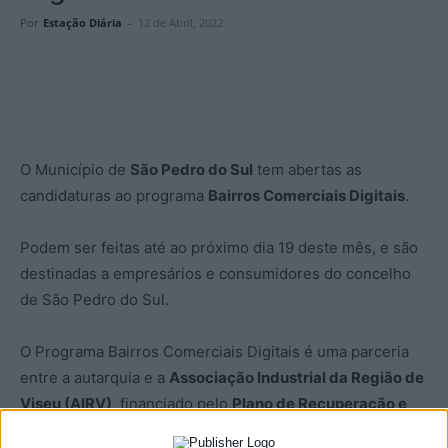
Por
Estação Diária
-
12 de Abril, 2022
O Município de
São Pedro do Sul
tem abertas as
candidaturas ao programa
Bairros Comerciais Digitais
.
Podem ser feitas até ao próximo dia 19 deste mês, e são
destinadas a empresários e consumidores do concelho
de São Pedro do Sul.
O Programa Bairros Comerciais Digitais é uma parceria
entre a autarquia e a
Associação Industrial da Região de
Viseu (AIRV)
, financiado pelo
Plano de Recuperação e
Resiliência (PRR)
, com o objetivo de qualificar e