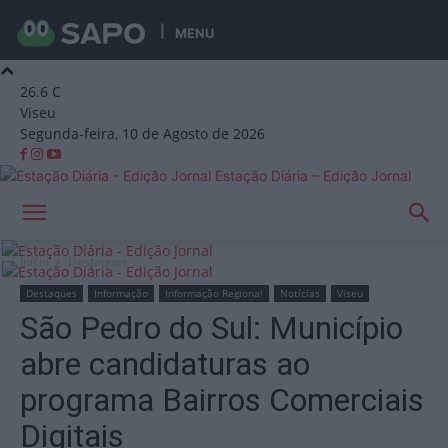
MENU
26.6
C
Viseu
Segunda-feira, 10 de Agosto de 2026
Estação Diária – Edição Jornal
Início
Destaques
Destaques
Informação
Informação Regional
Notícias
Viseu
São Pedro do Sul: Município
abre candidaturas ao
programa Bairros Comerciais
Digitais