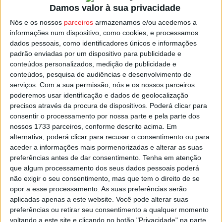
revitalizar o comércio tradicional, com a introdução de
Damos valor à sua privacidade
tecnologias e apoiando investimentos que aproximem os
Nós e os nossos
parceiros
armazenamos e/ou acedemos a
cidadãos às novas áreas tecnológicas, que permita o
informações num dispositivo, como cookies, e processamos
estudo de hábitos de consumo.
dados pessoais, como identificadores únicos e informações
padrão enviadas por um dispositivo para publicidade e
conteúdos personalizados, medição de publicidade e
O Município garante toda a confidencialidade dos dados
conteúdos, pesquisa de audiências e desenvolvimento de
dos candidatos.
serviços.
Com a sua permissão, nós e os nossos parceiros
poderemos usar identificação e dados de geolocalização
precisos através da procura de dispositivos. Poderá clicar para
Esta e outras notícias para ouvir na Estação Diária – 96.8
consentir o processamento por nossa parte e pela parte dos
FM ou em
www.968.fm
nossos 1733 parceiros, conforme descrito acima. Em
alternativa, poderá clicar para recusar o consentimento ou para
Pub
aceder a informações mais pormenorizadas e alterar as suas
preferências antes de dar consentimento.
Tenha em atenção
que algum processamento dos seus dados pessoais poderá
não exigir o seu consentimento, mas que tem o direito de se
TAGS
São Pedro do Sul
opor a esse processamento. As suas preferências serão
aplicadas apenas a este website. Você pode alterar suas
preferências ou retirar seu consentimento a qualquer momento
voltando a este site e clicando no botão "Privacidade" na parte