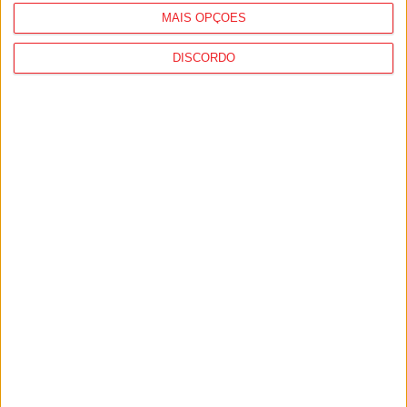
MAIS OPÇÕES
DISCORDO
São Pedro do Sul: Rali Cidade Termal
com novidades em 2026