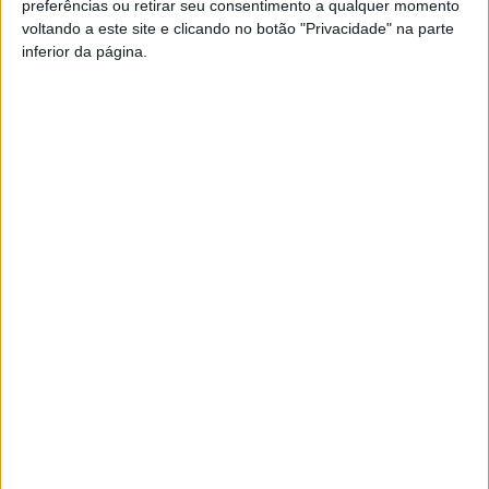
preferências ou retirar seu consentimento a qualquer momento
FM ou em
www.968.fm
.
voltando a este site e clicando no botão "Privacidade" na parte
inferior da página.
Pub
TAGS
São Pedro do Sul
Termalismo
Termas São Pedro do Sul
Artigo anterior
Próximo artigo
Viseu: Politécnico associou-
Futsal: Internacional
se à Green Week
português é o primeiro
reforço do Viseu 2001