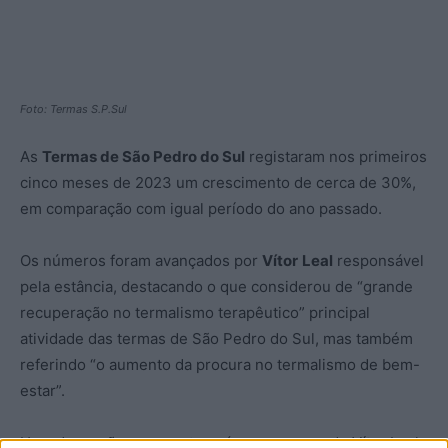
Foto: Termas S.P.Sul
As
Termas de São Pedro do Sul
registaram nos primeiros
cinco meses de 2023 um crescimento de cerca de 30%,
em comparação com igual período do ano passado.
Os números foram avançados por
Vítor
Leal
responsável
pela estância, destacando o que considerou de “grande
recuperação no termalismo terapêutico” principal
atividade das termas de São Pedro do Sul, mas também
referindo “o aumento da procura no termalismo de bem-
estar”.
Uma das razões para estes números, segundo Vítor Leal,