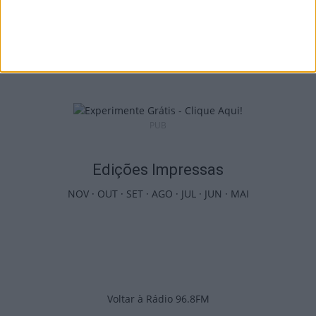
Viseu: APCVD vai instalar nova sede no
Centro Histórico após investimento...
6 de Agosto, 2026
PUB
Edições Impressas
NOV
·
OUT
·
SET
·
AGO
·
JUL
·
JUN
·
MAI
Voltar à Rádio 96.8FM