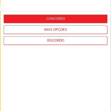
São Pedro do Sul: Rali Cidade Termal
com novidades em 2026
CONCORDO
MAIS OPÇÕES
DISCORDO
Andebol Feminino: Academia de São
Pedro do Sul vai começar Fase Final com
jogo em Braga