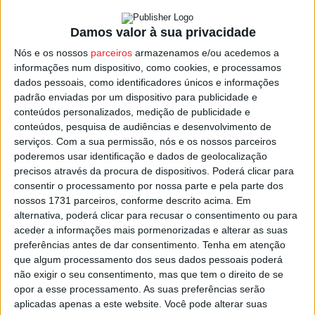
“tem a ver com a descoberta do turismo no interior e o
Damos valor à sua privacidade
consecutivo aumento de turistas que o interior registou,
em que as pessoas procuram novas experiências”,
Nós e os nossos
parceiros
armazenamos e/ou acedemos a
informações num dispositivo, como cookies, e processamos
justificou.
dados pessoais, como identificadores únicos e informações
padrão enviadas por um dispositivo para publicidade e
Com o projeto que as Termas de São Pedro do Sul têm,
conteúdos personalizados, medição de publicidade e
de requalificação quase total do Balneário Rainha D.
conteúdos, pesquisa de audiências e desenvolvimento de
serviços.
Com a sua permissão, nós e os nossos parceiros
Amélia, num investimento de quatro milhões de euros, a
poderemos usar identificação e dados de geolocalização
expectativa é que aumente o número de termalistas ao
precisos através da procura de dispositivos. Poderá clicar para
longo do ano, com uma diminuição da sazonalidade que
consentir o processamento por nossa parte e pela parte dos
costuma ser marcante nesta atividade.
nossos 1731 parceiros, conforme descrito acima. Em
alternativa, poderá clicar para recusar o consentimento ou para
aceder a informações mais pormenorizadas e alterar as suas
Nas Termas de São Pedro do Sul trabalham 155 pessoas,
preferências antes de dar consentimento.
Tenha em atenção
mas a expetativa é que esse número, na época alta,
que algum processamento dos seus dados pessoais poderá
aumente para 200.
não exigir o seu consentimento, mas que tem o direito de se
opor a esse processamento. As suas preferências serão
aplicadas apenas a este website. Você pode alterar suas
Esta e outras notícias para ouvir na Estação Diária – 96.8