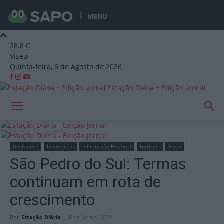
MENU
28.8
C
Viseu
Quinta-feira, 6 de Agosto de 2026
Estação Diária – Edição Jornal
Início
Destaques
Destaques
Informação
Informação Regional
Notícias
Viseu
São Pedro do Sul: Termas
continuam em rota de
crescimento
Por
Estação Diária
-
6 de Junho, 2023