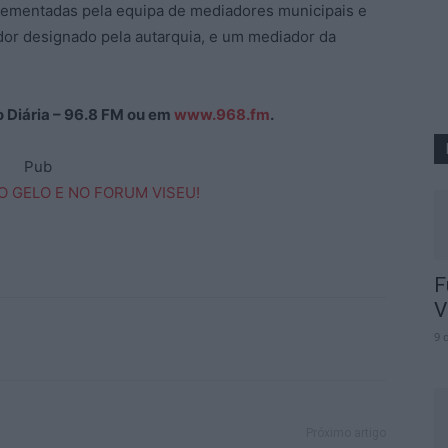
plementadas pela equipa de mediadores municipais e
ador designado pela autarquia, e um mediador da
ão Diária – 96.8 FM ou em
www.968.fm
.
Pub
F
V
9 
Próximo artigo