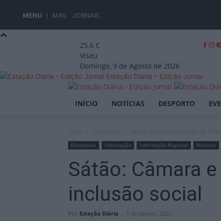
MENU
MAIL
JORNAIS
25.6
C
Viseu
Domingo, 9 de Agosto de 2026
Estação Diária – Edição Jornal
INÍCIO
NOTÍCIAS
DESPORTO
EV
Início
Destaques
Sátão: Câmara e Cáritas de Miom
Destaques
Informação
Informação Regional
Notícias
Sátão: Câmara e
inclusão social
Por
Estação Diária
-
5 de Janeiro, 2022