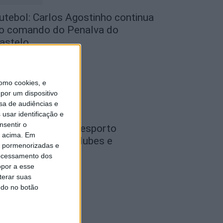
utebol: Carlos Agostinho continua
o comando do Penalva do
astelo
de Agosto, 2026
omo cookies, e
por um dispositivo
sa de audiências e
usar identificação e
nsentir o
ondela: Gala do Desporto
o acima. Em
istingue atletas, clubes e
is pormenorizadas e
irigentes a 26...
ocessamento dos
opor a esse
de Agosto, 2026
terar suas
ndo no botão