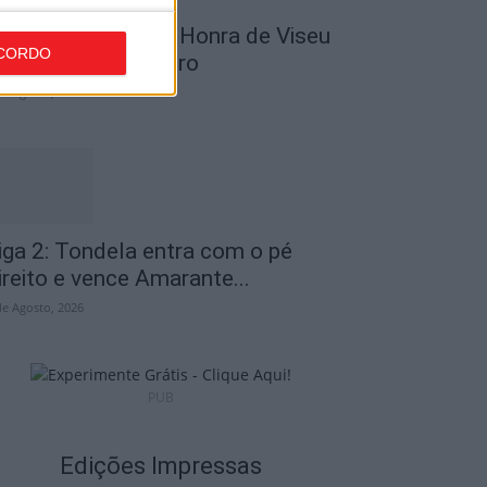
utebol: Divisão de Honra de Viseu
CORDO
rranca em setembro
de Agosto, 2026
iga 2: Tondela entra com o pé
ireito e vence Amarante...
de Agosto, 2026
PUB
Edições Impressas