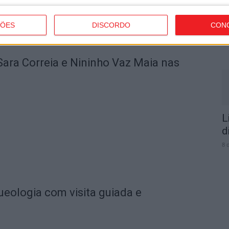
F
ÇÕES
DISCORDO
CON
a
9 
Sara Correia e Nininho Vaz Maia nas
L
d
8 
ueologia com visita guiada e