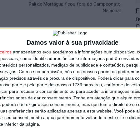
Rali de Mortágua ficou fora do Campeonato
F
Nacional
n
C
9 
utor
Damos valor à sua privacidade
ceiros
armazenamos e/ou acedemos a informações num dispositivo, c
essoais, como identificadores únicos e informações padrão enviadas 
conteúdos personalizados, medição de publicidade e conteúdos, pesqui
serviços.
Com a sua permissão, nós e os nossos parceiros poderemos 
ção precisos através da procura de dispositivos. Poderá clicar para co
T
ossa parte e pela parte dos nossos 1733 parceiros, conforme descrit
d
 clicar para recusar o consentimento ou para aceder a informações ma
d
erências antes de dar consentimento.
Tenha em atenção que algum pr
 poderá não exigir o seu consentimento, mas que tem o direito de se 
9 
 Passeio Sénior ao Minho
uas preferências serão aplicadas apenas a este website. Você pode al
rar seu consentimento a qualquer momento voltando a este site e clica
e inferior da página.