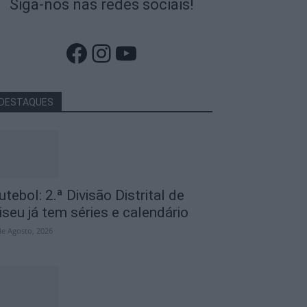
Siga-nos nas redes sociais!
Facebook
Instagram
YouTube
DESTAQUES
utebol: 2.ª Divisão Distrital de
iseu já tem séries e calendário
de Agosto, 2026