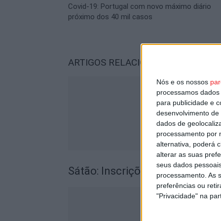
Covid-19: Portugal com novo máximo diário
próximo dos 40 mil casos
ARTIGOS RELACIONADOS
Mais do a
Nós e os nossos
par
processamos dados p
para publicidade e 
desenvolvimento de 
dados de geolocaliza
processamento por n
alternativa, poderá
alterar as suas pref
seus dados pessoais
Sátão: Inscrições abertas para
processamento. As s
preferências ou reti
"Privacidade" na part