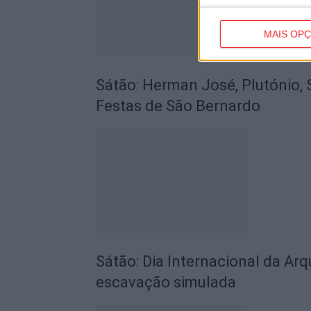
MAIS OP
Sátão: Herman José, Plutónio, 
Festas de São Bernardo
Sátão: Dia Internacional da Arq
escavação simulada