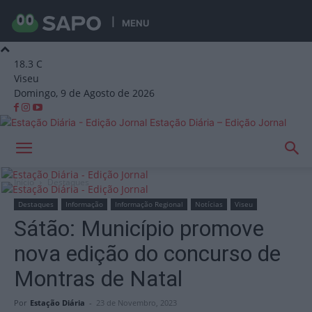
MENU
18.3
C
Viseu
Domingo, 9 de Agosto de 2026
Estação Diária – Edição Jornal
Início
Destaques
Destaques
Informação
Informação Regional
Notícias
Viseu
Sátão: Município promove
nova edição do concurso de
Montras de Natal
Por
Estação Diária
-
23 de Novembro, 2023