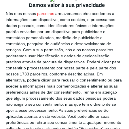
Damos valor à sua privacidade
novembro, através do preenchimento do formulário
disponível no site da autarquia de Sátão e depois enviado
Nós e os nossos
parceiros
armazenamos e/ou acedemos a
informações num dispositivo, como cookies, e processamos
por email para concurso.cultura@cm.satao.pt com o
dados pessoais, como identificadores únicos e informações
assunto “Inscrição – Montras de Natal”, ou entregue
padrão enviadas por um dispositivo para publicidade e
diretamente no Gabinete de Atendimento ao Munícipe.
conteúdos personalizados, medição de publicidade e
conteúdos, pesquisa de audiências e desenvolvimento de
serviços.
Com a sua permissão, nós e os nossos parceiros
Haverá prémio monetários para as consideradas três
poderemos usar identificação e dados de geolocalização
melhores decorações de montra de Natal,
precisos através da procura de dispositivos. Poderá clicar para
respetivamente nos valores de 150, 75 e 50 euros.
consentir o processamento por nossa parte e pela parte dos
nossos 1733 parceiros, conforme descrito acima. Em
alternativa, poderá clicar para recusar o consentimento ou para
Esta e outras notícias para ouvir na Estação Diária – 96.8
aceder a informações mais pormenorizadas e alterar as suas
FM ou em
www.968.fm
.
preferências antes de dar consentimento.
Tenha em atenção
que algum processamento dos seus dados pessoais poderá
Pub
não exigir o seu consentimento, mas que tem o direito de se
opor a esse processamento. As suas preferências serão
aplicadas apenas a este website. Você pode alterar suas
preferências ou retirar seu consentimento a qualquer momento
TAGS
Montras de Natal
Natal 2023
Sátão
voltando a este site e clicando no botão "Privacidade" na parte