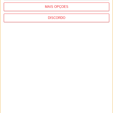
MAIS OPÇÕES
DISCORDO
Viseu: Cinco escolas do distrito
distinguidas na RedEscolas
AntiCorrupção