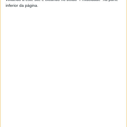
inferior da página.
Artigo anterior
Próximo artigo
Lamego: Mais de três
Mangualde: Biblioteca
centenas de atletas este fim-
Municipal já recebeu cerca de
de-semana no Lamecum Trail
30 visitantes
ARTIGOS RELACIONADOS
Mais do autor