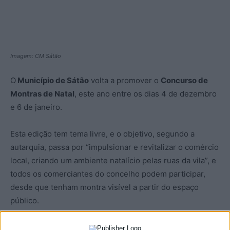
Imagem: CM Sátão
O
Município de Sátão
volta a promover o
Concurso de
Montras de Natal
, este ano entre os dias 4 de dezembro
e 6 de janeiro.
Esta edição tem tema livre, e o objetivo, segundo a
autarquia, passa por “impulsionar e revitalizar o comércio
local, criando um ambiente natalício pelas ruas da vila”, e
todos os comerciantes do concelho podem participar,
desde que tenham montra visível a partir do espaço
público.
As candidaturas devem ser feitas até ao dia 30 de