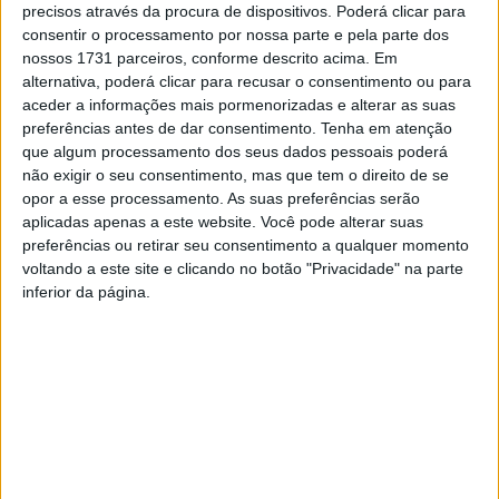
precisos através da procura de dispositivos. Poderá clicar para
Paivense, 9
consentir o processamento por nossa parte e pela parte dos
Desportivo Parada, 9
nossos 1731 parceiros, conforme descrito acima. Em
alternativa, poderá clicar para recusar o consentimento ou para
Nespereira, 6
aceder a informações mais pormenorizadas e alterar as suas
preferências antes de dar consentimento.
Tenha em atenção
que algum processamento dos seus dados pessoais poderá
Grupo Centro
não exigir o seu consentimento, mas que tem o direito de se
opor a esse processamento. As suas preferências serão
Penalva do Castelo 1 – Oliveira de Frades 1
aplicadas apenas a este website. Você pode alterar suas
preferências ou retirar seu consentimento a qualquer momento
Sampedrense 3 – Roriz 0
voltando a este site e clicando no botão "Privacidade" na parte
inferior da página.
Campia 1 – Lusitano de Vildemoinhos 7
Sátão 1 – Carvalhais 0
Classificação:
Lusitano de Vildemoinhos
, 26
Sátão
, 26