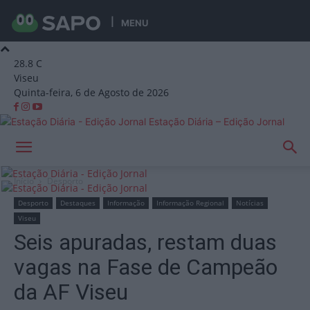
MENU
28.8
C
Viseu
Quinta-feira, 6 de Agosto de 2026
Estação Diária – Edição Jornal
Início
Desporto
Desporto
Destaques
Informação
Informação Regional
Notícias
Viseu
Seis apuradas, restam duas
vagas na Fase de Campeão
da AF Viseu