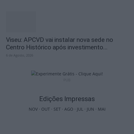
Viseu: APCVD vai instalar nova sede no
Centro Histórico após investimento...
6 de Agosto, 2026
PUB
Edições Impressas
NOV
·
OUT
·
SET
·
AGO
·
JUL
·
JUN
·
MAI