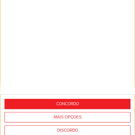
Desporto: GNR registou quase 1.500
incidentes em eventos desportivos, mais
de 90% no futebol
CONCORDO
MAIS OPÇÕES
DISCORDO