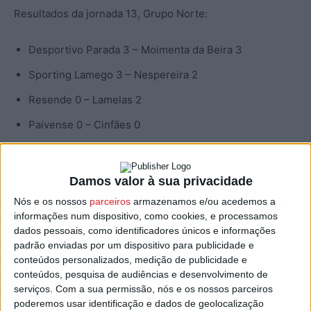
Resultados da jornada 13, Grupo Norte:
Desportivo Parada 3 – Moimenta da Beira 3
Sporting Lamego 3 – Nespereira 2
Resende 0 – Lamelas 2
Paivense 0 – Cinfães 0
Classificação:
Damos valor à sua privacidade
Resende
, 29 pontos
Nós e os nossos
parceiros
armazenamos e/ou acedemos a
informações num dispositivo, como cookies, e processamos
Lamelas
, 28
dados pessoais, como identificadores únicos e informações
padrão enviadas por um dispositivo para publicidade e
Cinfães, 23
conteúdos personalizados, medição de publicidade e
Moimenta da Beira, 21
conteúdos, pesquisa de audiências e desenvolvimento de
serviços.
Com a sua permissão, nós e os nossos parceiros
Sporting de Lamego, 20
poderemos usar identificação e dados de geolocalização