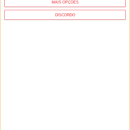
MAIS OPÇÕES
Estação Diária
-
28 de Outubro, 2022
DISCORDO
4
5
6