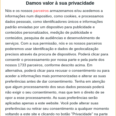
Damos valor à sua privacidade
Nós e os nossos
parceiros
armazenamos e/ou acedemos a
informações num dispositivo, como cookies, e processamos
dados pessoais, como identificadores únicos e informações
padrão enviadas por um dispositivo para publicidade e
conteúdos personalizados, medição de publicidade e
conteúdos, pesquisa de audiências e desenvolvimento de
serviços.
Com a sua permissão, nós e os nossos parceiros
poderemos usar identificação e dados de geolocalização
São Pedro do Sul: 11.ª Termas Andebol Cup
precisos através da procura de dispositivos. Poderá clicar para
vai contar com...
consentir o processamento por nossa parte e pela parte dos
Estação Diária
-
5 de Abril, 2023
nossos 1733 parceiros, conforme descrito acima. Em
alternativa, poderá clicar para recusar o consentimento ou para
aceder a informações mais pormenorizadas e alterar as suas
preferências antes de dar consentimento.
Tenha em atenção
que algum processamento dos seus dados pessoais poderá
não exigir o seu consentimento, mas que tem o direito de se
opor a esse processamento. As suas preferências serão
aplicadas apenas a este website. Você pode alterar suas
preferências ou retirar seu consentimento a qualquer momento
voltando a este site e clicando no botão "Privacidade" na parte