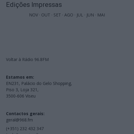
Edições Impressas
NOV
·
OUT
·
SET
·
AGO
·
JUL
·
JUN
·
MAI
Voltar à Rádio 96.8FM
Estamos em:
EN231, Palácio do Gelo Shopping,
Piso 3, Loja 321,
3500-606 Viseu
Contactos gerais:
geral@968.fm
(+351) 232 432 347