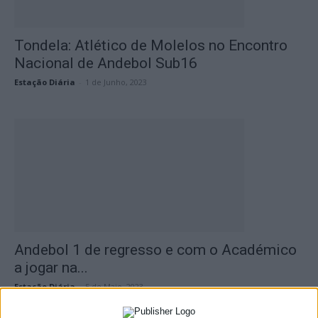
Tondela: Atlético de Molelos no Encontro
Nacional de Andebol Sub16
Estação Diária
-
1 de Junho, 2023
Andebol 1 de regresso e com o Académico
a jogar na...
Estação Diária
-
5 de Maio, 2023