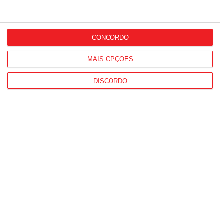
DESTAQUES
CONCORDO
MAIS OPÇÕES
Liga 2: Tondela entra com o pé direito e
DISCORDO
vence Amarante...
8 de Agosto, 2026
Futebol: Ligas profissionais com novas
regras para a temporada 2026/27
8 de Agosto, 2026