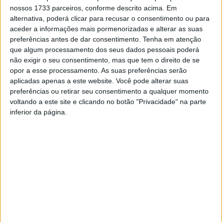
nossos 1733 parceiros, conforme descrito acima. Em
alternativa, poderá clicar para recusar o consentimento ou para
aceder a informações mais pormenorizadas e alterar as suas
preferências antes de dar consentimento.
Tenha em atenção
que algum processamento dos seus dados pessoais poderá
não exigir o seu consentimento, mas que tem o direito de se
opor a esse processamento. As suas preferências serão
aplicadas apenas a este website. Você pode alterar suas
preferências ou retirar seu consentimento a qualquer momento
Armamar: Concelho vai integrar a Grande
voltando a este site e clicando no botão "Privacidade" na parte
Rota dos Vinhos da Europa
inferior da página.
Estação Diária
-
14 de Março, 2023