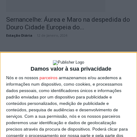
Sernancelhe: Áurea e Maro na despedida do
Douro Cidade Europeia do...
Estação Diária
-
12 de Janeiro, 2024
Damos valor à sua privacidade
Nós e os nossos
parceiros
armazenamos e/ou acedemos a
informações num dispositivo, como cookies, e processamos
dados pessoais, como identificadores únicos e informações
padrão enviadas por um dispositivo para publicidade e
conteúdos personalizados, medição de publicidade e
Sernancelhe: Gala assinala despedida do
conteúdos, pesquisa de audiências e desenvolvimento de
Douro Cidade Europeia do Vinho
serviços.
Com a sua permissão, nós e os nossos parceiros
poderemos usar identificação e dados de geolocalização
Estação Diária
-
10 de Janeiro, 2024
precisos através da procura de dispositivos. Poderá clicar para
consentir o processamento por nossa parte e pela parte dos