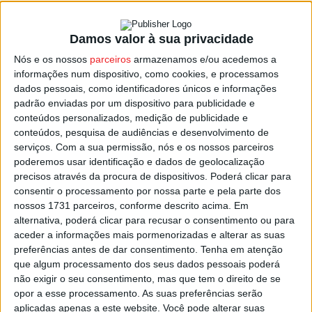
Damos valor à sua privacidade
IPV promove colóquio sobre línguas
Nós e os nossos
parceiros
armazenamos e/ou acedemos a
estrangeiras, ensino superior e tecnologias
informações num dispositivo, como cookies, e processamos
Estação Diária
-
23 de Janeiro, 2024
dados pessoais, como identificadores únicos e informações
padrão enviadas por um dispositivo para publicidade e
conteúdos personalizados, medição de publicidade e
conteúdos, pesquisa de audiências e desenvolvimento de
serviços.
Com a sua permissão, nós e os nossos parceiros
poderemos usar identificação e dados de geolocalização
precisos através da procura de dispositivos. Poderá clicar para
consentir o processamento por nossa parte e pela parte dos
nossos 1731 parceiros, conforme descrito acima. Em
alternativa, poderá clicar para recusar o consentimento ou para
aceder a informações mais pormenorizadas e alterar as suas
preferências antes de dar consentimento.
Tenha em atenção
que algum processamento dos seus dados pessoais poderá
não exigir o seu consentimento, mas que tem o direito de se
opor a esse processamento. As suas preferências serão
aplicadas apenas a este website. Você pode alterar suas