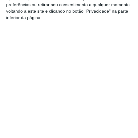
preferências ou retirar seu consentimento a qualquer momento
PUB
voltando a este site e clicando no botão "Privacidade" na parte
inferior da página.
Siga-nos nas redes sociais!
Facebook
Instagram
YouTube
DESTAQUES
Viseu: CIM Dão Lafões investiu 350 mil
euros em projetos educativos...
6 de Agosto, 2026