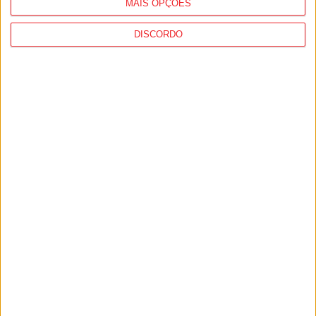
MAIS OPÇÕES
DISCORDO
Futebol: Académico de Viseu oficializou
contratação de Andro Babić
6 de Agosto, 2026
Penalva do Castelo: Festa do Vinho Dão
regressa a 23 de...
6 de Agosto, 2026
PUB