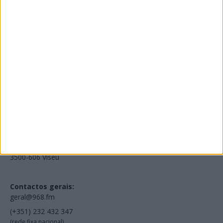
Edições Impressas
NOV
·
OUT
·
SET
·
AGO
·
JUL
·
JUN
·
MAI
Voltar à Rádio 96.8FM
Estamos em:
EN231, Palácio do Gelo Shopping,
Piso 3, Loja 321,
3500-606 Viseu
Contactos gerais:
geral@968.fm
(+351) 232 432 347
(rede fixa nacional)