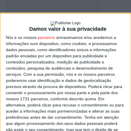
Viseu: ‘Wanted’ regressa com novidades às
escolas da região Viseu Dão...
Damos valor à sua privacidade
Estação Diária
-
12 de Janeiro, 2025
Nós e os nossos
parceiros
armazenamos e/ou acedemos a
informações num dispositivo, como cookies, e processamos
dados pessoais, como identificadores únicos e informações
padrão enviadas por um dispositivo para publicidade e
conteúdos personalizados, medição de publicidade e
conteúdos, pesquisa de audiências e desenvolvimento de
serviços.
Com a sua permissão, nós e os nossos parceiros
poderemos usar identificação e dados de geolocalização
precisos através da procura de dispositivos. Poderá clicar para
consentir o processamento por nossa parte e pela parte dos
nossos 1731 parceiros, conforme descrito acima. Em
CIM Viseu Dão Lafões arrancou com nova
alternativa, poderá clicar para recusar o consentimento ou para
edição das Conferências Teen...
aceder a informações mais pormenorizadas e alterar as suas
preferências antes de dar consentimento.
Tenha em atenção
Estação Diária
-
3 de Março, 2024
que algum processamento dos seus dados pessoais poderá
não exigir o seu consentimento, mas que tem o direito de se