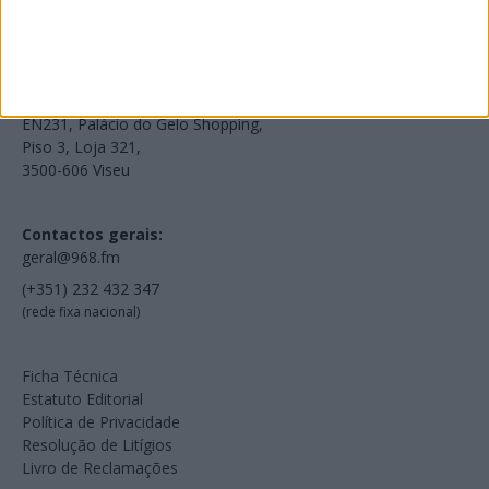
Voltar à Rádio 96.8FM
Estamos em:
EN231, Palácio do Gelo Shopping,
Piso 3, Loja 321,
3500-606 Viseu
Contactos gerais:
geral@968.fm
(+351) 232 432 347
(rede fixa nacional)
Ficha Técnica
Estatuto Editorial
Política de Privacidade
Resolução de Litígios
Livro de Reclamações