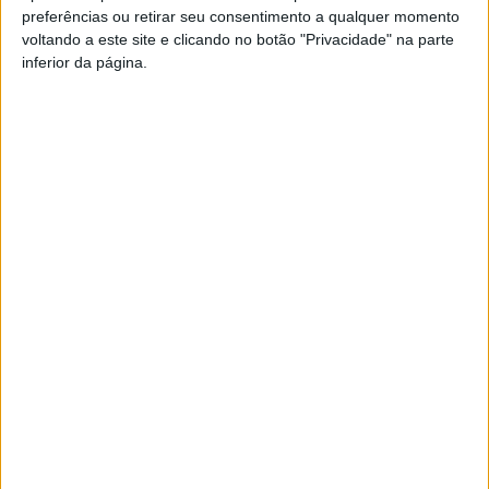
preferências ou retirar seu consentimento a qualquer momento
PUB
voltando a este site e clicando no botão "Privacidade" na parte
inferior da página.
Siga-nos nas redes sociais!
Facebook
Instagram
YouTube
DESTAQUES
Viseu: Concurso nacional de argumentos
para curtas abre candidaturas com prémio...
6 de Agosto, 2026