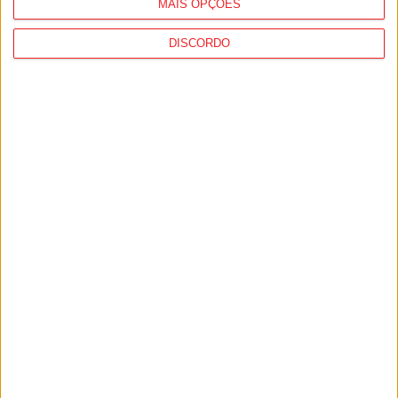
MAIS OPÇÕES
DISCORDO
Nelas: Feira do Vinho do Dão regressa em
setembro com Rui...
5 de Agosto, 2026
Futebol: David Silva apita Benfica-
Académico de Viseu e Flávio Lima o...
5 de Agosto, 2026
PUB