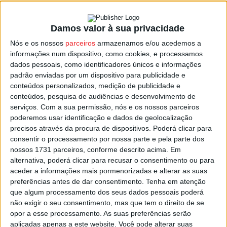
Damos valor à sua privacidade
Lamego: ‘Ler em Cãopanhia’ é proposta para
Nós e os nossos
parceiros
armazenamos e/ou acedemos a
as crianças do concelho
informações num dispositivo, como cookies, e processamos
Estação Diária
-
18 de Abril, 2022
dados pessoais, como identificadores únicos e informações
padrão enviadas por um dispositivo para publicidade e
conteúdos personalizados, medição de publicidade e
conteúdos, pesquisa de audiências e desenvolvimento de
serviços.
Com a sua permissão, nós e os nossos parceiros
poderemos usar identificação e dados de geolocalização
precisos através da procura de dispositivos. Poderá clicar para
consentir o processamento por nossa parte e pela parte dos
nossos 1731 parceiros, conforme descrito acima. Em
alternativa, poderá clicar para recusar o consentimento ou para
aceder a informações mais pormenorizadas e alterar as suas
preferências antes de dar consentimento.
Tenha em atenção
que algum processamento dos seus dados pessoais poderá
não exigir o seu consentimento, mas que tem o direito de se
opor a esse processamento. As suas preferências serão
aplicadas apenas a este website. Você pode alterar suas