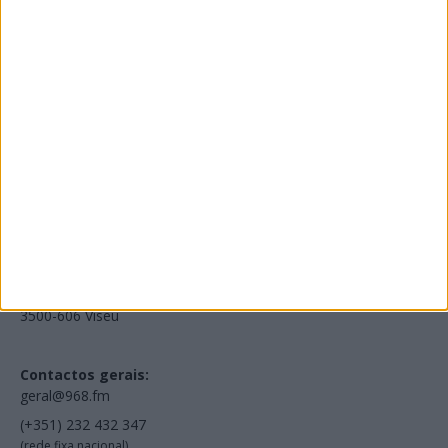
Edições Impressas
NOV
·
OUT
·
SET
·
AGO
·
JUL
·
JUN
·
MAI
Voltar à Rádio 96.8FM
Estamos em:
EN231, Palácio do Gelo Shopping,
Piso 3, Loja 321,
3500-606 Viseu
Contactos gerais:
geral@968.fm
(+351) 232 432 347
(rede fixa nacional)