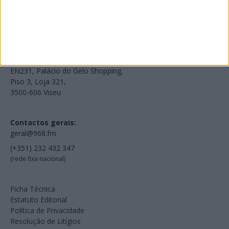
Voltar à Rádio 96.8FM
Estamos em:
EN231, Palácio do Gelo Shopping,
Piso 3, Loja 321,
3500-606 Viseu
Contactos gerais:
geral@968.fm
(+351) 232 432 347
(rede fixa nacional)
Ficha Técnica
Estatuto Editorial
Política de Privacidade
Resolução de Litígios