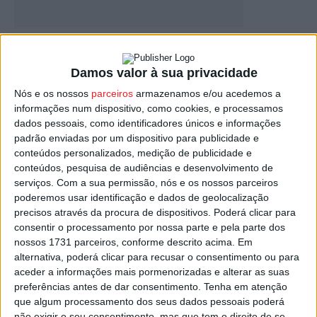
Nelas: Autarquia cria comissão para
monitorizar funcionamento da ETAR e
Damos valor à sua privacidade
prevenir...
Nós e os nossos
parceiros
armazenamos e/ou acedemos a
Estação Diária
-
28 de Fevereiro, 2022
informações num dispositivo, como cookies, e processamos
dados pessoais, como identificadores únicos e informações
padrão enviadas por um dispositivo para publicidade e
conteúdos personalizados, medição de publicidade e
conteúdos, pesquisa de audiências e desenvolvimento de
serviços.
Com a sua permissão, nós e os nossos parceiros
poderemos usar identificação e dados de geolocalização
precisos através da procura de dispositivos. Poderá clicar para
consentir o processamento por nossa parte e pela parte dos
nossos 1731 parceiros, conforme descrito acima. Em
alternativa, poderá clicar para recusar o consentimento ou para
Carregal do Sal: População de Beijós
aceder a informações mais pormenorizadas e alterar as suas
denuncia descargas poluentes na Ribeira...
preferências antes de dar consentimento.
Tenha em atenção
que algum processamento dos seus dados pessoais poderá
Estação Diária
-
9 de Fevereiro, 2022
não exigir o seu consentimento, mas que tem o direito de se