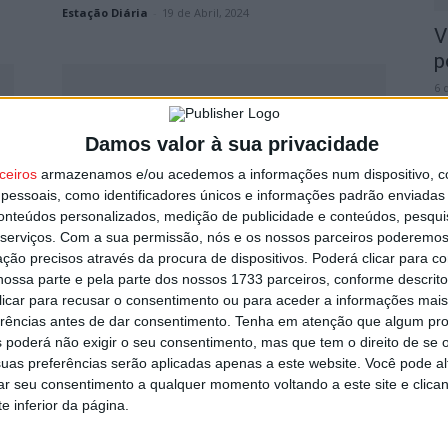
Estação Diária
-
19 de Abril, 2024
V
p
6 
Damos valor à sua privacidade
ceiros
armazenamos e/ou acedemos a informações num dispositivo, c
essoais, como identificadores únicos e informações padrão enviadas 
conteúdos personalizados, medição de publicidade e conteúdos, pesqui
T
serviços.
Com a sua permissão, nós e os nossos parceiros poderemos 
Castro Daire: Município vai
n
ção precisos através da procura de dispositivos. Poderá clicar para co
distribuir armadilhas para vespa
ossa parte e pela parte dos nossos 1733 parceiros, conforme descrit
o
velutina
 clicar para recusar o consentimento ou para aceder a informações ma
6 
erências antes de dar consentimento.
Tenha em atenção que algum pr
Estação Diária
-
19 de Março, 2024
 poderá não exigir o seu consentimento, mas que tem o direito de se 
uas preferências serão aplicadas apenas a este website. Você pode al
rar seu consentimento a qualquer momento voltando a este site e clica
e inferior da página.