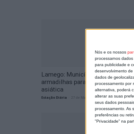
Nós e os nossos
par
processamos dados p
para publicidade e 
desenvolvimento de 
Lamego: Município instala
dados de geolocaliza
armadilhas para captura de vespa
processamento por n
asiática
alternativa, poderá
alterar as suas pref
Estação Diária
-
27 de Março, 2024
seus dados pessoais
processamento. As s
preferências ou reti
"Privacidade" na part