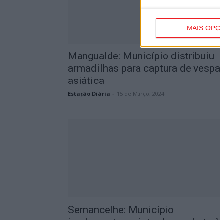
MAIS OP
Mangualde: Município distribuiu
armadilhas para captura de vespa
asiática
Estação Diária
-
15 de Março, 2024
Sernancelhe: Município