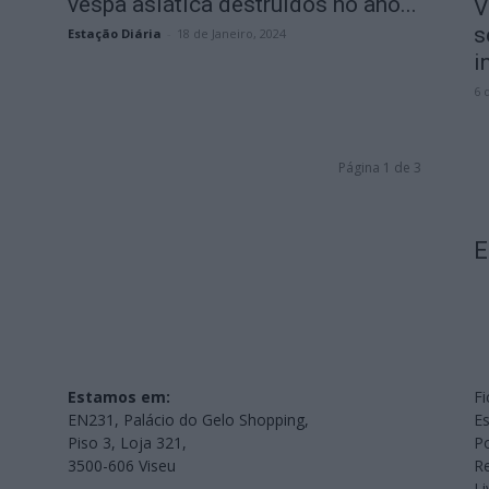
vespa asiática destruídos no ano...
V
s
Estação Diária
-
18 de Janeiro, 2024
i
6 
Página 1 de 3
E
Estamos em:
Fi
EN231, Palácio do Gelo Shopping,
Es
Piso 3, Loja 321,
Po
3500-606 Viseu
Re
L