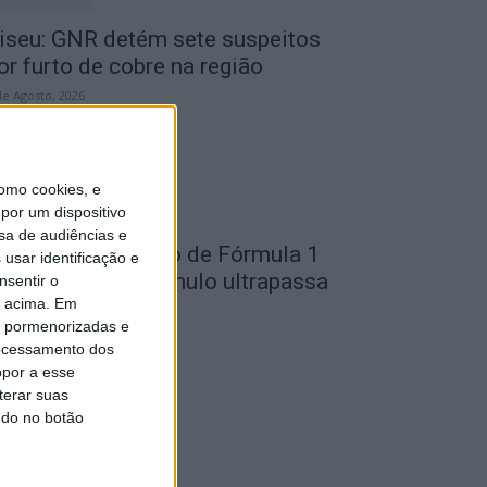
iseu: GNR detém sete suspeitos
or furto de cobre na região
de Agosto, 2026
omo cookies, e
por um dispositivo
sa de audiências e
ondela: Exposição de Fórmula 1
usar identificação e
o Museu do Caramulo ultrapassa
nsentir o
o acima. Em
s...
is pormenorizadas e
de Agosto, 2026
ocessamento dos
opor a esse
terar suas
ndo no botão