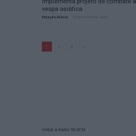
implementa projeto de combate à
vespa asiática
Estação Diária
-
12 de Fevereiro, 2024
1
2
3
Voltar à Rádio 96.8FM