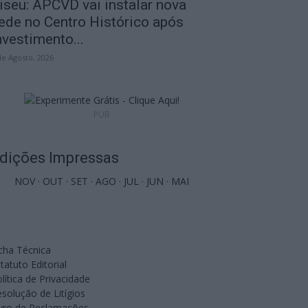
iseu: APCVD vai instalar nova
ede no Centro Histórico após
nvestimento...
de Agosto, 2026
PUB
dições Impressas
NOV
·
OUT
·
SET
·
AGO
·
JUL
·
JUN
·
MAI
cha Técnica
tatuto Editorial
lítica de Privacidade
solução de Litígios
ivro de Reclamações