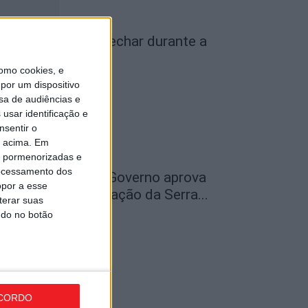
iseu: IP3 volta a fechar durante a
oite a partir de...
omo cookies, e
de Agosto, 2026
por um dispositivo
sa de audiências e
usar identificação e
nsentir o
o acima. Em
is pormenorizadas e
ocessamento dos
ão Pedro do Sul: Governo aprova
opor a esse
entro de Interpretação da Serra...
terar suas
de Agosto, 2026
ndo no botão
CORDO