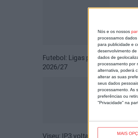
Nós e os nossos
par
processamos dados p
para publicidade e 
desenvolvimento de 
Futebol: Ligas profissionais c
dados de geolocaliza
processamento por n
2026/27
alternativa, poderá
alterar as suas pref
seus dados pessoais
processamento. As s
preferências ou reti
"Privacidade" na part
MAIS OP
Viseu: IP3 volta a fechar durant