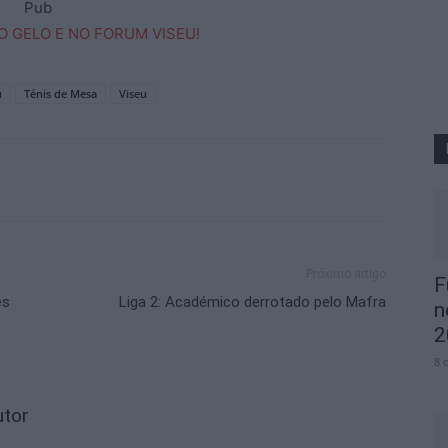
Pub
u
Ténis de Mesa
Viseu
Próximo artigo
F
es
Liga 2: Académico derrotado pelo Mafra
n
2
8 
utor