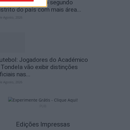
ncêndios: Viseu é o segundo
istrito do país com mais área...
de Agosto, 2026
utebol: Jogadores do Académico
 Tondela vão exibir distinções
ficiais nas...
de Agosto, 2026
PUB
Edições Impressas