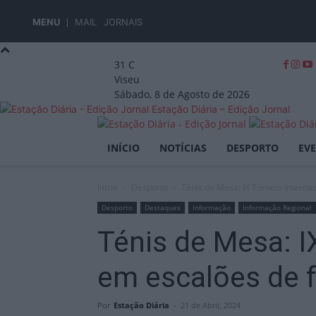
MENU
MAIL
JORNAIS
31
C
Viseu
Sábado, 8 de Agosto de 2026
Estação Diária – Edição Jornal
INÍCIO
NOTÍCIAS
DESPORTO
EV
Início
Desporto
Ténis de Mesa: IX Torneio Internac
Desporto
Destaques
Informação
Informação Regional
Ténis de Mesa: I
em escalões de 
Por
Estação Diária
-
21 de Abril, 2024