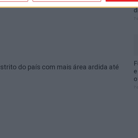
I
d
7 
F
strito do país com mais área ardida até
e
o
7 