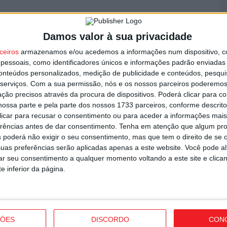
V
Damos valor à sua privacidade
n
ceiros
armazenamos e/ou acedemos a informações num dispositivo, c
8 
essoais, como identificadores únicos e informações padrão enviadas 
conteúdos personalizados, medição de publicidade e conteúdos, pesqui
serviços.
Com a sua permissão, nós e os nossos parceiros poderemos 
om novas regras para a temporada
ção precisos através da procura de dispositivos. Poderá clicar para co
ossa parte e pela parte dos nossos 1733 parceiros, conforme descrit
 clicar para recusar o consentimento ou para aceder a informações ma
erências antes de dar consentimento.
Tenha em atenção que algum pr
S
 poderá não exigir o seu consentimento, mas que tem o direito de se 
C
uas preferências serão aplicadas apenas a este website. Você pode al
8 
rar seu consentimento a qualquer momento voltando a este site e clica
e inferior da página.
ÇÕES
DISCORDO
CON
e a noite a partir de segunda-feira