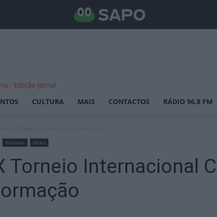
ENTOS
CULTURA
MAIS
CONTACTOS
RÁDIO 96.8 FM
ional Cidade de Viseu em escalões de...
Notícias
Viseu
X Torneio Internacional 
formação