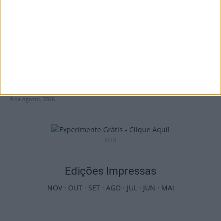
9 de Agosto, 2026
Futebol: 2.ª Divisão Distrital de Viseu já tem
séries e calendário
9 de Agosto, 2026
PUB
Edições Impressas
NOV
·
OUT
·
SET
·
AGO
·
JUL
·
JUN
·
MAI