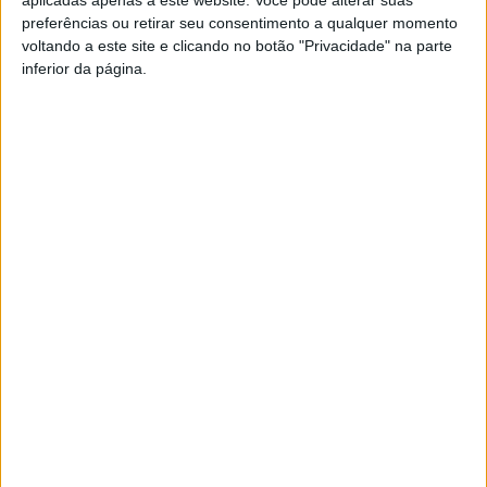
preferências ou retirar seu consentimento a qualquer momento
O Município de Tondela apela a toda a população e
voltando a este site e clicando no botão "Privacidade" na parte
visitantes para cumprirem esta recomendação das
inferior da página.
autoridades sanitárias. O executivo informa que está a
acompanhar de perto a situação.
Esta e outras notícias para ouvir na Estação Diária – 96.8
FM ou em
www.968.fm
Pub
TAGS
Ferreirós do Dão
Rio Dão
Tondela