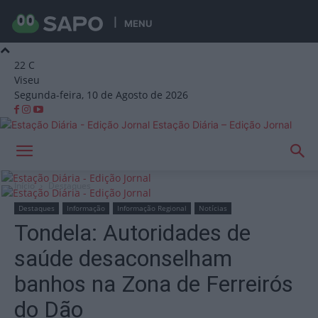
MENU
22
C
Viseu
Segunda-feira, 10 de Agosto de 2026
Estação Diária – Edição Jornal
Início
Destaques
Destaques
Informação
Informação Regional
Notícias
Tondela: Autoridades de
saúde desaconselham
banhos na Zona de Ferreirós
do Dão