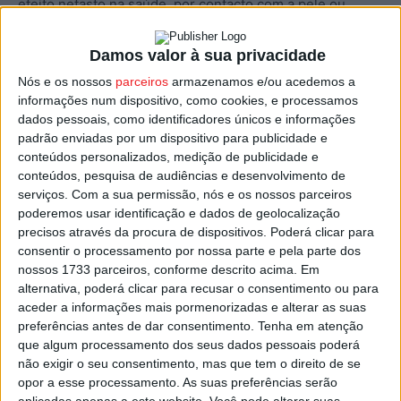
efeito nefasto na saúde, por contacto com a pele ou
quando inaladas, a Saúde Pública e o Município de
Tondela informam a população que é absolutamente
Damos valor à sua privacidade
desaconselhada
a realização de atividades lúdicas e
Nós e os nossos
parceiros
armazenamos e/ou acedemos a
desportivas aquáticas, a prática da natação, a ida banhos
informações num dispositivo, como cookies, e processamos
dados pessoais, como identificadores únicos e informações
e mergulhos, bem como a prática de atividade piscatória,
padrão enviadas por um dispositivo para publicidade e
enquanto a situação se mantiver.
conteúdos personalizados, medição de publicidade e
conteúdos, pesquisa de audiências e desenvolvimento de
O contato com estas cianobactérias pode causar
serviços.
Com a sua permissão, nós e os nossos parceiros
sintomas do tipo alérgico semelhantes à “febre dos
poderemos usar identificação e dados de geolocalização
precisos através da procura de dispositivos. Poderá clicar para
fenos” com renite, conjuntivite e dispneia e ainda
consentir o processamento por nossa parte e pela parte dos
desencadear reações inflamatórias da pele.
nossos 1733 parceiros, conforme descrito acima. Em
alternativa, poderá clicar para recusar o consentimento ou para
Em caso de ingestão, podem verificar-se intoxicações
aceder a informações mais pormenorizadas e alterar as suas
preferências antes de dar consentimento.
Tenha em atenção
agudas e quadros de gastroenterite com diarreia,
que algum processamento dos seus dados pessoais poderá
náuseas, vómitos, cólicas abdominais, febre, entre outros
não exigir o seu consentimento, mas que tem o direito de se
sintomas.
opor a esse processamento. As suas preferências serão
aplicadas apenas a este website. Você pode alterar suas