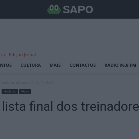
ENTOS
CULTURA
MAIS
CONTACTOS
RÁDIO 96.8 FM
einadores do curso Nível 4 UEFA...
Notícias
Viseu
ista final dos treinador