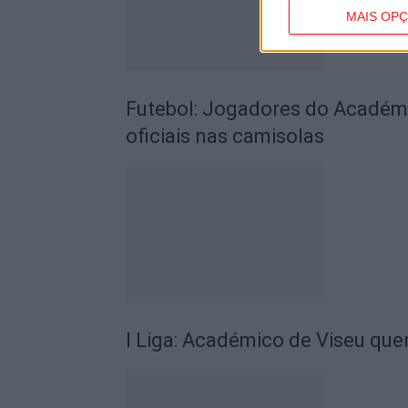
MAIS OP
Futebol: Jogadores do Académic
oficiais nas camisolas
I Liga: Académico de Viseu quer