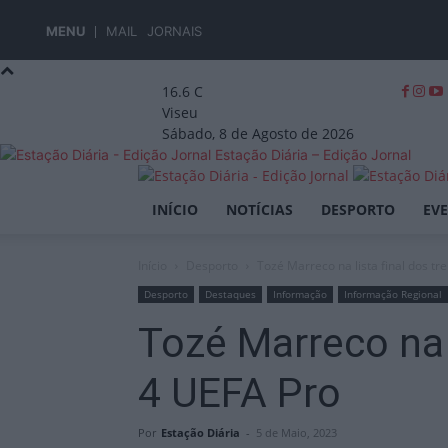
MENU
MAIL
JORNAIS
16.6
C
Viseu
Sábado, 8 de Agosto de 2026
Estação Diária – Edição Jornal
INÍCIO
NOTÍCIAS
DESPORTO
EV
Início
Desporto
Tozé Marreco na lista final dos tr
Desporto
Destaques
Informação
Informação Regional
Tozé Marreco na l
4 UEFA Pro
Por
Estação Diária
-
5 de Maio, 2023