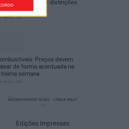
 Tondela vão exibir distinções
CORDO
ficiais nas...
de Agosto, 2026
ombustíveis: Preços devem
aixar de forma acentuada na
róxima semana
de Agosto, 2026
PUB
Edições Impressas