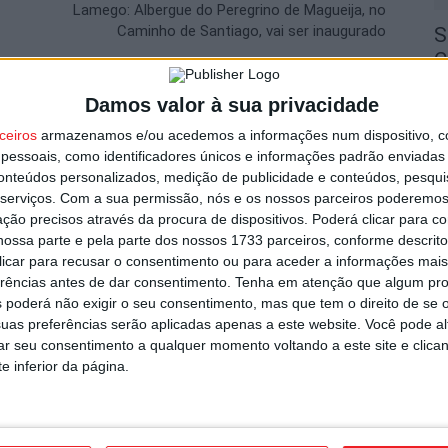
Lamego: Albergue do Peregrino de Magueija, no
Caminho de Santiago, vai ser inaugurado
S
C
8 
Damos valor à sua privacidade
utor
ceiros
armazenamos e/ou acedemos a informações num dispositivo, c
essoais, como identificadores únicos e informações padrão enviadas 
conteúdos personalizados, medição de publicidade e conteúdos, pesqui
serviços.
Com a sua permissão, nós e os nossos parceiros poderemos 
ção precisos através da procura de dispositivos. Poderá clicar para co
I
ossa parte e pela parte dos nossos 1733 parceiros, conforme descrit
d
 clicar para recusar o consentimento ou para aceder a informações ma
erências antes de dar consentimento.
Tenha em atenção que algum pr
7 
 poderá não exigir o seu consentimento, mas que tem o direito de se 
uas preferências serão aplicadas apenas a este website. Você pode al
e a noite a partir de segunda-feira
rar seu consentimento a qualquer momento voltando a este site e clica
e inferior da página.
F