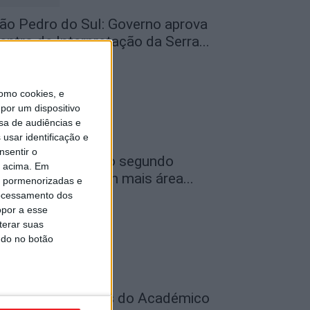
ão Pedro do Sul: Governo aprova
entro de Interpretação da Serra...
de Agosto, 2026
omo cookies, e
por um dispositivo
sa de audiências e
usar identificação e
nsentir o
ncêndios: Viseu é o segundo
o acima. Em
istrito do país com mais área...
is pormenorizadas e
ocessamento dos
de Agosto, 2026
opor a esse
terar suas
ndo no botão
utebol: Jogadores do Académico