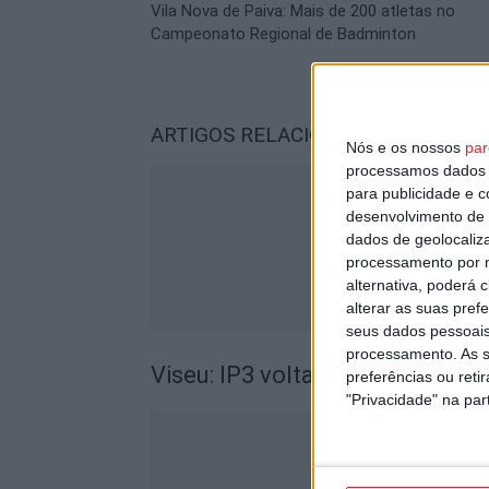
Vila Nova de Paiva: Mais de 200 atletas no
Campeonato Regional de Badminton
ARTIGOS RELACIONADOS
Mais do a
Nós e os nossos
par
processamos dados p
para publicidade e 
desenvolvimento de 
dados de geolocaliza
processamento por n
alternativa, poderá
alterar as suas pref
seus dados pessoais
processamento. As s
Viseu: IP3 volta a fechar durant
preferências ou reti
"Privacidade" na part