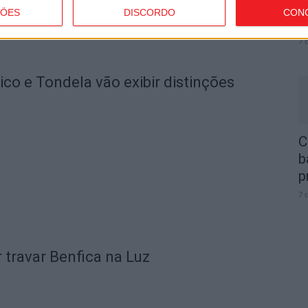
e
ÇÕES
DISCORDO
CON
o
7 
o e Tondela vão exibir distinções
C
b
p
7 
 travar Benfica na Luz