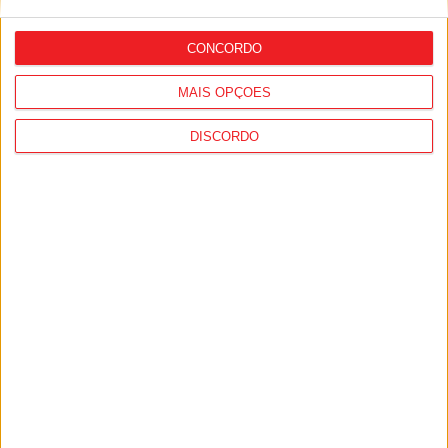
furto de cobre na região
CONCORDO
MAIS OPÇÕES
DISCORDO
Viseu: Câmara aprova projeto para
instalar 54 câmaras de videovigilância
em quatro zonas da cidade