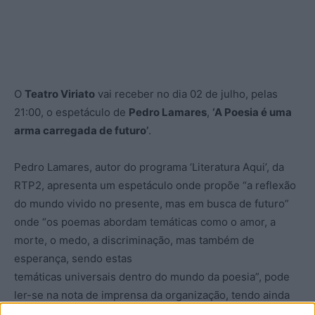
O
Teatro Viriato
vai receber no dia 02 de julho, pelas
21:00, o espetáculo de
Pedro Lamares
,
‘A Poesia é uma
arma carregada de futuro’
.
Pedro Lamares, autor do programa ‘Literatura Aqui’, da
RTP2, apresenta um espetáculo onde propõe “a reflexão
do mundo vivido no presente, mas em busca de futuro”
onde “os poemas abordam temáticas como o amor, a
morte, o medo, a discriminação, mas também de
esperança, sendo estas
temáticas universais dentro do mundo da poesia”, pode
ler-se na nota de imprensa da organização, tendo ainda
“algum humor e lógica” e no final sugere “um espaço de