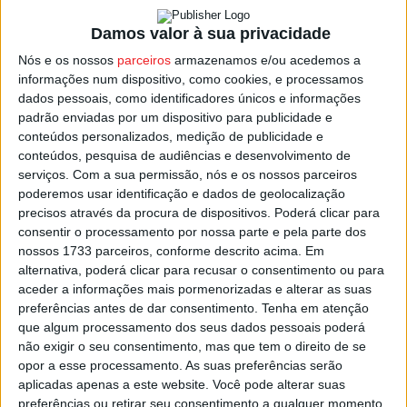
diálogo entre o ator e o público”.
Damos valor à sua privacidade
Nós e os nossos
parceiros
armazenamos e/ou acedemos a
O espetáculo integra a programação do projeto cultural
informações num dispositivo, como cookies, e processamos
‘No Fio da Palavra’
, da associação
Mochos no Telhad
o,
dados pessoais, como identificadores únicos e informações
tem uma duração de 90 minutos e o preço dos bilhetes é
padrão enviadas por um dispositivo para publicidade e
conteúdos personalizados, medição de publicidade e
de 5 euros.
conteúdos, pesquisa de audiências e desenvolvimento de
serviços.
Com a sua permissão, nós e os nossos parceiros
As reservas devem ser feitas diretamente com o Teatro
poderemos usar identificação e dados de geolocalização
Viriato em: em: bilheteira@teatroviriato.com | 927 412 67
precisos através da procura de dispositivos. Poderá clicar para
consentir o processamento por nossa parte e pela parte dos
(de segunda a sexta-feira das 13h00 às 19h00).
nossos 1733 parceiros, conforme descrito acima. Em
alternativa, poderá clicar para recusar o consentimento ou para
Para mais informações consultar o site
aceder a informações mais pormenorizadas e alterar as suas
www.mochosnotelhado.pt/nofiodapalavra
preferências antes de dar consentimento.
Tenha em atenção
que algum processamento dos seus dados pessoais poderá
não exigir o seu consentimento, mas que tem o direito de se
Esta e outras notícias para ouvir na Estação Diária – 96.8
opor a esse processamento. As suas preferências serão
FM ou em
www.968.fm
.
aplicadas apenas a este website. Você pode alterar suas
preferências ou retirar seu consentimento a qualquer momento