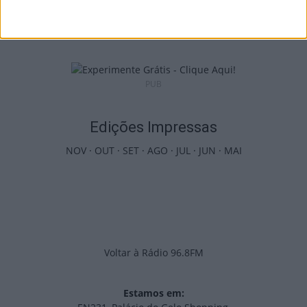
inaugura lar de 4,5...
7 de Agosto, 2026
PUB
Edições Impressas
NOV
·
OUT
·
SET
·
AGO
·
JUL
·
JUN
·
MAI
Voltar à Rádio 96.8FM
Estamos em: