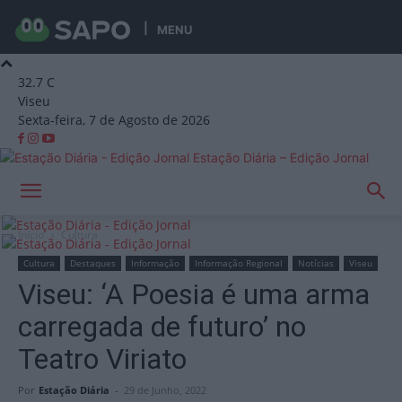
MENU
32.7
C
Viseu
Sexta-feira, 7 de Agosto de 2026
Estação Diária – Edição Jornal
Início
Cultura
Cultura
Destaques
Informação
Informação Regional
Notícias
Viseu
Viseu: ‘A Poesia é uma arma
carregada de futuro’ no
Teatro Viriato
Por
Estação Diária
-
29 de Junho, 2022