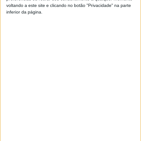
Pub
voltando a este site e clicando no botão "Privacidade" na parte
inferior da página.
TAGS
Mochos no Telhado
No Fio da Palavra
Pedro Lamares
Teatro Viriato
Viseu
Artigo anterior
Próximo artigo
Vouzela: Mostra
Viseu: Autarquia continua à
gastronómica do peixe do rio
espera de médicos para a USF
regressa em julho
na Casa das Bocas